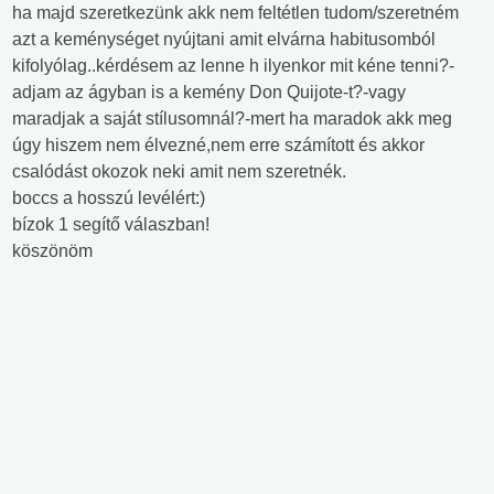
ha majd szeretkezünk akk nem feltétlen tudom/szeretném
azt a keménységet nyújtani amit elvárna habitusomból
kifolyólag..kérdésem az lenne h ilyenkor mit kéne tenni?-
adjam az ágyban is a kemény Don Quijote-t?-vagy
maradjak a saját stílusomnál?-mert ha maradok akk meg
úgy hiszem nem élvezné,nem erre számított és akkor
csalódást okozok neki amit nem szeretnék.
boccs a hosszú levélért:)
bízok 1 segítő válaszban!
köszönöm