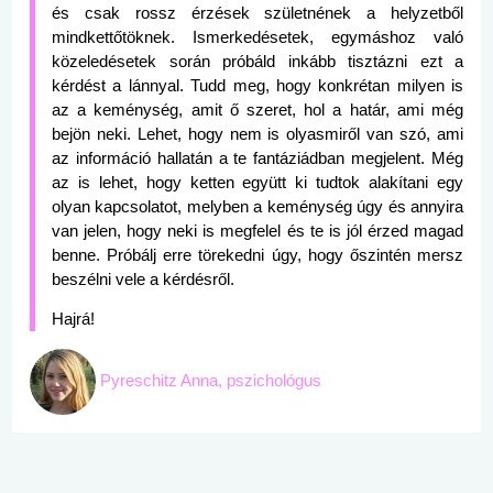
és csak rossz érzések születnének a helyzetből
mindkettőtöknek. Ismerkedésetek, egymáshoz való
közeledésetek során próbáld inkább tisztázni ezt a
kérdést a lánnyal. Tudd meg, hogy konkrétan milyen is
az a keménység, amit ő szeret, hol a határ, ami még
bejön neki. Lehet, hogy nem is olyasmiről van szó, ami
az információ hallatán a te fantáziádban megjelent. Még
az is lehet, hogy ketten együtt ki tudtok alakítani egy
olyan kapcsolatot, melyben a keménység úgy és annyira
van jelen, hogy neki is megfelel és te is jól érzed magad
benne. Próbálj erre törekedni úgy, hogy őszintén mersz
beszélni vele a kérdésről.
Hajrá!
Pyreschitz Anna, pszichológus