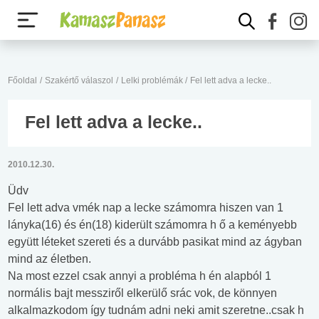
Főoldal
/
Szakértő válaszol
/
Lelki problémák
/
Fel lett adva a lecke..
Fel lett adva a lecke..
2010.12.30.
Üdv
Fel lett adva vmék nap a lecke számomra hiszen van 1
lányka(16) és én(18) kiderült számomra h ő a keményebb
együtt léteket szereti és a durvább pasikat mind az ágyban
mind az életben.
Na most ezzel csak annyi a probléma h én alapból 1
normális bajt messziről elkerülő srác vok, de könnyen
alkalmazkodom így tudnám adni neki amit szeretne..csak h