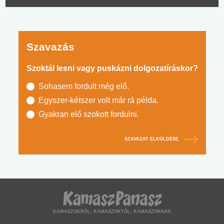
Szavazás
Szoktál lesni vagy puskázni dolgozatíráskor?
Sohasem fordult még elő.
Egyszer-kétszer volt már rá példa.
Gyakran elő szokott fordulni.
SZAVAZAT ELKÜLDÉSE
KAMASZOKRÓL, KAMASZOKTÓL, KAMASZOKNAK