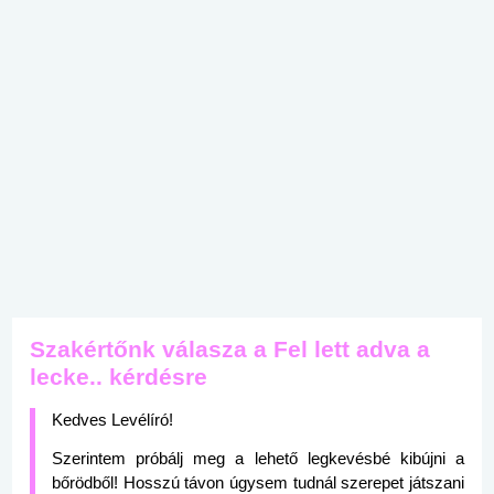
Szakértőnk válasza a Fel lett adva a
lecke.. kérdésre
Kedves Levélíró!
Szerintem próbálj meg a lehető legkevésbé kibújni a
bőrödből! Hosszú távon úgysem tudnál szerepet játszani