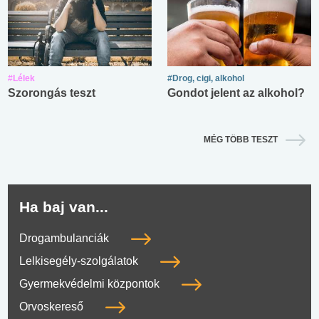
#Lélek
#Drog, cigi, alkohol
Szorongás teszt
Gondot jelent az alkohol?
MÉG TÖBB TESZT
Ha baj van...
Drogambulanciák
Lelkisegély-szolgálatok
Gyermekvédelmi központok
Orvoskereső