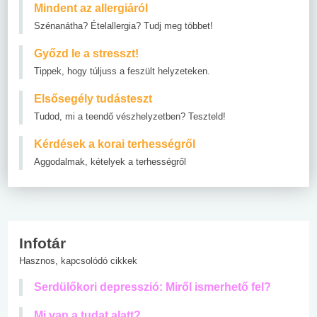
Mindent az allergiáról
Szénanátha? Ételallergia? Tudj meg többet!
Győzd le a stresszt!
Tippek, hogy túljuss a feszült helyzeteken.
Elsősegély tudásteszt
Tudod, mi a teendő vészhelyzetben? Teszteld!
Kérdések a korai terhességről
Aggodalmak, kételyek a terhességről
Infotár
Hasznos, kapcsolódó cikkek
Serdülőkori depresszió: Miről ismerhető fel?
Mi van a tudat alatt?