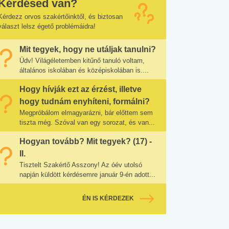
Kérdésed van?
Kérdezz orvos szakértőinktől, és biztosan
választ lelsz égető problémáidra!
Mit tegyek, hogy ne utáljak tanulni?
Üdv! Világéletemben kitűnő tanuló voltam,
általános iskolában és középiskolában is....
Hogy hívják ezt az érzést, illetve
hogy tudnám enyhíteni, formálni?
Megpróbálom elmagyarázni, bár előttem sem
tiszta még. Szóval van egy sorozat, és van...
Hogyan tovább? Mit tegyek? (17) -
II.
Tisztelt Szakértő Asszony! Az óév utolsó
napján küldött kérdésemre január 9-én adott...
ÉN IS KÉRDEZEK