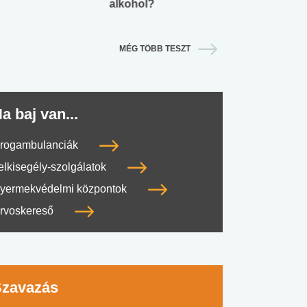
alkohol?
lábnyomod?
MÉG TÖBB TESZT
a baj van...
rogambulanciák
elkisegély-szolgálatok
yermekvédelmi központok
rvoskereső
Szavazás