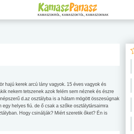
KAMASZOKRÓL, KAMASZOKTÓL, KAMASZOKNAK
r hajú kerek arcú lány vagyok. 15 éves vagyok és
 akik nekem tetszenek azok felém sem néznek és észre
épszerű d.az osztályba is a hátam mögött összesúgnak
 egy helyes fiú. de ő csak a szőke osztálytársaimra
ztályban. Hogy csinálják? Miért szeretik őket? Én is