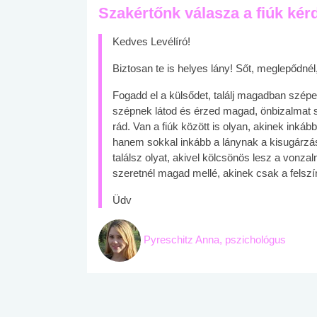
Szakértőnk válasza a fiúk kér
Kedves Levélíró!
Biztosan te is helyes lány! Sőt, meglepődné
Fogadd el a külsődet, találj magadban szépe
szépnek látod és érzed magad, önbizalmat s
rád. Van a fiúk között is olyan, akinek inkáb
hanem sokkal inkább a lánynak a kisugárzása
találsz olyat, akivel kölcsönös lesz a vonz
szeretnél magad mellé, akinek csak a felszí
Üdv
Pyreschitz Anna, pszichológus