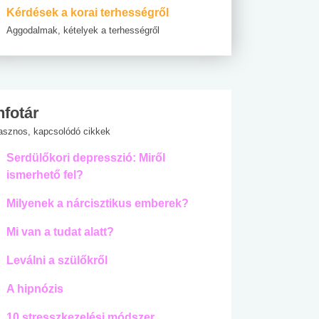
Kérdések a korai terhességről
Aggodalmak, kételyek a terhességről
nfotár
asznos, kapcsolódó cikkek
Serdülőkori depresszió: Miről
ismerhető fel?
Milyenek a nárcisztikus emberek?
Mi van a tudat alatt?
Leválni a szülőkről
A hipnózis
10 stresszkezelési módszer