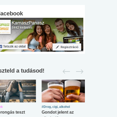
Facebook
szteld a tudásod!
ek
#Drog, cigi, alkohol
#Zöldövezet
rongás teszt
Gondot jelent az
Mekkora az ö