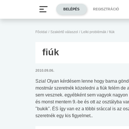
BELÉPÉS
REGISZTRÁCIÓ
Főoldal
/
Szakértő válaszol
/
Lelki problémák
/
fiúk
fiúk
2010.09.06.
Szia! Olyan kérdésem lenne hogy barna göndö
mostmár szeretnék közeledni a fiúk felém de
sem vesznek. egyébként sem vagyok nagyon n
és monst mentem 9.-be és ott az osztályba van
"bukik". ÉS így van ez a többi sráccal is az os
szeretnék egy kis figyelmet..