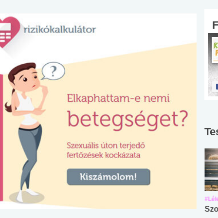
Te
#Suli, munka
#Suli, munka
#Lél
Angol középfokú
Internet-függőség
Szo