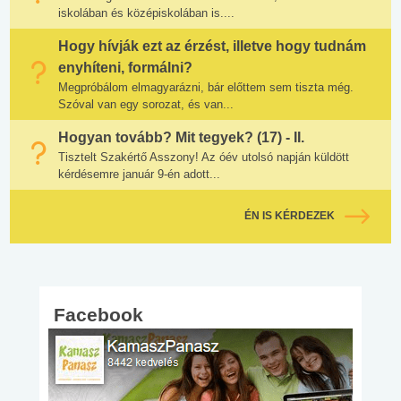
iskolában és középiskolában is....
Hogy hívják ezt az érzést, illetve hogy tudnám
enyhíteni, formálni?
Megpróbálom elmagyarázni, bár előttem sem tiszta még.
Szóval van egy sorozat, és van...
Hogyan tovább? Mit tegyek? (17) - II.
Tisztelt Szakértő Asszony! Az óév utolsó napján küldött
kérdésemre január 9-én adott...
ÉN IS KÉRDEZEK
Facebook