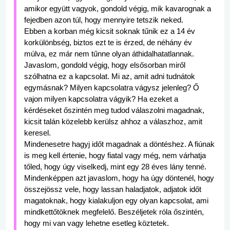
amikor együtt vagyok, gondold végig, mik kavarognak a
fejedben azon túl, hogy mennyire tetszik neked.
Ebben a korban még kicsit soknak tűnik ez a 14 év
korkülönbség, biztos ezt te is érzed, de néhány év
múlva, ez már nem tűnne olyan áthidalhatatlannak.
Javaslom, gondold végig, hogy elsősorban miről
szólhatna ez a kapcsolat. Mi az, amit adni tudnátok
egymásnak?
Milyen kapcsolatra vágysz jelenleg?
Ő
vajon milyen kapcsolatra vágyik? Ha ezeket a
kérdéseket őszintén meg tudod válaszolni magadnak,
kicsit talán közelebb kerülsz ahhoz a válaszhoz, amit
keresel.
Mindenesetre hagyj időt magadnak a döntéshez. A fiúnak
is meg kell értenie, hogy fiatal vagy még, nem várhatja
tőled, hogy úgy viselkedj, mint egy 28 éves lány tenné.
Mindenképpen azt javaslom, hogy ha úgy döntenél, hogy
összejössz vele, hogy lassan haladjatok, adjatok időt
magatoknak, hogy kialakuljon egy olyan kapcsolat, ami
mindkettőtöknek megfelelő. Beszéljetek róla őszintén,
hogy mi van vagy lehetne esetleg köztetek.