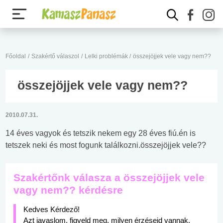
Főoldal
/
Szakértő válaszol
/
Lelki problémák
/
összejöjjek vele vagy nem??
összejöjjek vele vagy nem??
2010.07.31.
14 éves vagyok és tetszik nekem egy 28 éves fiú.én is
tetszek neki és most fogunk találkozni.összejöjjek vele??
Szakértőnk válasza a összejöjjek vele
vagy nem?? kérdésre
Kedves Kérdező!
Azt javaslom, figyeld meg, milyen érzéseid vannak,