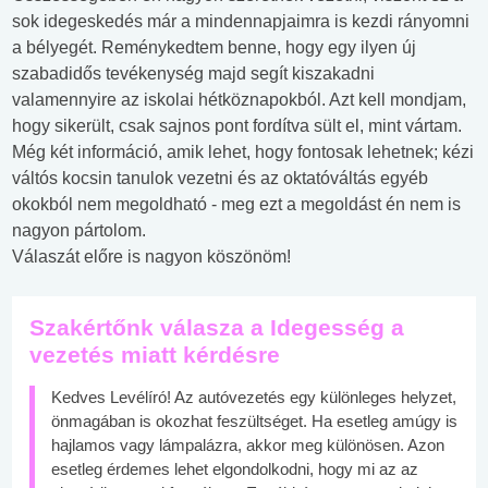
sok idegeskedés már a mindennapjaimra is kezdi rányomni
a bélyegét. Reménykedtem benne, hogy egy ilyen új
szabadidős tevékenység majd segít kiszakadni
valamennyire az iskolai hétköznapokból. Azt kell mondjam,
hogy sikerült, csak sajnos pont fordítva sült el, mint vártam.
Még két információ, amik lehet, hogy fontosak lehetnek; kézi
váltós kocsin tanulok vezetni és az oktatóváltás egyéb
okokból nem megoldható - meg ezt a megoldást én nem is
nagyon pártolom.
Válaszát előre is nagyon köszönöm!
Szakértőnk válasza a Idegesség a
vezetés miatt kérdésre
Kedves Levélíró! Az autóvezetés egy különleges helyzet,
önmagában is okozhat feszültséget. Ha esetleg amúgy is
hajlamos vagy lámpalázra, akkor meg különösen. Azon
esetleg érdemes lehet elgondolkodni, hogy mi az az