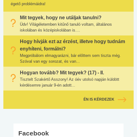
égető problémáidra!
Mit tegyek, hogy ne utáljak tanulni?
Üdv! Világéletemben kitűnő tanuló voltam, általános
iskolában és középiskolában is....
Hogy hívják ezt az érzést, illetve hogy tudnám
enyhíteni, formálni?
Megpróbálom elmagyarázni, bár előttem sem tiszta még.
Szóval van egy sorozat, és van...
Hogyan tovább? Mit tegyek? (17) - II.
Tisztelt Szakértő Asszony! Az óév utolsó napján küldött
kérdésemre január 9-én adott...
ÉN IS KÉRDEZEK
Facebook