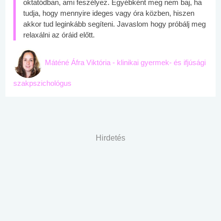
oktatódban, ami feszélyez. Egyébként meg nem baj, ha
tudja, hogy mennyire ideges vagy óra közben, hiszen
akkor tud leginkább segíteni. Javaslom hogy próbálj meg
relaxálni az óráid előtt.
Máténé Áfra Viktória - klinikai gyermek- és ifjúsági
szakpszichológus
Hirdetés