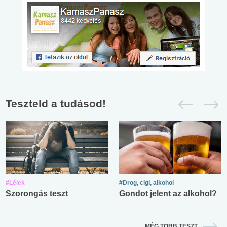
Teszteld a tudásod!
#Lélek
#Drog, cigi, alkohol
Szorongás teszt
Gondot jelent az alkohol?
MÉG TÖBB TESZT