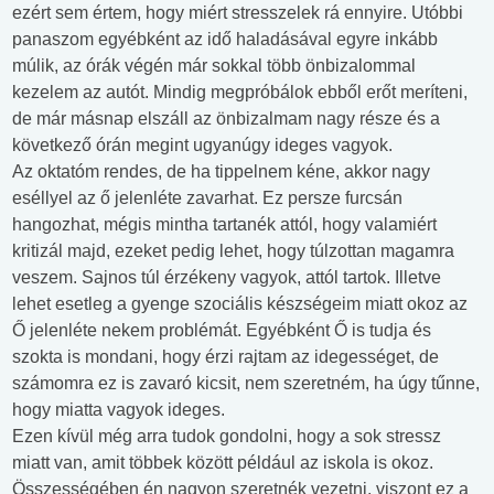
ezért sem értem, hogy miért stresszelek rá ennyire. Utóbbi
panaszom egyébként az idő haladásával egyre inkább
múlik, az órák végén már sokkal több önbizalommal
kezelem az autót. Mindig megpróbálok ebből erőt meríteni,
de már másnap elszáll az önbizalmam nagy része és a
következő órán megint ugyanúgy ideges vagyok.
Az oktatóm rendes, de ha tippelnem kéne, akkor nagy
eséllyel az ő jelenléte zavarhat. Ez persze furcsán
hangozhat, mégis mintha tartanék attól, hogy valamiért
kritizál majd, ezeket pedig lehet, hogy túlzottan magamra
veszem. Sajnos túl érzékeny vagyok, attól tartok. Illetve
lehet esetleg a gyenge szociális készségeim miatt okoz az
Ő jelenléte nekem problémát. Egyébként Ő is tudja és
szokta is mondani, hogy érzi rajtam az idegességet, de
számomra ez is zavaró kicsit, nem szeretném, ha úgy tűnne,
hogy miatta vagyok ideges.
Ezen kívül még arra tudok gondolni, hogy a sok stressz
miatt van, amit többek között például az iskola is okoz.
Összességében én nagyon szeretnék vezetni, viszont ez a