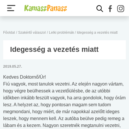
Főoldal
/
Szakértő válaszol
/
Lelki problémák
/
Idegesség a vezetés miatt
Idegesség a vezetés miatt
2019.05.27.
Kedves Doktornő/Úr!
Fiú vagyok, most tanulok vezetni. Az elején nagyon vártam,
hogy végre beülhessek a vezetőülésbe, de az utóbbi
időkben inkább feszült vagyok, ha arra gondolok, hogy órám
lesz. A helyzet az, hogy pontosan magam sem tudom
megmondani, hogy miért, de már napokkal azelőtt ideges
leszek, hogy mennem kell. Az autóba beülve pedig remeg a
lábam és a kezem. Nagyon szeretnék megtanulni vezetni,