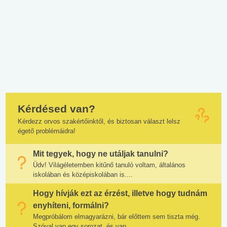
Kérdésed van?
Kérdezz orvos szakértőinktől, és biztosan választ lelsz
égető problémáidra!
Mit tegyek, hogy ne utáljak tanulni?
Üdv! Világéletemben kitűnő tanuló voltam, általános
iskolában és középiskolában is....
Hogy hívják ezt az érzést, illetve hogy tudnám
enyhíteni, formálni?
Megpróbálom elmagyarázni, bár előttem sem tiszta még.
Szóval van egy sorozat, és van...