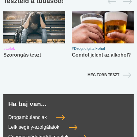
Teszteld a tudásod!
#Lélek
#Drog, cigi, alkohol
Szorongás teszt
Gondot jelent az alkohol?
MÉG TÖBB TESZT
Ha baj van...
Drogambulanciák
Lelkisegély-szolgálatok
Gyermekvédelmi központok