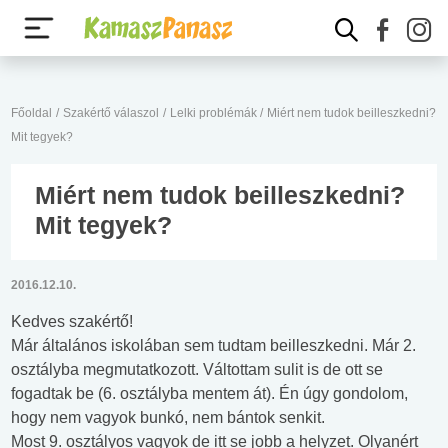
Főoldal
/
Szakértő válaszol
/
Lelki problémák
/
Miért nem tudok beilleszkedni?
Mit tegyek?
Miért nem tudok beilleszkedni?
Mit tegyek?
2016.12.10.
Kedves szakértő!
Már általános iskolában sem tudtam beilleszkedni. Már 2.
osztályba megmutatkozott. Váltottam sulit is de ott se
fogadtak be (6. osztályba mentem át). Én úgy gondolom,
hogy nem vagyok bunkó, nem bántok senkit.
Most 9. osztályos vagyok de itt se jobb a helyzet. Olyanért