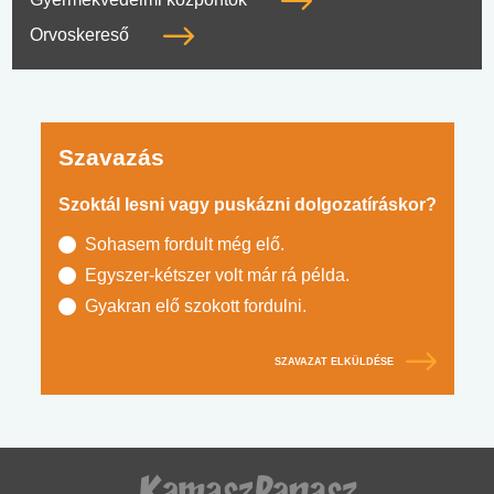
Orvoskereső
Szavazás
Szoktál lesni vagy puskázni dolgozatíráskor?
Sohasem fordult még elő.
Egyszer-kétszer volt már rá példa.
Gyakran elő szokott fordulni.
SZAVAZAT ELKÜLDÉSE