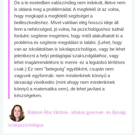
De a te esetedben valószínűleg nem indokolt, illetve nem
is oldaná meg a problémádat. A megfelelő út az volna,
hogy megkapd a megfelelő segítséget a
beilleszkedéshez. Mivel valóban elég hosszú ideje áll
fenn a nehézséged, jó volna, ha pszichológushoz tudnál
fordulni: segítene megérteni, hogy mitől alakulhatott ki a
probléma és segítene megoldást is találni. (Lehet, hogy
van az iskolátokban is iskolapszichológus, vagy be lehet
jelentkezni a helyi pedagógiai szakszolgálathoz, vagy
lehet magánrendelésre is menni- ez a legutolsó térítéses
csak.) Ez nem "betegség" egyébként, csupán nem
vagyunk egyformák: nem mindenkinek könnyű a
társasági viselkedés (mint ahogy nem mindenkinek
könnyű a matematika sem), de lehet javítani a
készségeken.
Máténé Áfra Viktória - klinikai gyermek- és ifjúsági
szakpszichológus