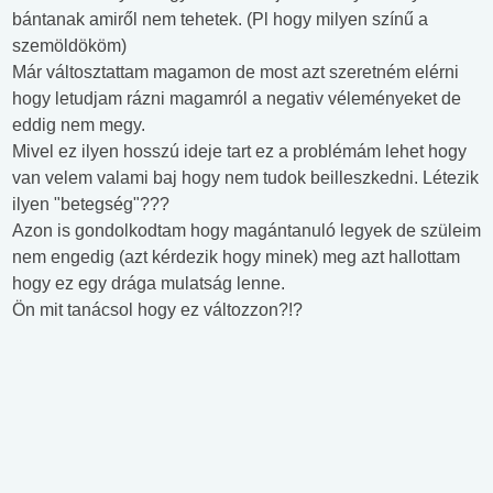
bántanak amiről nem tehetek. (Pl hogy milyen színű a
szemöldököm)
Már váltosztattam magamon de most azt szeretném elérni
hogy letudjam rázni magamról a negativ véleményeket de
eddig nem megy.
Mivel ez ilyen hosszú ideje tart ez a problémám lehet hogy
van velem valami baj hogy nem tudok beilleszkedni. Létezik
ilyen "betegség"???
Azon is gondolkodtam hogy magántanuló legyek de szüleim
nem engedig (azt kérdezik hogy minek) meg azt hallottam
hogy ez egy drága mulatság lenne.
Ön mit tanácsol hogy ez változzon?!?