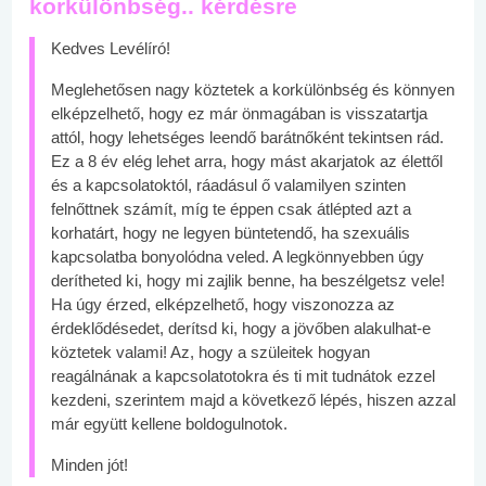
korkülönbség.. kérdésre
Kedves Levélíró!
Meglehetősen nagy köztetek a korkülönbség és könnyen
elképzelhető, hogy ez már önmagában is visszatartja
attól, hogy lehetséges leendő barátnőként tekintsen rád.
Ez a 8 év elég lehet arra, hogy mást akarjatok az élettől
és a kapcsolatoktól, ráadásul ő valamilyen szinten
felnőttnek számít, míg te éppen csak átlépted azt a
korhatárt, hogy ne legyen büntetendő, ha szexuális
kapcsolatba bonyolódna veled. A legkönnyebben úgy
derítheted ki, hogy mi zajlik benne, ha beszélgetsz vele!
Ha úgy érzed, elképzelhető, hogy viszonozza az
érdeklődésedet, derítsd ki, hogy a jövőben alakulhat-e
köztetek valami! Az, hogy a szüleitek hogyan
reagálnának a kapcsolatotokra és ti mit tudnátok ezzel
kezdeni, szerintem majd a következő lépés, hiszen azzal
már együtt kellene boldogulnotok.
Minden jót!