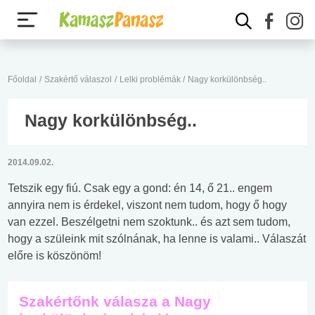
Főoldal
/
Szakértő válaszol
/
Lelki problémák
/
Nagy korkülönbség..
Nagy korkülönbség..
2014.09.02.
Tetszik egy fiú. Csak egy a gond: én 14, ő 21.. engem
annyira nem is érdekel, viszont nem tudom, hogy ő hogy
van ezzel. Beszélgetni nem szoktunk.. és azt sem tudom,
hogy a szüleink mit szólnának, ha lenne is valami.. Válaszát
előre is köszönöm!
Szakértőnk válasza a Nagy