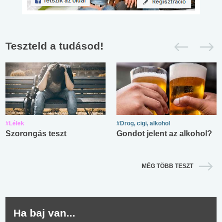
Teszteld a tudásod!
#Lélek
#Drog, cigi, alkohol
Szorongás teszt
Gondot jelent az alkohol?
MÉG TÖBB TESZT
Ha baj van...