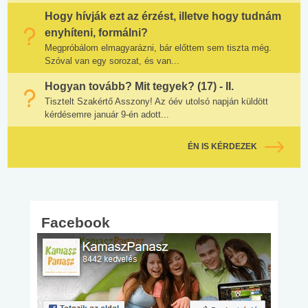
Hogy hívják ezt az érzést, illetve hogy tudnám
enyhíteni, formálni?
Megpróbálom elmagyarázni, bár előttem sem tiszta még.
Szóval van egy sorozat, és van...
Hogyan tovább? Mit tegyek? (17) - II.
Tisztelt Szakértő Asszony! Az óév utolsó napján küldött
kérdésemre január 9-én adott...
ÉN IS KÉRDEZEK
Facebook