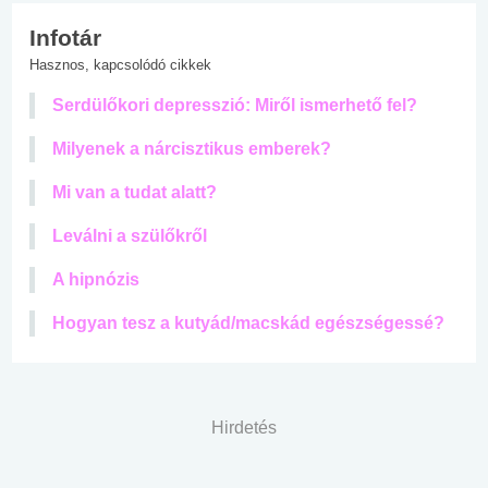
Infotár
Hasznos, kapcsolódó cikkek
Serdülőkori depresszió: Miről ismerhető fel?
Milyenek a nárcisztikus emberek?
Mi van a tudat alatt?
Leválni a szülőkről
A hipnózis
Hogyan tesz a kutyád/macskád egészségessé?
Hirdetés