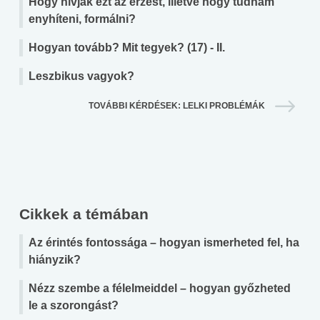
Hogy hívják ezt az érzést, illetve hogy tudnám
enyhíteni, formálni?
Hogyan tovább? Mit tegyek? (17) - II.
Leszbikus vagyok?
TOVÁBBI KÉRDÉSEK: LELKI PROBLÉMÁK
Cikkek a témában
Az érintés fontossága – hogyan ismerheted fel, ha
hiányzik?
Nézz szembe a félelmeiddel – hogyan győzheted
le a szorongást?