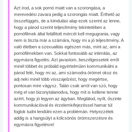
Azt írod, a sok pornó miatt van a szorongása, a
merevedési zavara pedig a szorongás miatt. Érthető az
összefüggés, de a kiindulási alap ezek szerint az lenne,
hogy a párod szerint teljesítmény tekintetében a
pornófilmek által felállított mércét kell megugrania, vagy
nem is tiszta már a számára, hogy mi a jó teljesítmény. A
való életben a szexualitás egészen más, mint az, ami a
pornófilmekben van. Sokkal fontosabb az intimitás, az
egymásra figyelés. Azt javaslom, beszélgessetek erről
minél többet és próbáld egyértelműen kommunikálni a
párod felé, hogy mi az, ami számodra örömet okoz és
adj neki minél több visszajelzést, hogy megértse,
pontosan mire vágysz. Talán csak arról van szó, hogy
még el van bizonytalanodva, hogy mit is kellene tennie
azért, hogy jó legyen az ágyban. Meglátod, nyílt, őszinte
kommunikációval és érzelemkifejezéssel hamar túl
fogtok tudni lendülni ezen a problémán. Helyezzétek
addig is a hangsúlyt a kölcsönös örömszerzésre és
egymásra figyelésre!