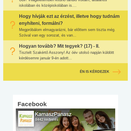
iskolában és középiskolában is....
Hogy hívják ezt az érzést, illetve hogy tudnám
enyhíteni, formálni?
Megpróbálom elmagyarázni, bár előttem sem tiszta még.
Szóval van egy sorozat, és van...
Hogyan tovább? Mit tegyek? (17) - II.
Tisztelt Szakértő Asszony! Az óév utolsó napján küldött
kérdésemre január 9-én adott...
ÉN IS KÉRDEZEK
Facebook