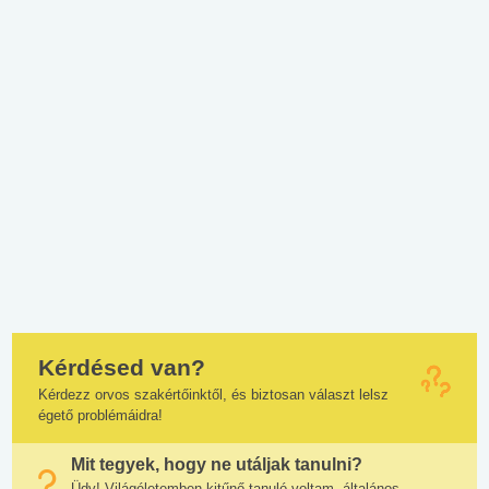
Kérdésed van?
Kérdezz orvos szakértőinktől, és biztosan választ lelsz
égető problémáidra!
Mit tegyek, hogy ne utáljak tanulni?
Üdv! Világéletemben kitűnő tanuló voltam, általános