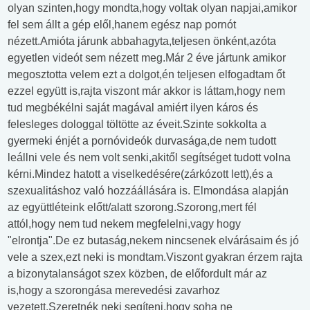
olyan szinten,hogy mondta,hogy voltak olyan napjai,amikor
fel sem állt a gép elől,hanem egész nap pornót
nézett.Amióta járunk abbahagyta,teljesen önként,azóta
egyetlen videót sem nézett meg.Már 2 éve jártunk amikor
megosztotta velem ezt a dolgot,én teljesen elfogadtam őt
ezzel együtt is,rajta viszont már akkor is láttam,hogy nem
tud megbékélni saját magával amiért ilyen káros és
felesleges dologgal töltötte az éveit.Szinte sokkolta a
gyermeki énjét a pornóvideók durvasága,de nem tudott
leállni vele és nem volt senki,akitől segítséget tudott volna
kérni.Mindez hatott a viselkedésére(zárkózott lett),és a
szexualitáshoz való hozzáállására is. Elmondása alapján
az együttléteink előtt/alatt szorong.Szorong,mert fél
attól,hogy nem tud nekem megfelelni,vagy hogy
"elrontja".De ez butaság,nekem nincsenek elvárásaim és jó
vele a szex,ezt neki is mondtam.Viszont gyakran érzem rajta
a bizonytalanságot szex közben, de előfordult már az
is,hogy a szorongása merevedési zavarhoz
vezetett.Szeretnék neki segíteni,hogy soha ne