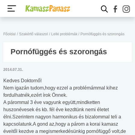
Főoldal
/
Szakértő válaszol
/
Lelki problémák
/
Pornófüggés és szorongás
Pornófüggés és szorongás
2014.07.31.
Kedves Doktornő!
Nem igazán tudom,hogy ezzel a problémámmal kihez
fordulhatnék,ezért írok Önnek.
A párommal 3 éve vagyunk együtt,mindketten
huszonévesek és kb. fél éve kezdtünk nemi életet
élni.Szerintem nagyon harmonikus és bizalommal teli a
kapcsolatunk.A gond az,hogy a párom a korai kamasz
éveitől kezdve a megismerkedésünkig pornófüggő volt,de