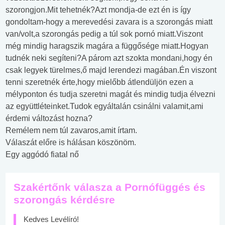
szorongjon.Mit tehetnék?Azt mondja-de ezt én is így
gondoltam-hogy a merevedési zavara is a szorongás miatt
van/volt,a szorongás pedig a túl sok pornó miatt.Viszont
még mindig haragszik magára a függősége miatt.Hogyan
tudnék neki segíteni?A párom azt szokta mondani,hogy én
csak legyek türelmes,ő majd lerendezi magában.Én viszont
tenni szeretnék érte,hogy mielőbb átlendüljön ezen a
mélyponton és tudja szeretni magát és mindig tudja élvezni
az együttléteinket.Tudok egyáltalán csinálni valamit,ami
érdemi változást hozna?
Remélem nem túl zavaros,amit írtam.
Válaszát előre is hálásan köszönöm.
Egy aggódó fiatal nő
Szakértőnk válasza a Pornófüggés és
szorongás kérdésre
Kedves Levélíró!