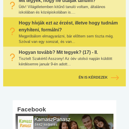
Mit tegyek, hogy ne utáljak tanulni?
Üdv! Világéletemben kitűnő tanuló voltam, általános
iskolában és középiskolában is....
Hogy hívják ezt az érzést, illetve hogy tudnám
enyhíteni, formálni?
Megpróbálom elmagyarázni, bár előttem sem tiszta még.
Szóval van egy sorozat, és van...
Hogyan tovább? Mit tegyek? (17) - II.
Tisztelt Szakértő Asszony! Az óév utolsó napján küldött
kérdésemre január 9-én adott...
ÉN IS KÉRDEZEK
Facebook