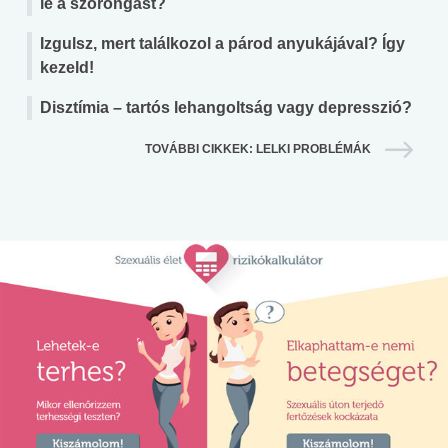
le a szorongást?
Izgulsz, mert találkozol a párod anyukájával? Így
kezeld!
Disztímia – tartós lehangoltság vagy depresszió?
TOVÁBBI CIKKEK: LELKI PROBLÉMÁK