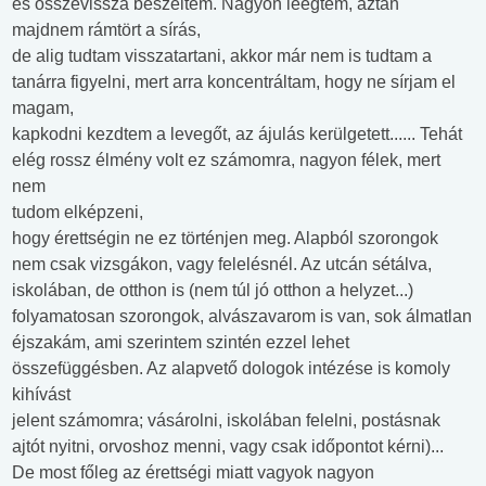
és összevissza beszéltem. Nagyon leégtem, aztán
majdnem rámtört a sírás,
de alig tudtam visszatartani, akkor már nem is tudtam a
tanárra figyelni, mert arra koncentráltam, hogy ne sírjam el
magam,
kapkodni kezdtem a levegőt, az ájulás kerülgetett...... Tehát
elég rossz élmény volt ez számomra, nagyon félek, mert
nem
tudom elképzeni,
hogy érettségin ne ez történjen meg. Alapból szorongok
nem csak vizsgákon, vagy felelésnél. Az utcán sétálva,
iskolában, de otthon is (nem túl jó otthon a helyzet...)
folyamatosan szorongok, alvászavarom is van, sok álmatlan
éjszakám, ami szerintem szintén ezzel lehet
összefüggésben. Az alapvető dologok intézése is komoly
kihívást
jelent számomra; vásárolni, iskolában felelni, postásnak
ajtót nyitni, orvoshoz menni, vagy csak időpontot kérni)...
De most főleg az érettségi miatt vagyok nagyon