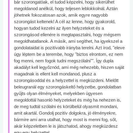
bár szorongatóak, el tudod képzelni, hogy sikerülhet
megoldanod anélkül, hogy teljesen leblokkolnál. Aztán
jöhetnek fokozatosan azok, amik egyre nagyobb
szorongást keltenek! A cél az lenne, hogy gyakorold,
hogyan tudod kezelni az ilyen helyzeteket és a
szorongásod ellenére is megtapasztalni, hogy mégsem
megoldhatatlanok. A másik, ami segíthet, ha igyekszel a
gondolataidat is pozitívabb irányba terelni. Azt írod, "eleve
úgy léptem be a terembe, hogy "biztos elrontom, ez nem
fog menni, nem fogok tudni megszólalni"". Így dupla
akadályt kell legyőznöd, ami még nehezebb, hiszen saját
magadnak is ellent kell mondanod, plusz a
szorongásoddal és a helyzettel is megküzdeni. Mielőtt
beleugranál egy szorongáskeltő helyzetbe, gondolatban
gyűjts olyan élményeket, melyekben ügyesen
megoldottál hasonló helyzeteket és még ha nehezen is,
de meg tudtál szólalni és körülbelül olyasmit mondani,
amit akartál. Gondolj pozitív dolgokra, jó élményekre,
bármire ami arra utalhat, hogy most is menni fog, sőt,
akár képzeletben le is játszhatod, ahogy megküzdesz
egy-egy helyzettel.