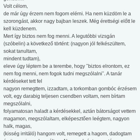
Volt célom,
de már úgy érzem nem fogom elérni. Ha nem küzdöm le a
szorongást, akkor nagy bajban leszek. Még érettségi előtt le
kell küzdenem.
Mert így biztos nem fog menni. A legutóbbi vizsgán
(szóbelin) a következő történt: (nagyon jól felkészültem,
sokat tanultam,
mindent tudtam),
eleve úgy léptem be a terembe, hogy "biztos elrontom, ez
nem fog menni, nem fogok tudni megszólalni". A tanár
kérdéseket tett fel
nagyon remegttem, izzadtam, a torkomban gombóc érzésem
volt, egy darabig teljesen csendben voltam, nem bírtam
megszólalni,
folyamatosan haladt a kérdésekkel, aztán bátorságot vettem
magamon, megszólaltam, elképesztően leégtem, nagyon
halk, magas,
(kisség irritáló) hangom volt, remegett a hagom, dadogtam