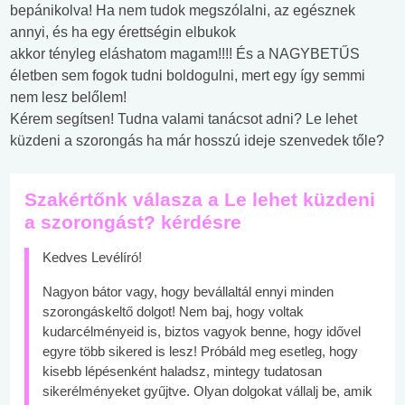
bepánikolva! Ha nem tudok megszólalni, az egésznek
annyi, és ha egy érettségin elbukok
akkor tényleg eláshatom magam!!!! És a NAGYBETŰS
életben sem fogok tudni boldogulni, mert egy így semmi
nem lesz belőlem!
Kérem segítsen! Tudna valami tanácsot adni? Le lehet
küzdeni a szorongás ha már hosszú ideje szenvedek tőle?
Szakértőnk válasza a Le lehet küzdeni
a szorongást? kérdésre
Kedves Levélíró!
Nagyon bátor vagy, hogy bevállaltál ennyi minden
szorongáskeltő dolgot! Nem baj, hogy voltak
kudarcélményeid is, biztos vagyok benne, hogy idővel
egyre több sikered is lesz! Próbáld meg esetleg, hogy
kisebb lépésenként haladsz, mintegy tudatosan
sikerélményeket gyűjtve. Olyan dolgokat vállalj be, amik