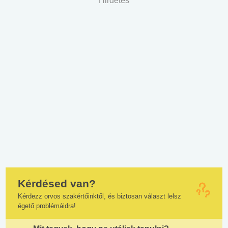
Hirdetés
Kérdésed van?
Kérdezz orvos szakértőinktől, és biztosan választ lelsz
égető problémáidra!