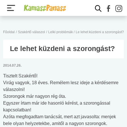
Főoldal
/
Szakértő válaszol
/
Lelki problémák
/
Le lehet küzdeni a szorongást?
Le lehet küzdeni a szorongást?
2014.07.26.
Tisztelt Szakértő!
Virág vagyok, 18 éves. Remélem lesz ideje a kérdésemre
válaszolni!
Szorongok már nagyon rég óta.
Egyszer írtam már ide hasonló kérést, a szorongással
kapcsolatban!
Azóta megfogadtam tanácsát, mert azt javasolta: menjek
bele olyan helyzetekbe, amitől a nagyon szorongok.