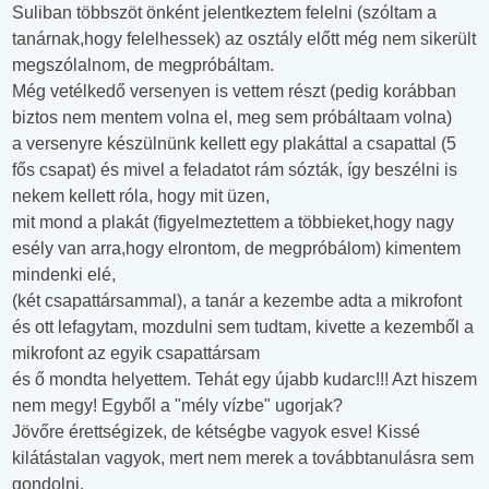
Suliban többszöt önként jelentkeztem felelni (szóltam a
tanárnak,hogy felelhessek) az osztály előtt még nem sikerült
megszólalnom, de megpróbáltam.
Még vetélkedő versenyen is vettem részt (pedig korábban
biztos nem mentem volna el, meg sem próbáltaam volna)
a versenyre készülnünk kellett egy plakáttal a csapattal (5
fős csapat) és mivel a feladatot rám sózták, így beszélni is
nekem kellett róla, hogy mit üzen,
mit mond a plakát (figyelmeztettem a többieket,hogy nagy
esély van arra,hogy elrontom, de megpróbálom) kimentem
mindenki elé,
(két csapattársammal), a tanár a kezembe adta a mikrofont
és ott lefagytam, mozdulni sem tudtam, kivette a kezemből a
mikrofont az egyik csapattársam
és ő mondta helyettem. Tehát egy újabb kudarc!!! Azt hiszem
nem megy! Egyből a "mély vízbe" ugorjak?
Jövőre érettségizek, de kétségbe vagyok esve! Kissé
kilátástalan vagyok, mert nem merek a továbbtanulásra sem
gondolni.