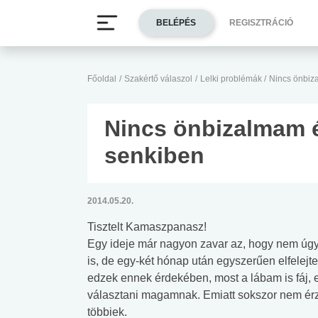
BELÉPÉS
REGISZTRÁCIÓ
Főoldal
/
Szakértő válaszol
/
Lelki problémák
/
Nincs önbiz
Nincs önbizalmam é
senkiben
2014.05.20.
Tisztelt Kamaszpanasz!
Egy ideje már nagyon zavar az, hogy nem úgy
is, de egy-két hónap után egyszerűen elfelej
edzek ennek érdekében, most a lábam is fáj, 
választani magamnak. Emiatt sokszor nem érze
többiek.