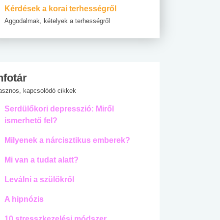
Kérdések a korai terhességről
Aggodalmak, kételyek a terhességről
nfotár
asznos, kapcsolódó cikkek
Serdülőkori depresszió: Miről
ismerhető fel?
Milyenek a nárcisztikus emberek?
Mi van a tudat alatt?
Leválni a szülőkről
A hipnózis
10 stresszkezelési módszer