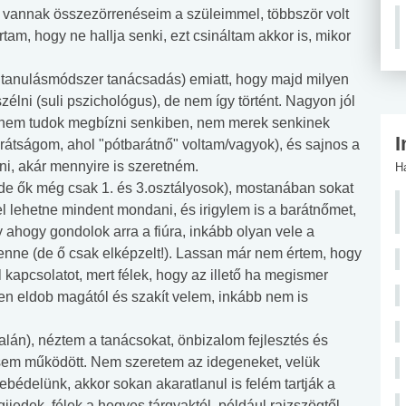
 vannak összezörrenéseim a szüleimmel, többször volt
am, hogy ne hallja senki, ezt csináltam akkor is, mikor
, tanulásmódszer tanácsadás) emiatt, hogy majd milyen
élni (suli pszichológus), de nem így történt. Nagyon jól
 nem tudok megbízni senkiben, nem merek senkinek
I
rátságom, ahol "pótbarátnő" voltam/vagyok), és sajnos a
, akár mennyire is szeretném.
H
 de ők még csak 1. és 3.osztályosok), mostanában sokat
el lehetne mindent mondani, és irigylem is a barátnőmet,
 ahogy gondolok arra a fiúra, inkább olyan vele a
enne (de ő csak elképzelt!). Lassan már nem értem, hogy
 kapcsolatot, mert félek, hogy az illető ha megismer
en eldob magától és szakít velem, inkább nem is
alán), néztem a tanácsokat, önbizalom fejlesztés és
 sem működött. Nem szeretem az idegeneket, velük
ebédelünk, akkor sokan akaratlanul is felém tartják a
ijedek, félek a hegyes tárgyaktól, például rajzszögtől,