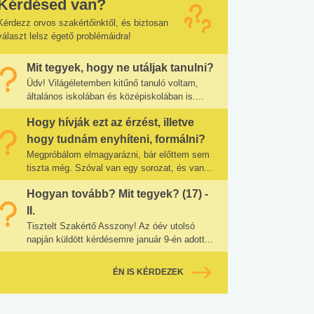
Kérdésed van?
Kérdezz orvos szakértőinktől, és biztosan
választ lelsz égető problémáidra!
Mit tegyek, hogy ne utáljak tanulni?
Üdv! Világéletemben kitűnő tanuló voltam,
általános iskolában és középiskolában is....
Hogy hívják ezt az érzést, illetve
hogy tudnám enyhíteni, formálni?
Megpróbálom elmagyarázni, bár előttem sem
tiszta még. Szóval van egy sorozat, és van...
Hogyan tovább? Mit tegyek? (17) -
II.
Tisztelt Szakértő Asszony! Az óév utolsó
napján küldött kérdésemre január 9-én adott...
ÉN IS KÉRDEZEK