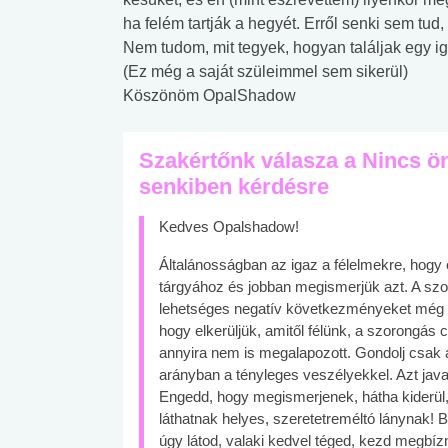
ha felém tartják a hegyét. Erről senki sem tud,
Nem tudom, mit tegyek, hogyan találjak egy 
(Ez még a saját szüleimmel sem sikerül)
Köszönöm OpalShadow
Szakértőnk válasza a Nincs ö
senkiben kérdésre
Kedves Opalshadow!
Általánosságban az igaz a félelmekre, hogy
tárgyához és jobban megismerjük azt. A szo
lehetséges negatív következményeket még s
hogy elkerüljük, amitől félünk, a szorongás
annyira nem is megalapozott. Gondolj csak ar
arányban a tényleges veszélyekkel. Azt java
Engedd, hogy megismerjenek, hátha kiderül
láthatnak helyes, szeretetreméltó lánynak! 
úgy látod, valaki kedvel téged, kezd megbí