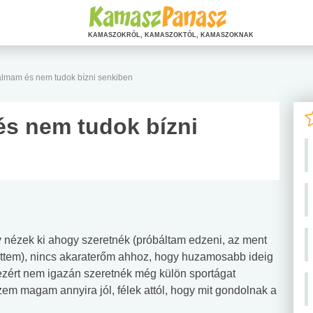
KAMASZOKRÓL, KAMASZOKTÓL, KAMASZOKNAK
almam és nem tudok bízni senkiben
s nem tudok bízni
 nézek ki ahogy szeretnék (próbáltam edzeni, az ment
tettem), nincs akaraterőm ahhoz, hogy huzamosabb ideig
ezért nem igazán szeretnék még külön sportágat
m magam annyira jól, félek attól, hogy mit gondolnak a