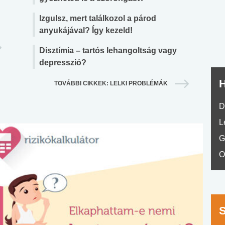
nyelvvizsga teszt -
teszt
No.42
Izgulsz, mert találkozol a párod
anyukájával? Így kezeld!
Disztímia – tartós lehangoltság vagy
depresszió?
H
TOVÁBBI CIKKEK: LELKI PROBLÉMÁK
D
L
G
O