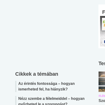
Te
Cikkek a témában
Az érintés fontossága – hogyan
ismerheted fel, ha hiányzik?
#Suli, munka
#Suli, munka
#Lél
Nézz szembe a félelmeiddel – hogyan
Angol középfokú
Internet-függőség
Szo
győzheted le a szorongást?