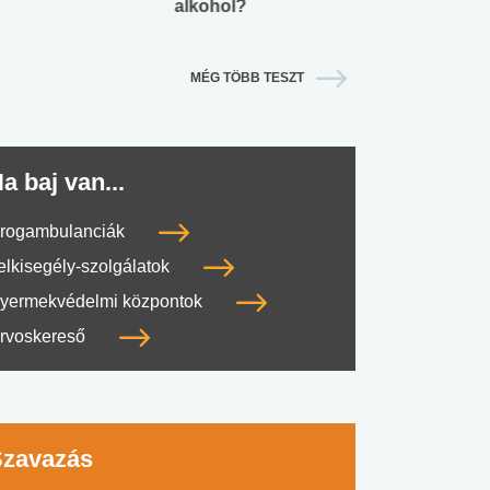
alkohol?
lábnyomod?
MÉG TÖBB TESZT
a baj van...
rogambulanciák
elkisegély-szolgálatok
yermekvédelmi központok
rvoskereső
Szavazás