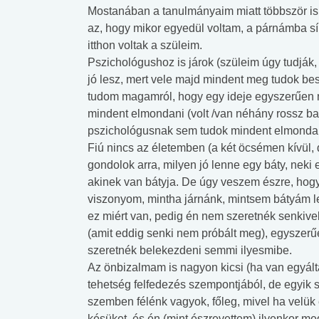
Mostanában a tanulmányaim miatt többször is
az, hogy mikor egyedül voltam, a párnámba sírt
itthon voltak a szüleim.
Pszichológushoz is járok (szüleim úgy tudják
jó lesz, mert vele majd mindent meg tudok besz
tudom magamról, hogy egy ideje egyszerűen
mindent elmondani (volt /van néhány rossz ba
pszichológusnak sem tudok mindent elmondani
Fiú nincs az életemben (a két öcsémen kívül,
gondolok arra, milyen jó lenne egy báty, neki 
akinek van bátyja. De úgy veszem észre, hogy
viszonyom, mintha járnánk, mintsem bátyám l
ez miért van, pedig én nem szeretnék senkivel
(amit eddig senki nem próbált meg), egyszerű
szeretnék belekezdeni semmi ilyesmibe.
Az önbizalmam is nagyon kicsi (ha van egyált
tehetség felfedezés szempontjából, de egyik
szemben félénk vagyok, főleg, mivel ha velük 
késüket, és én (mint észrevettem) ilyenkor meg