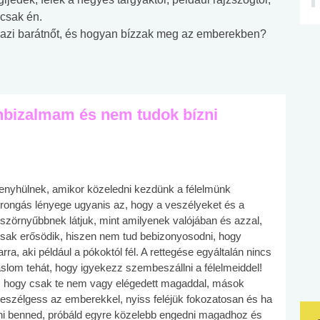
 csak én.
igazi barátnőt, és hogyan bízzak meg az emberekben?
nbizalmam és nem tudok bízni
 enyhülnek, amikor közeledni kezdünk a félelmünk
rongás lényege ugyanis az, hogy a veszélyeket és a
zörnyűbbnek látjuk, mint amilyenek valójában és azzal,
 csak erősödik, hiszen nem tud bebizonyosodni, hogy
ra, aki például a pókoktól fél. A rettegése egyáltalán nincs
slom tehát, hogy igyekezz szembeszállni a félelmeiddel!
, hogy csak te nem vagy elégedett magaddal, mások
Beszélgess az emberekkel, nyiss feléjük fokozatosan és ha
zni benned, próbáld egyre közelebb engedni magadhoz és