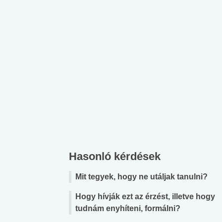
Hasonló kérdések
Mit tegyek, hogy ne utáljak tanulni?
Hogy hívják ezt az érzést, illetve hogy
 alkohol
#Zöldövezet
#Betegségek
tudnám enyhíteni, formálni?
lent az
Mekkora az ökológiai
Elsősegély