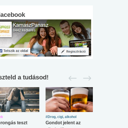
Facebook
szteld a tudásod!
ek
#Drog, cigi, alkohol
#Zöldövezet
rongás teszt
Gondot jelent az
Mekkora az ö