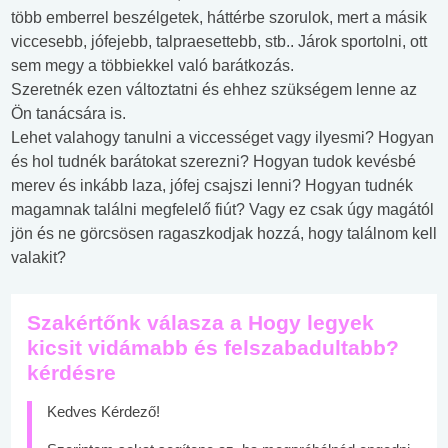
több emberrel beszélgetek, háttérbe szorulok, mert a másik
viccesebb, jófejebb, talpraesettebb, stb.. Járok sportolni, ott
sem megy a többiekkel való barátkozás.
Szeretnék ezen változtatni és ehhez szükségem lenne az
Ön tanácsára is.
Lehet valahogy tanulni a viccességet vagy ilyesmi? Hogyan
és hol tudnék barátokat szerezni? Hogyan tudok kevésbé
merev és inkább laza, jófej csajszi lenni? Hogyan tudnék
magamnak találni megfelelő fiút? Vagy ez csak úgy magától
jön és ne görcsösen ragaszkodjak hozzá, hogy találnom kell
valakit?
Szakértőnk válasza a Hogy legyek
kicsit vidámabb és felszabadultabb?
kérdésre
Kedves Kérdező!