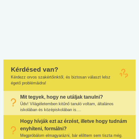
Kérdésed van?
Kérdezz orvos szakértőinktől, és biztosan választ lelsz
égető problémáidra!
Mit tegyek, hogy ne utáljak tanulni?
Üdv! Világéletemben kitűnő tanuló voltam, általános
iskolában és középiskolában is....
Hogy hívják ezt az érzést, illetve hogy tudnám
enyhíteni, formálni?
Megpróbálom elmagyarázni, bár előttem sem tiszta még.