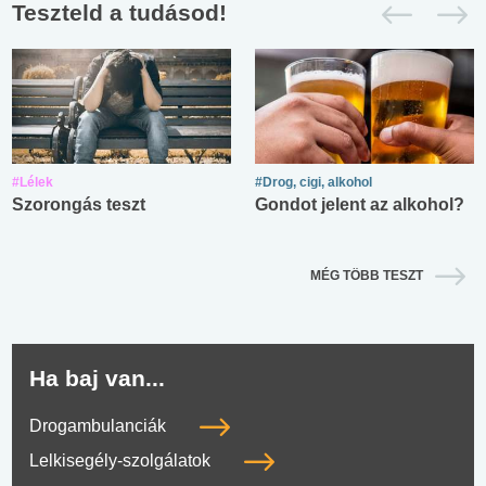
Teszteld a tudásod!
#Lélek
#Drog, cigi, alkohol
Szorongás teszt
Gondot jelent az alkohol?
MÉG TÖBB TESZT
Ha baj van...
Drogambulanciák
Lelkisegély-szolgálatok