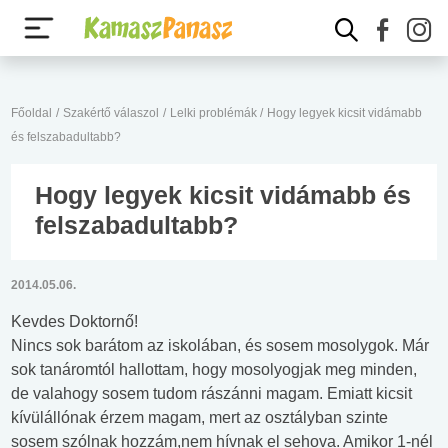
Főoldal
/
Szakértő válaszol
/
Lelki problémák
/
Hogy legyek kicsit vidámabb
és felszabadultabb?
Hogy legyek kicsit vidámabb és
felszabadultabb?
2014.05.06.
Kevdes Doktornő!
Nincs sok barátom az iskolában, és sosem mosolygok. Már
sok tanáromtól hallottam, hogy mosolyogjak meg minden,
de valahogy sosem tudom rászánni magam. Emiatt kicsit
kívülállónak érzem magam, mert az osztályban szinte
sosem szólnak hozzám,nem hívnak el sehova. Amikor 1-nél