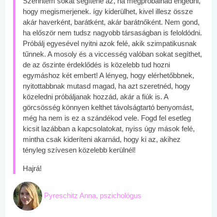
Szerintem sokat segítene az, ha megpróbálnád engedni,
hogy megismerjenek. így kiderülhet, kivel illesz össze
akár haverként, barátként, akár barátnőként. Nem gond,
ha először nem tudsz nagyobb társaságban is feloldódni.
Próbálj egyesével nyitni azok felé, akik szimpatikusnak
tűnnek. A mosoly és a viccesség valóban sokat segíthet,
de az őszinte érdeklődés is közelebb tud hozni
egymáshoz két embert! A lényeg, hogy elérhetőbbnek,
nyitottabbnak mutasd magad, ha azt szeretnéd, hogy
közeledni próbáljanak hozzád, akár a fiúk is. A
görcsösség könnyen kelthet távolságtartó benyomást,
még ha nem is ez a szándékod vele. Fogd fel esetleg
kicsit lazábban a kapcsolatokat, nyiss úgy mások felé,
mintha csak kideríteni akarnád, hogy ki az, akihez
tényleg szívesen közelebb kerülnél!
Hajrá!
Pyreschitz Anna, pszichológus