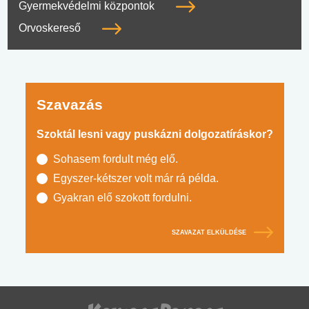
Gyermekvédelmi központok
Orvoskereső
Szavazás
Szoktál lesni vagy puskázni dolgozatíráskor?
Sohasem fordult még elő.
Egyszer-kétszer volt már rá példa.
Gyakran elő szokott fordulni.
SZAVAZAT ELKÜLDÉSE