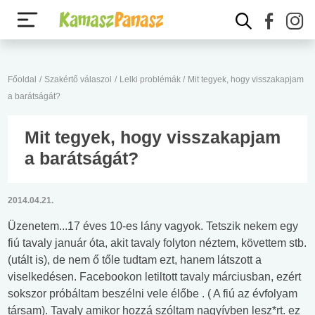
Főoldal
/
Szakértő válaszol
/
Lelki problémák
/
Mit tegyek, hogy visszakapjam
a barátságát?
Mit tegyek, hogy visszakapjam
a barátságát?
2014.04.21.
Üzenetem...17 éves 10-es lány vagyok. Tetszik nekem egy
fiú tavaly január óta, akit tavaly folyton néztem, követtem stb.
(utált is), de nem ő tőle tudtam ezt, hanem látszott a
viselkedésen. Facebookon letiltott tavaly márciusban, ezért
sokszor próbáltam beszélni vele élőbe . ( A fiú az évfolyam
társam). Tavaly amikor hozzá szóltam nagyívben lesz*rt. ez