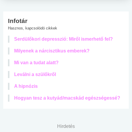
Infotár
Hasznos, kapcsolódó cikkek
Serdülőkori depresszió: Miről ismerhető fel?
Milyenek a nárcisztikus emberek?
Mi van a tudat alatt?
Leválni a szülőkről
A hipnózis
Hogyan tesz a kutyád/macskád egészségessé?
Hirdetés