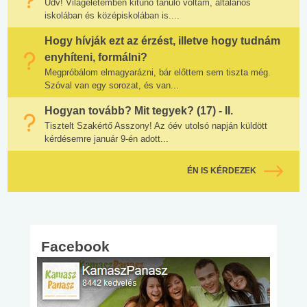
Üdv! Világéletemben kitűnő tanuló voltam, általános
iskolában és középiskolában is....
Hogy hívják ezt az érzést, illetve hogy tudnám
enyhíteni, formálni?
Megpróbálom elmagyarázni, bár előttem sem tiszta még.
Szóval van egy sorozat, és van...
Hogyan tovább? Mit tegyek? (17) - II.
Tisztelt Szakértő Asszony! Az óév utolsó napján küldött
kérdésemre január 9-én adott...
ÉN IS KÉRDEZEK
Facebook