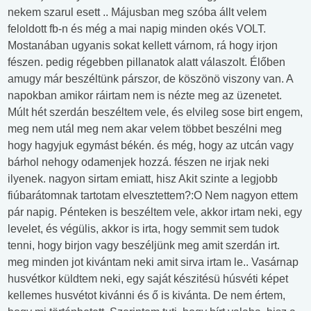
nekem szarul esett .. Májusban meg szóba állt velem
feloldott fb-n és még a mai napig minden okés VOLT.
Mostanában ugyanis sokat kellett várnom, rá hogy irjon
fészen. pedig régebben pillanatok alatt válaszolt. Élőben
amugy már beszéltünk párszor, de köszönö viszony van. A
napokban amikor ráirtam nem is nézte meg az üzenetet.
Múlt hét szerdán beszéltem vele, és elvileg sose birt engem,
meg nem utál meg nem akar velem többet beszélni meg
hogy hagyjuk egymást békén. és még, hogy az utcán vagy
bárhol nehogy odamenjek hozzá. fészen ne irjak neki
ilyenek. nagyon sirtam emiatt, hisz Akit szinte a legjobb
fiúbarátomnak tartotam elvesztettem?:O Nem nagyon ettem
pár napig. Pénteken is beszéltem vele, akkor irtam neki, egy
levelet, és végülis, akkor is irta, hogy semmit sem tudok
tenni, hogy birjon vagy beszéljünk meg amit szerdán irt.
meg minden jot kivántam neki amit sirva irtam le.. Vasárnap
husvétkor küldtem neki, egy saját készitésü húsvéti képet
kellemes husvétot kivánni és ő is kivánta. De nem értem,