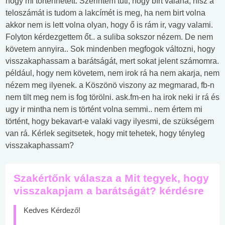
hogy mi történhetett. Szerintem tuti, hogy bírt valaha, hisz a
teloszámát is tudom a lakcímét is meg, ha nem birt volna
akkor nem is lett volna olyan, hogy ő is rám ir, vagy valami.
Folyton kérdezgettem őt.. a suliba sokszor nézem. De nem
követem annyira.. Sok mindenben megfogok változni, hogy
visszakaphassam a barátságát, mert sokat jelent számomra.
például, hogy nem követem, nem irok rá ha nem akarja, nem
nézem meg ilyenek. a Köszönö viszony az megmarad, fb-n
nem tilt meg nem is fog törölni. ask.fm-en ha irok neki ir rá és
ugy ir mintha nem is történt volna semmi.. nem értem mi
történt, hogy bekavart-e valaki vagy ilyesmi, de szükségem
van rá. Kérlek segitsetek, hogy mit tehetek, hogy tényleg
visszakaphassam?
Szakértőnk válasza a Mit tegyek, hogy
visszakapjam a barátságát? kérdésre
Kedves Kérdező!