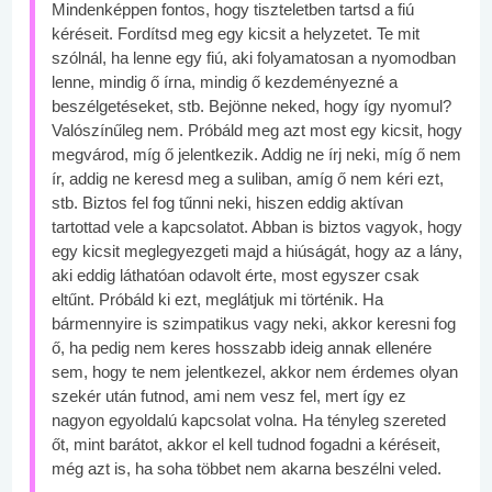
Mindenképpen fontos, hogy tiszteletben tartsd a fiú
kéréseit. Fordítsd meg egy kicsit a helyzetet. Te mit
szólnál, ha lenne egy fiú, aki folyamatosan a nyomodban
lenne, mindig ő írna, mindig ő kezdeményezné a
beszélgetéseket, stb. Bejönne neked, hogy így nyomul?
Valószínűleg nem. Próbáld meg azt most egy kicsit, hogy
megvárod, míg ő jelentkezik. Addig ne írj neki, míg ő nem
ír, addig ne keresd meg a suliban, amíg ő nem kéri ezt,
stb. Biztos fel fog tűnni neki, hiszen eddig aktívan
tartottad vele a kapcsolatot. Abban is biztos vagyok, hogy
egy kicsit meglegyezgeti majd a hiúságát, hogy az a lány,
aki eddig láthatóan odavolt érte, most egyszer csak
eltűnt. Próbáld ki ezt, meglátjuk mi történik. Ha
bármennyire is szimpatikus vagy neki, akkor keresni fog
ő, ha pedig nem keres hosszabb ideig annak ellenére
sem, hogy te nem jelentkezel, akkor nem érdemes olyan
szekér után futnod, ami nem vesz fel, mert így ez
nagyon egyoldalú kapcsolat volna. Ha tényleg szereted
őt, mint barátot, akkor el kell tudnod fogadni a kéréseit,
még azt is, ha soha többet nem akarna beszélni veled.