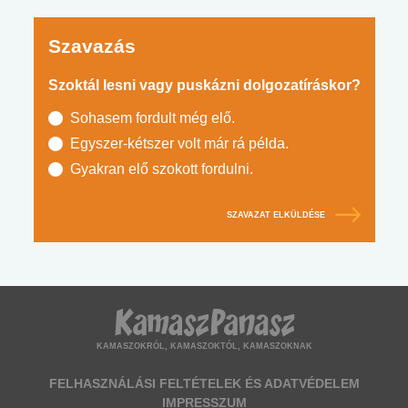
Szavazás
Szoktál lesni vagy puskázni dolgozatíráskor?
Sohasem fordult még elő.
Egyszer-kétszer volt már rá példa.
Gyakran elő szokott fordulni.
SZAVAZAT ELKÜLDÉSE
KAMASZOKRÓL, KAMASZOKTÓL, KAMASZOKNAK
FELHASZNÁLÁSI FELTÉTELEK ÉS ADATVÉDELEM
IMPRESSZUM