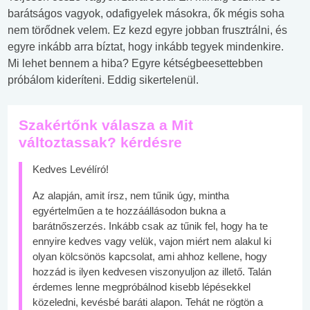
barátságos vagyok, odafigyelek másokra, ők mégis soha
nem törődnek velem. Ez kezd egyre jobban frusztrálni, és
egyre inkább arra bíztat, hogy inkább tegyek mindenkire.
Mi lehet bennem a hiba? Egyre kétségbeesettebben
próbálom kideríteni. Eddig sikertelenül.
Szakértőnk válasza a Mit
változtassak? kérdésre
Kedves Levélíró!
Az alapján, amit írsz, nem tűnik úgy, mintha
egyértelműen a te hozzáállásodon bukna a
barátnőszerzés. Inkább csak az tűnik fel, hogy ha te
ennyire kedves vagy velük, vajon miért nem alakul ki
olyan kölcsönös kapcsolat, ami ahhoz kellene, hogy
hozzád is ilyen kedvesen viszonyuljon az illető. Talán
érdemes lenne megpróbálnod kisebb lépésekkel
közeledni, kevésbé baráti alapon. Tehát ne rögtön a