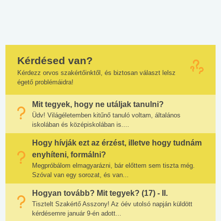
Kérdésed van?
Kérdezz orvos szakértőinktől, és biztosan választ lelsz
égető problémáidra!
Mit tegyek, hogy ne utáljak tanulni?
Üdv! Világéletemben kitűnő tanuló voltam, általános
iskolában és középiskolában is....
Hogy hívják ezt az érzést, illetve hogy tudnám
enyhíteni, formálni?
Megpróbálom elmagyarázni, bár előttem sem tiszta még.
Szóval van egy sorozat, és van...
Hogyan tovább? Mit tegyek? (17) - II.
Tisztelt Szakértő Asszony! Az óév utolsó napján küldött
kérdésemre január 9-én adott...