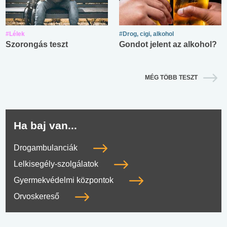
#Lélek
#Drog, cigi, alkohol
Szorongás teszt
Gondot jelent az alkohol?
MÉG TÖBB TESZT
Ha baj van...
Drogambulanciák
Lelkisegély-szolgálatok
Gyermekvédelmi központok
Orvoskereső