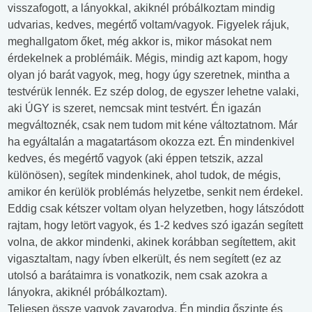
visszafogott, a lányokkal, akiknél próbálkoztam mindig
udvarias, kedves, megértő voltam/vagyok. Figyelek rájuk,
meghallgatom őket, még akkor is, mikor másokat nem
érdekelnek a problémáik. Mégis, mindig azt kapom, hogy
olyan jó barát vagyok, meg, hogy úgy szeretnek, mintha a
testvérük lennék. Ez szép dolog, de egyszer lehetne valaki,
aki ÚGY is szeret, nemcsak mint testvért. Én igazán
megváltoznék, csak nem tudom mit kéne változtatnom. Már
ha egyáltalán a magatartásom okozza ezt. Én mindenkivel
kedves, és megértő vagyok (aki éppen tetszik, azzal
különösen), segítek mindenkinek, ahol tudok, de mégis,
amikor én kerülök problémás helyzetbe, senkit nem érdekel.
Eddig csak kétszer voltam olyan helyzetben, hogy látszódott
rajtam, hogy letört vagyok, és 1-2 kedves szó igazán segített
volna, de akkor mindenki, akinek korábban segítettem, akit
vigasztaltam, nagy ívben elkerült, és nem segített (ez az
utolsó a barátaimra is vonatkozik, nem csak azokra a
lányokra, akiknél próbálkoztam).
Teljesen össze vagyok zavarodva. Én mindig őszinte és