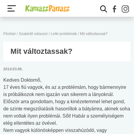
Főoldal
/
Szakértő válaszol
/
Lelki problémák
/
Mit változtassak?
Mit változtassak?
2014.03.06.
Kedves Doktornő,
17 éves fiú vagyok, és az a problémám, hogy bármennyire
is próbálkozok nem igazán van sikerem a lányoknál.
Először arra gondoltam, hogy a kinézetemmel lehet gond,
de szinte megszólalásik hasonlítok a bátyámra, akinek soha
nem voltak ilyen problémái. Sőt! Habár a személyiségem
elég ellentétes az övével.
Nem vagyok különösképpen visszahúzódó, vagy