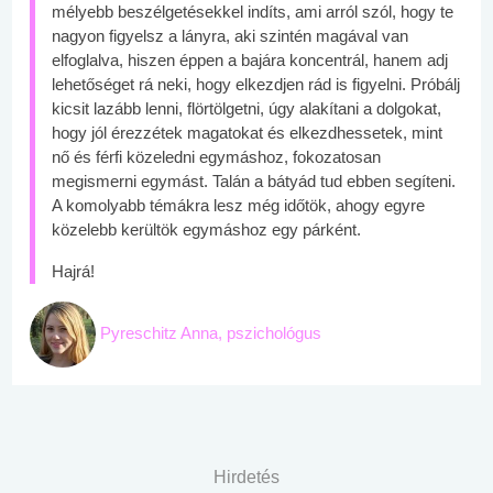
mélyebb beszélgetésekkel indíts, ami arról szól, hogy te
nagyon figyelsz a lányra, aki szintén magával van
elfoglalva, hiszen éppen a bajára koncentrál, hanem adj
lehetőséget rá neki, hogy elkezdjen rád is figyelni. Próbálj
kicsit lazább lenni, flörtölgetni, úgy alakítani a dolgokat,
hogy jól érezzétek magatokat és elkezdhessetek, mint
nő és férfi közeledni egymáshoz, fokozatosan
megismerni egymást. Talán a bátyád tud ebben segíteni.
A komolyabb témákra lesz még időtök, ahogy egyre
közelebb kerültök egymáshoz egy párként.
Hajrá!
Pyreschitz Anna, pszichológus
Hirdetés