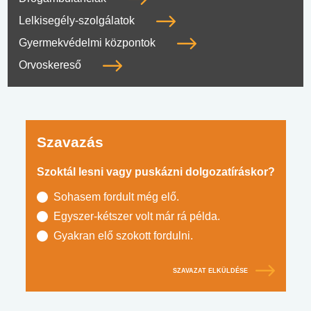
Lelkisegély-szolgálatok
Gyermekvédelmi központok
Orvoskereső
Szavazás
Szoktál lesni vagy puskázni dolgozatíráskor?
Sohasem fordult még elő.
Egyszer-kétszer volt már rá példa.
Gyakran elő szokott fordulni.
SZAVAZAT ELKÜLDÉSE