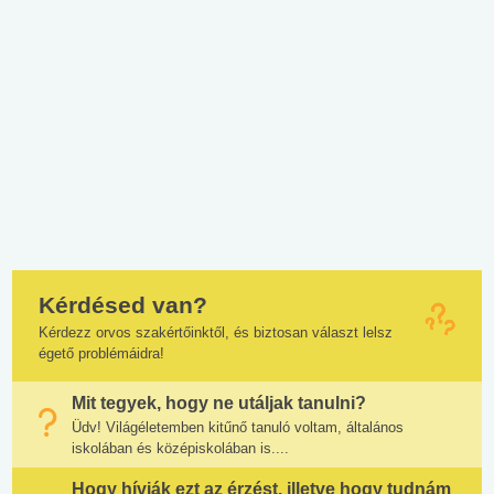
Kérdésed van?
Kérdezz orvos szakértőinktől, és biztosan választ lelsz
égető problémáidra!
Mit tegyek, hogy ne utáljak tanulni?
Üdv! Világéletemben kitűnő tanuló voltam, általános
iskolában és középiskolában is....
Hogy hívják ezt az érzést, illetve hogy tudnám