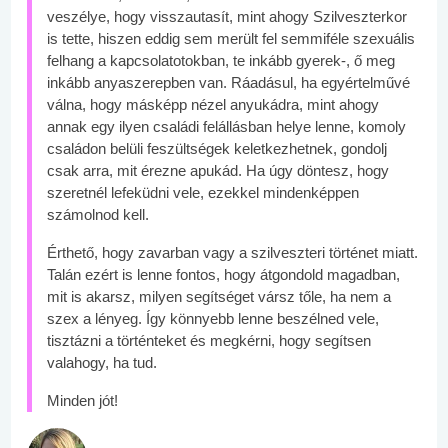
veszélye, hogy visszautasít, mint ahogy Szilveszterkor
is tette, hiszen eddig sem merült fel semmiféle szexuális
felhang a kapcsolatotokban, te inkább gyerek-, ő meg
inkább anyaszerepben van. Ráadásul, ha egyértelművé
válna, hogy másképp nézel anyukádra, mint ahogy
annak egy ilyen családi felállásban helye lenne, komoly
családon belüli feszültségek keletkezhetnek, gondolj
csak arra, mit érezne apukád. Ha úgy döntesz, hogy
szeretnél lefeküdni vele, ezekkel mindenképpen
számolnod kell.
Érthető, hogy zavarban vagy a szilveszteri történet miatt.
Talán ezért is lenne fontos, hogy átgondold magadban,
mit is akarsz, milyen segítséget vársz tőle, ha nem a
szex a lényeg. Így könnyebb lenne beszélned vele,
tisztázni a történteket és megkérni, hogy segítsen
valahogy, ha tud.
Minden jót!