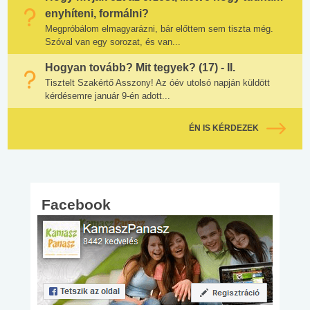
enyhíteni, formálni?
Megpróbálom elmagyarázni, bár előttem sem tiszta még.
Szóval van egy sorozat, és van...
Hogyan tovább? Mit tegyek? (17) - II.
Tisztelt Szakértő Asszony! Az óév utolsó napján küldött
kérdésemre január 9-én adott...
ÉN IS KÉRDEZEK
Facebook