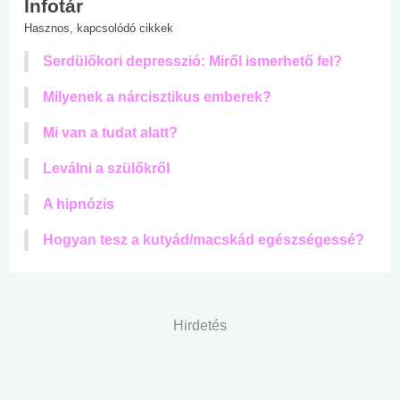
Infotár
Hasznos, kapcsolódó cikkek
Serdülőkori depresszió: Miről ismerhető fel?
Milyenek a nárcisztikus emberek?
Mi van a tudat alatt?
Leválni a szülőkről
A hipnózis
Hogyan tesz a kutyád/macskád egészségessé?
Hirdetés