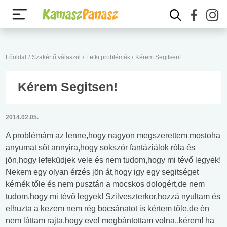
Főoldal
/
Szakértő válaszol
/
Lelki problémák
/
Kérem Segitsen!
Kérem Segitsen!
2014.02.05.
A problémám az lenne,hogy nagyon megszerettem mostoha
anyumat sőt annyira,hogy sokszór fantáziálok róla és
jön,hogy lefeküdjek vele és nem tudom,hogy mi tévő legyek!
Nekem egy olyan érzés jön át,hogy igy egy segitséget
kérnék tőle és nem pusztán a mocskos dologért,de nem
tudom,hogy mi tévő legyek! Szilveszterkor,hozzá nyultam és
elhuzta a kezem nem rég bocsánatot is kértem tőle,de én
nem láttam rajta,hogy evel megbántottam volna..kérem! ha