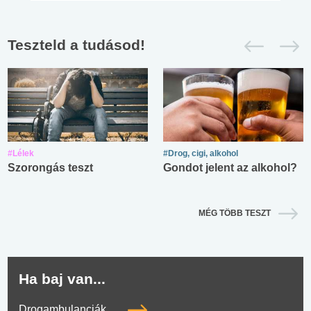
Teszteld a tudásod!
#Lélek
#Drog, cigi, alkohol
Szorongás teszt
Gondot jelent az alkohol?
MÉG TÖBB TESZT
Ha baj van...
Drogambulanciák