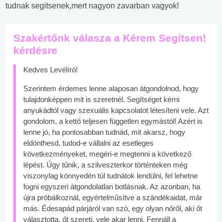
tudnak segitsenek,mert nagyon zavarban vagyok!
Szakértőnk válasza a Kérem Segitsen!
kérdésre
Kedves Levélíró!
Szerintem érdemes lenne alaposan átgondolnod, hogy
tulajdonképpen mit is szeretnél. Segítséget kérni
anyukádtól vagy szexuális kapcsolatot létesíteni vele. Azt
gondolom, a kettő teljesen független egymástól! Azért is
lenne jó, ha pontosabban tudnád, mit akarsz, hogy
eldönthesd, tudod-e vállalni az esetleges
következményeket, megéri-e megtenni a következő
lépést. Úgy tűnik, a szilveszterkor történteken még
viszonylag könnyedén túl tudnátok lendülni, fel lehetne
fogni egyszeri átgondolatlan botlásnak. Az azonban, ha
újra próbálkoznál, egyértelműsítve a szándékaidat, már
más. Édesapád párjáról van szó, egy olyan nőről, aki őt
választotta, őt szereti, vele akar lenni. Fennáll a