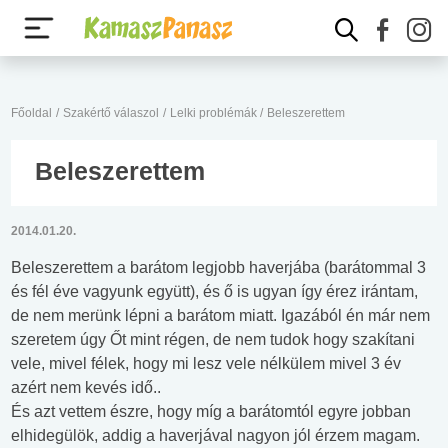
Főoldal
/
Szakértő válaszol
/
Lelki problémák
/
Beleszerettem
Beleszerettem
2014.01.20.
Beleszerettem a barátom legjobb haverjába (barátommal 3
és fél éve vagyunk együtt), és ő is ugyan így érez irántam,
de nem merünk lépni a barátom miatt. Igazából én már nem
szeretem úgy Őt mint régen, de nem tudok hogy szakítani
vele, mivel félek, hogy mi lesz vele nélkülem mivel 3 év
azért nem kevés idő..
És azt vettem észre, hogy míg a barátomtól egyre jobban
elhidegülök, addig a haverjával nagyon jól érzem magam.