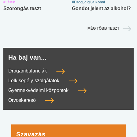
#Lélek
#Drog, cigi, alkohol
Szorongás teszt
Gondot jelent az alkohol?
MÉG TÖBB TESZT
Ha baj van...
Drogambulanciák
Lelkisegély-szolgálatok
Gyermekvédelmi központok
Orvoskereső
Szavazás