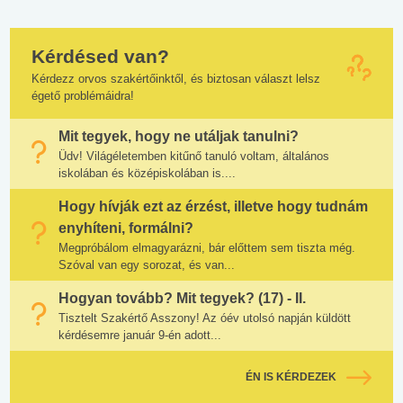
Kérdésed van?
Kérdezz orvos szakértőinktől, és biztosan választ lelsz
égető problémáidra!
Mit tegyek, hogy ne utáljak tanulni?
Üdv! Világéletemben kitűnő tanuló voltam, általános
iskolában és középiskolában is....
Hogy hívják ezt az érzést, illetve hogy tudnám
enyhíteni, formálni?
Megpróbálom elmagyarázni, bár előttem sem tiszta még.
Szóval van egy sorozat, és van...
Hogyan tovább? Mit tegyek? (17) - II.
Tisztelt Szakértő Asszony! Az óév utolsó napján küldött
kérdésemre január 9-én adott...
ÉN IS KÉRDEZEK