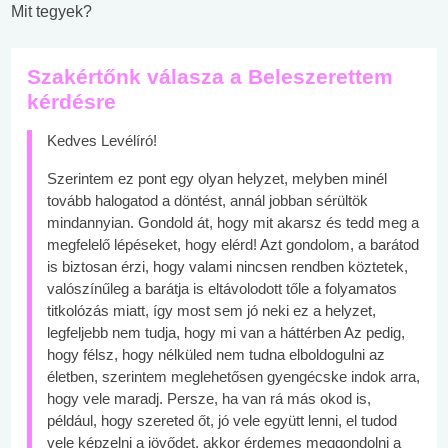
Mit tegyek?
Szakértőnk válasza a Beleszerettem
kérdésre
Kedves Levélíró!
Szerintem ez pont egy olyan helyzet, melyben minél
tovább halogatod a döntést, annál jobban sérültök
mindannyian. Gondold át, hogy mit akarsz és tedd meg a
megfelelő lépéseket, hogy elérd! Azt gondolom, a barátod
is biztosan érzi, hogy valami nincsen rendben köztetek,
valószínűleg a barátja is eltávolodott tőle a folyamatos
titkolózás miatt, így most sem jó neki ez a helyzet,
legfeljebb nem tudja, hogy mi van a háttérben Az pedig,
hogy félsz, hogy nélküled nem tudna elboldogulni az
életben, szerintem meglehetősen gyengécske indok arra,
hogy vele maradj. Persze, ha van rá más okod is,
például, hogy szereted őt, jó vele együtt lenni, el tudod
vele képzelni a jövődet, akkor érdemes meggondolni a