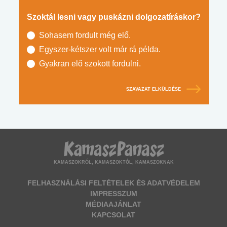
Szoktál lesni vagy puskázni dolgozatíráskor?
Sohasem fordult még elő.
Egyszer-kétszer volt már rá példa.
Gyakran elő szokott fordulni.
SZAVAZAT ELKÜLDÉSE
KAMASZOKRÓL, KAMASZOKTÓL, KAMASZOKNAK
FELHASZNÁLÁSI FELTÉTELEK ÉS ADATVÉDELEM
IMPRESSZUM
MÉDIAAJÁNLAT
KAPCSOLAT