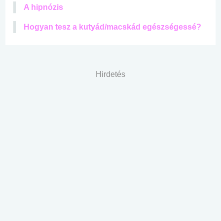
A hipnózis
Hogyan tesz a kutyád/macskád egészségessé?
Hirdetés