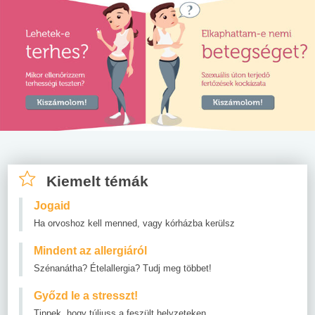
Kiemelt témák
Jogaid
Ha orvoshoz kell menned, vagy kórházba kerülsz
Mindent az allergiáról
Szénanátha? Ételallergia? Tudj meg többet!
Győzd le a stresszt!
Tippek, hogy túljuss a feszült helyzeteken.