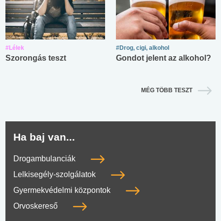
#Lélek
#Drog, cigi, alkohol
Szorongás teszt
Gondot jelent az alkohol?
MÉG TÖBB TESZT
Ha baj van...
Drogambulanciák
Lelkisegély-szolgálatok
Gyermekvédelmi központok
Orvoskereső