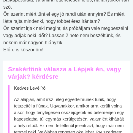
szó.
Ön szerint miért tűnt el egy jó randi után ennyire? És miért
látta rajta mindenki, hogy többet érez irántam?
Ön szerint írjak neki megint, és próbáljam vele megbeszélni
vagy adjak neki időt? Lassan 2 hete nem beszéltünk, és
nekem már nagyon hiányzik.
Előre is köszönöm!
Szakértőnk válasza a Lépjek én, vagy
várjak? kérdésre
Kedves Levélíró!
Az alapján, amit írsz, elég egyértelműnek tűnik, hogy
tetszettél a fiúnak. Ugyanakkor, amikor arra került volna
a sor, hogy ténylegesen összejöjjetek és belemenjen egy
kapcsolatba, túl egymás kerülgetésén, valamiért kihátrált
a helyzetből. Ez nem feltétlenül jelenti azt, hogy már nem
tetszel neki. Valójában rengeteg oka lehet, így szerintem