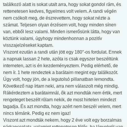
találkozó alatt is sokat utalt arra, hogy sokat gondol rám, és
rettenetesen kedves, figyelmes volt velem. A randi végén
nem csókolt meg, de észrevettem, hogy sokat nézte a
számat. Teljesen olyan érzésem volt, hogy minden sínen
van, ebből lesz valami. Minden ismerősünk látta, hogy van
köztünk valami, úgyhogy mindenhonnan a pozitív
visszajelzéseket kaptam.
Viszont ezután a randi után jött egy 180°-os fordulat. Ennek
a napnak lassan 2 hete, azóta is csak egyszer beszéltünk
interneten, azt is én kezdeményeztem. Pedig elérhető, de
nem ír. 1 hete rendeztek a barátaim megint egy találkozót.
Úgy volt, hogy jön, de a legutolsó pillanatban lemondta.
Következő nap írtam neki, arra nem válaszolt még mindig.
Rákérdeztem a barátaimnál, ők azt mondták nem értik, mert
rengeteget beszélt rólam nekik, de most hirtelen mindezt
tagadja. És azt mondta, hogy azért nem beszél velem, mert
nincs témánk. Pedig ez nem igaz!
Viszont azt mondták nekem, hogy 2 éve volt egy borzalmas
párkapcsolata, valamint rettenetesen félős, ha lányokról van