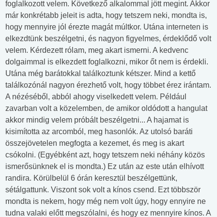
foglalkozott velem. Következő alkalommal jött megint. Akkor
már konkrétabb jeleit is adta, hogy tetszem neki, mondta is,
hogy mennyire jól érezte magát múltkor. Utána interneten is
elkezdtünk beszélgetni, és nagyon figyelmes, érdeklődő volt
velem. Kérdezett rólam, meg akart ismerni. A kedvenc
dolgaimmal is elkezdett foglalkozni, mikor őt nem is érdekli.
Utána még barátokkal találkoztunk kétszer. Mind a kettő
találkozónál nagyon érezhető volt, hogy többet érez irántam.
A nézéséből, abból ahogy viselkedett velem. Például
zavarban volt a közelemben, de amikor oldódott a hangulat
akkor mindig velem próbált beszélgetni... A hajamat is
kisimította az arcomból, meg hasonlók. Az utolsó baráti
összejövetelen megfogta a kezemet, és meg is akart
csókolni. (Egyébként azt, hogy tetszem neki néhány közös
ismerősünknek el is mondta.) Ez után az este után elhívott
randira. Körülbelül 6 órán keresztül beszélgettünk,
sétálgattunk. Viszont sok volt a kínos csend. Ezt többször
mondta is nekem, hogy még nem volt úgy, hogy ennyire ne
tudna valaki előtt megszólalni, és hogy ez mennyire kínos. A