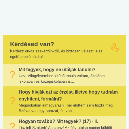
Kérdésed van?
Kérdezz orvos szakértőinktől, és biztosan választ lelsz
égető problémáidra!
Mit tegyek, hogy ne utáljak tanulni?
Üdv! Világéletemben kitűnő tanuló voltam, általános
iskolában és középiskolában is....
Hogy hívják ezt az érzést, illetve hogy tudnám
enyhíteni, formálni?
Megpróbálom elmagyarázni, bár előttem sem tiszta még.
Szóval van egy sorozat, és van...
Hogyan tovább? Mit tegyek? (17) - II.
Tisztelt Szakértő Asszony! Az óév utolsó napján küldött