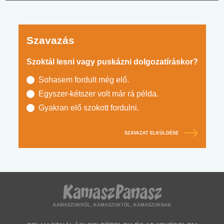
Szavazás
Szoktál lesni vagy puskázni dolgozatíráskor?
Sohasem fordult még elő.
Egyszer-kétszer volt már rá példa.
Gyakran elő szokott fordulni.
SZAVAZAT ELKÜLDÉSE
KAMASZOKRÓL, KAMASZOKTÓL, KAMASZOKNAK