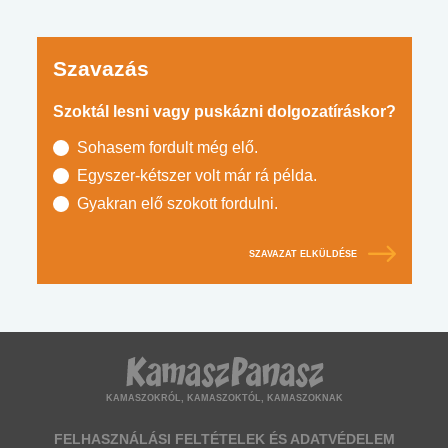
Szavazás
Szoktál lesni vagy puskázni dolgozatíráskor?
Sohasem fordult még elő.
Egyszer-kétszer volt már rá példa.
Gyakran elő szokott fordulni.
SZAVAZAT ELKÜLDÉSE
KAMASZOKRÓL, KAMASZOKTÓL, KAMASZOKNAK
FELHASZNÁLÁSI FELTÉTELEK ÉS ADATVÉDELEM