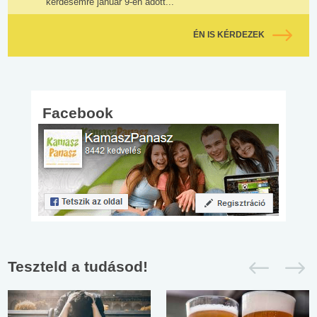
kérdésemre január 9-én adott...
ÉN IS KÉRDEZEK
Facebook
Teszteld a tudásod!