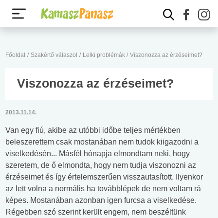
Főoldal
/
Szakértő válaszol
/
Lelki problémák
/
Viszonozza az érzéseimet?
Viszonozza az érzéseimet?
2013.11.14.
Van egy fiú, akibe az utóbbi időbe teljes mértékben
beleszerettem csak mostanában nem tudok kiigazodni a
viselkedésén... Másfél hónapja elmondtam neki, hogy
szeretem, de ő elmondta, hogy nem tudja viszonozni az
érzéseimet és így értelemszerűen visszautasított. Ilyenkor
az lett volna a normális ha továbblépek de nem voltam rá
képes. Mostanában azonban igen furcsa a viselkedése.
Régebben szó szerint került engem, nem beszéltünk