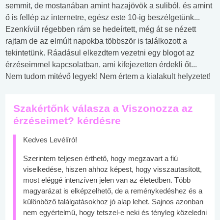
semmit, de mostanában amint hazajövök a suliból, és amint
ő is fellép az internetre, egész este 10-ig beszélgetünk...
Ezenkívül régebben rám se hedeírtett, még át se nézett
rajtam de az elmúlt napokba többször is találkozott a
tekintetünk. Ráadásul elkezdtem vezetni egy blogot az
érzéseimmel kapcsolatban, ami kifejezetten érdekli őt...
Nem tudom mitévő legyek! Nem értem a kialakult helyzetet!
Szakértőnk válasza a Viszonozza az
érzéseimet? kérdésre
Kedves Levélíró!
Szerintem teljesen érthető, hogy megzavart a fiú
viselkedése, hiszen ahhoz képest, hogy visszautasított,
most eléggé intenzíven jelen van az életedben. Több
magyarázat is elképzelhető, de a reménykedéshez és a
különböző találgatásokhoz jó alap lehet. Sajnos azonban
nem egyértelmű, hogy tetszel-e neki és tényleg közeledni