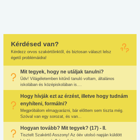
Kérdésed van?
Kérdezz orvos szakértőinktől, és biztosan választ lelsz
égető problémáidra!
Mit tegyek, hogy ne utáljak tanulni?
Üdv! Világéletemben kitűnő tanuló voltam, általános
iskolában és középiskolában is....
Hogy hívják ezt az érzést, illetve hogy tudnám
enyhíteni, formálni?
Megpróbálom elmagyarázni, bár előttem sem tiszta még.
Szóval van egy sorozat, és van...
Hogyan tovább? Mit tegyek? (17) - II.
Tisztelt Szakértő Asszony! Az óév utolsó napján küldött