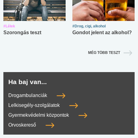
#Lélek
#Drog, cigi, alkohol
Szorongás teszt
Gondot jelent az alkohol?
MÉG TÖBB TESZT
Ha baj van...
Drogambulanciák
Lelkisegély-szolgálatok
Gyermekvédelmi központok
Orvoskereső