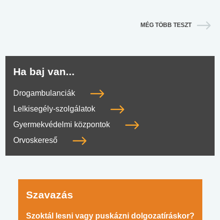
MÉG TÖBB TESZT
Ha baj van...
Drogambulanciák
Lelkisegély-szolgálatok
Gyermekvédelmi központok
Orvoskereső
Szavazás
Szoktál lesni vagy puskázni dolgozatíráskor?