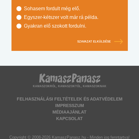
Sohasem fordult még elő.
Egyszer-kétszer volt már rá példa.
Gyakran elő szokott fordulni.
SZAVAZAT ELKÜLDÉSE
KAMASZOKRÓL, KAMASZOKTÓL, KAMASZOKNAK
FELHASZNÁLÁSI FELTÉTELEK ÉS ADATVÉDELEM
IMPRESSZUM
MÉDIAAJÁNLAT
KAPCSOLAT
Copyright © 2008-2026 KamaszPanasz.hu - Minden jog fenntartva!