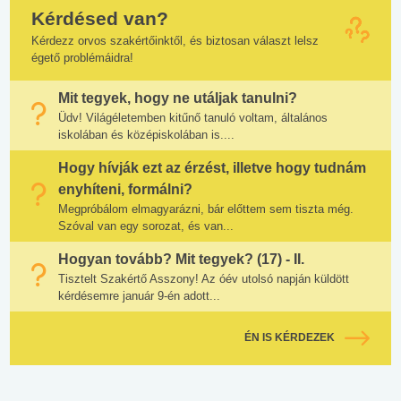
Kérdésed van?
Kérdezz orvos szakértőinktől, és biztosan választ lelsz
égető problémáidra!
Mit tegyek, hogy ne utáljak tanulni?
Üdv! Világéletemben kitűnő tanuló voltam, általános
iskolában és középiskolában is....
Hogy hívják ezt az érzést, illetve hogy tudnám
enyhíteni, formálni?
Megpróbálom elmagyarázni, bár előttem sem tiszta még.
Szóval van egy sorozat, és van...
Hogyan tovább? Mit tegyek? (17) - II.
Tisztelt Szakértő Asszony! Az óév utolsó napján küldött
kérdésemre január 9-én adott...
ÉN IS KÉRDEZEK