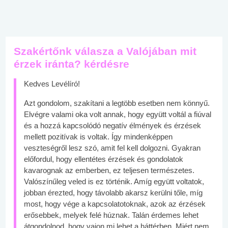
Szakértőnk válasza a Valójában mit
érzek iránta? kérdésre
Kedves Levélíró!
Azt gondolom, szakítani a legtöbb esetben nem könnyű.
Elvégre valami oka volt annak, hogy együtt voltál a fiúval
és a hozzá kapcsolódó negatív élmények és érzések
mellett pozitívak is voltak. Így mindenképpen
veszteségről lesz szó, amit fel kell dolgozni. Gyakran
előfordul, hogy ellentétes érzések és gondolatok
kavarognak az emberben, ez teljesen természetes.
Valószínűleg veled is ez történik. Amíg együtt voltatok,
jobban érezted, hogy távolabb akarsz kerülni tőle, míg
most, hogy vége a kapcsolatotoknak, azok az érzések
erősebbek, melyek felé húznak. Talán érdemes lehet
átgondolnod, hogy vajon mi lehet a háttérben. Miért nem