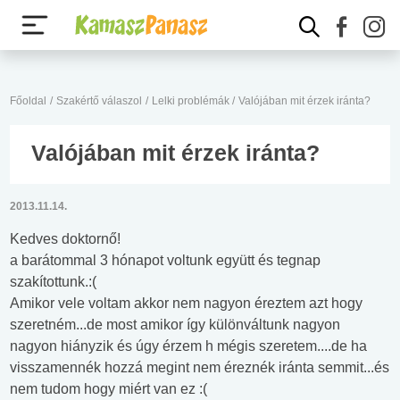
Főoldal
/
Szakértő válaszol
/
Lelki problémák
/
Valójában mit érzek iránta?
Valójában mit érzek iránta?
2013.11.14.
Kedves doktornő!
a barátommal 3 hónapot voltunk együtt és tegnap
szakítottunk.:(
Amikor vele voltam akkor nem nagyon éreztem azt hogy
szeretném...de most amikor így különváltunk nagyon
nagyon hiányzik és úgy érzem h mégis szeretem....de ha
visszamennék hozzá megint nem éreznék iránta semmit...és
nem tudom hogy miért van ez :(