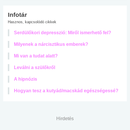
Infotár
Hasznos, kapcsolódó cikkek
Serdülőkori depresszió: Miről ismerhető fel?
Milyenek a nárcisztikus emberek?
Mi van a tudat alatt?
Leválni a szülőkről
A hipnózis
Hogyan tesz a kutyád/macskád egészségessé?
Hirdetés