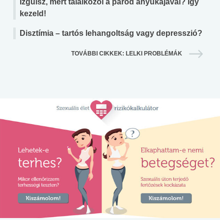
Izgulsz, mert találkozol a párod anyukájával? Így
kezeld!
Disztímia – tartós lehangoltság vagy depresszió?
TOVÁBBI CIKKEK: LELKI PROBLÉMÁK