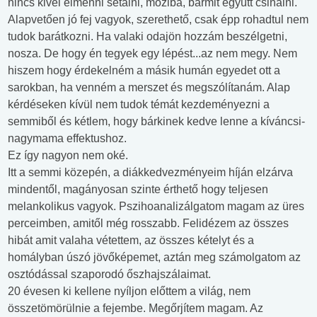
nincs kivel elmenni sétálni, moziba, bármit együtt csinálni.
Alapvetően jó fej vagyok, szerethető, csak épp rohadtul nem
tudok barátkozni. Ha valaki odajön hozzám beszélgetni,
nosza. De hogy én tegyek egy lépést...az nem megy. Nem
hiszem hogy érdekelném a másik humán egyedet ott a
sarokban, ha venném a merszet és megszólítanám. Alap
kérdéseken kívül nem tudok témát kezdeményezni a
semmiből és kétlem, hogy bárkinek kedve lenne a kíváncsi-
nagymama effektushoz.
Ez így nagyon nem oké.
Itt a semmi közepén, a diákkedvezményeim híján elzárva
mindentől, magányosan szinte érthető hogy teljesen
melankolikus vagyok. Pszihoanalizálgatom magam az üres
perceimben, amitől még rosszabb. Felidézem az összes
hibát amit valaha vétettem, az összes kételyt és a
homályban úszó jövőképemet, aztán meg számolgatom az
osztódással szaporodó őszhajszálaimat.
20 évesen ki kellene nyíljon előttem a világ, nem
összetömörülnie a fejembe. Megőrjítem magam. Az