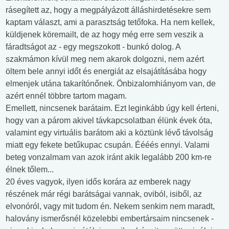
rásegített az, hogy a megpályázott álláshirdetésekre sem
kaptam választ, ami a parasztság tetőfoka. Ha nem kellek,
küldjenek köremailt, de az hogy még erre sem veszik a
fáradtságot az - egy megszokott - bunkó dolog. A
szakmámon kívül meg nem akarok dolgozni, nem azért
öltem bele annyi időt és energiát az elsajátításába hogy
elmenjek utána takarítónőnek. Önbizalomhiányom van, de
azért ennél többre tartom magam.
Emellett, nincsenek barátaim. Ezt leginkább úgy kell érteni,
hogy van a párom akivel távkapcsolatban élünk évek óta,
valamint egy virtuális barátom aki a köztünk lévő távolság
miatt egy fekete betűkupac csupán. Éééés ennyi. Valami
beteg vonzalmam van azok iránt akik legalább 200 km-re
élnek tőlem...
20 éves vagyok, ilyen idős korára az emberek nagy
részének már régi barátságai vannak, oviból, isiből, az
elvonóról, vagy mit tudom én. Nekem senkim nem maradt,
halovány ismerősnél közelebbi embertársaim nincsenek -