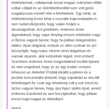
értéktelennek, céltalannak érzed magad, miközben előtte
voltak céljaid és az önértékeléseddel sem volt gond,
magabizosan mentél neki a felvételinek. Úgy tűnik, az
értéktelenség érzés kihat a szociális kapcsolataidra is,
nem tudod elképzelni, hogy valaki örüljön a
társaságodnak. Azt gondolom, érdemes lenne
átgondolnod, hogy vajon tényleg ennyire értéktelen vagy-
e! Biztos vagyok benne, hogy ha jobban belegondolsz,
találsz olyan dolgokat, melyek ez ellen szólnak és azt
bizonyítják, hogy tudsz sikeres lenni dolgokban és
vannak olyanok, akik kedvelnek téged, mint embert!
Szerintem érdemes lenne megpróbálnod tovább lépned
és nem engedned, hogy ez az egy kudarc ennyire
kihasson az életedre! Próbálj inkább a jelenre és a
jövődre koncentrálni ahelyett, hogy sajnálnád az elszállt
lehetőséget! Az csak egy lehetőség volt a sok közül és
biztos vagyok benne, hogy újra fogsz találni olyat, amiért
érdemes küzdened és ami hozzájárulhat, hogy jobban
érezd majd magad az életedben!
Hajrá!