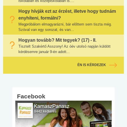
iskolában és középiskolában is....
Hogy hívják ezt az érzést, illetve hogy tudnám
enyhíteni, formálni?
Megpróbálom elmagyarázni, bár előttem sem tiszta még.
Szóval van egy sorozat, és van...
Hogyan tovább? Mit tegyek? (17) - II.
Tisztelt Szakértő Asszony! Az óév utolsó napján küldött
kérdésemre január 9-én adott...
ÉN IS KÉRDEZEK
Facebook