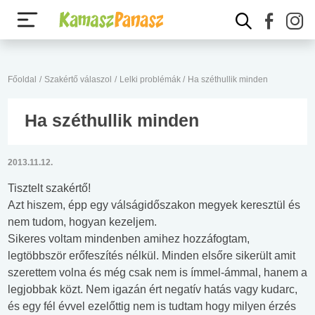
Főoldal
/
Szakértő válaszol
/
Lelki problémák
/
Ha széthullik minden
Ha széthullik minden
2013.11.12.
Tisztelt szakértő!
Azt hiszem, épp egy válságidőszakon megyek keresztül és
nem tudom, hogyan kezeljem.
Sikeres voltam mindenben amihez hozzáfogtam,
legtöbbször erőfeszítés nélkül. Minden elsőre sikerült amit
szerettem volna és még csak nem is ímmel-ámmal, hanem a
legjobbak közt. Nem igazán ért negatív hatás vagy kudarc,
és egy fél évvel ezelőttig nem is tudtam hogy milyen érzés