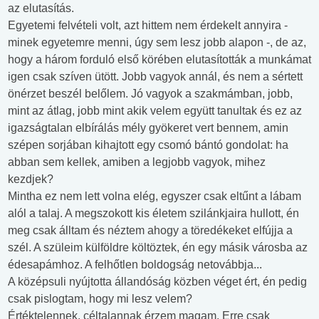
az elutasítás.
Egyetemi felvételi volt, azt hittem nem érdekelt annyira -
minek egyetemre menni, úgy sem lesz jobb alapon -, de az,
hogy a három forduló első körében elutasították a munkámat
igen csak szíven ütött. Jobb vagyok annál, és nem a sértett
önérzet beszél belőlem. Jó vagyok a szakmámban, jobb,
mint az átlag, jobb mint akik velem együtt tanultak és ez az
igazságtalan elbírálás mély gyökeret vert bennem, amin
szépen sorjában kihajtott egy csomó bántó gondolat: ha
abban sem kellek, amiben a legjobb vagyok, mihez
kezdjek?
Mintha ez nem lett volna elég, egyszer csak eltűnt a lábam
alól a talaj. A megszokott kis életem szilánkjaira hullott, én
meg csak álltam és néztem ahogy a töredékeket elfújja a
szél. A szüleim külföldre költöztek, én egy másik városba az
édesapámhoz. A felhőtlen boldogság netovábbja...
A középsuli nyújtotta állandóság közben véget ért, én pedig
csak pislogtam, hogy mi lesz velem?
Értéktelennek, céltalannak érzem magam. Erre csak