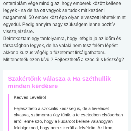
önterápiám vége mindig az, hogy emberek között kellene
legyek - na de ha ott vagyok se tudok mit kezdeni
magammal, 50 ember közt épp olyan elveszett lehetek mint
egyedül. Pedig annyira nagy szükségem lenne pozitív
visszajelzésre.
Beiratkoztam egy tanfolyamra, hogy lefoglalja az időm és
társaságban legyek, de ha valaki nem tesz felém lépést
akkor a kurzus végéig a füzetemet firkálgathatom...
Mit tehetnék ezen kívül? Fejleszthető a szociális készség?
Szakértőnk válasza a Ha széthullik
minden kérdésre
Kedves Levélíró!
Fejleszthető a szociális készség is, de a leveledet
olvasva, számomra úgy tűnik, a te esetedben elsősorban
arról lenne szó, hogy a kudarcot kellene valahogyan
feldolgoznod, hogy nem sikerült a felvételid. Azt írod,