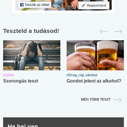
Teszteld a tudásod!
#Lélek
#Drog, cigi, alkohol
Szorongás teszt
Gondot jelent az alkohol?
MÉG TÖBB TESZT
Ha baj van...