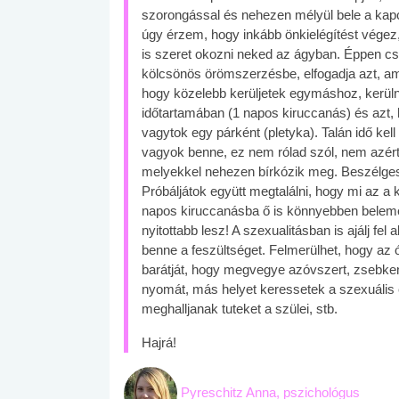
szorongással és nehezen mélyül bele a kapc
úgy érzem, hogy inkább önkielégítést végez
is szeret okozni neked az ágyban. Éppen cs
kölcsönös örömszerzésbe, elfogadja azt, ami 
hogy közelebb kerüljetek egymáshoz, kerülné
időtartamában (1 napos kiruccanás) és azt, ho
vagytok egy párként (pletyka). Talán idő kel
vagyok benne, ez nem rólad szól, nem azért
melyekkel nehezen bírkózik meg. Beszélgess v
Próbáljátok együtt megtalálni, hogy mi az a 
napos kiruccanásba ő is könnyebben belemen
nyitottabb lesz! A szexualitásban is ajálj fe
benne a feszültséget. Felmerülhet, hogy a
barátját, hogy megvegye azóvszert, zsebkend
nyomát, más helyet keressetek a szexuális e
meghalljanak tuteket a szülei, stb.
Hajrá!
 alkohol
#Zöldövezet
#Betegségek
lent az
Mekkora az ökológiai
Elsősegély
Pyreschitz Anna, pszichológus