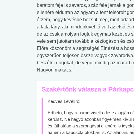
barátom feje is zavaros, száz fele járnak a g
ellenére eldurran az agyam a fent felsorolt g
érzem, hogy kevésbé becsül meg, mert odaa
a fajta lány, aki mindenkivel, ő volt az első 
de az csak amolyan fogtuk egymás kezét és sz
vele sem jutottam tovább a kézfogáson és csóko
Előre köszönöm a segítségét! Elnézést a hossz
egyszerűen teljesen össze vagyok zavarodva
beszélni dogokat, de végül mindig az marad 
Nagyon makacs.
Szakértőnk válasza a Párkapc
Kedves Levélíró!
Érthető, hogy a párod viselkedése alapján n
kerülsz. Ne hagyd azonban figyelmen kívül az
és láthatóan a szorongásai ellenére is igye
hanem a kapcsolatotokban is. Az alapján, ami