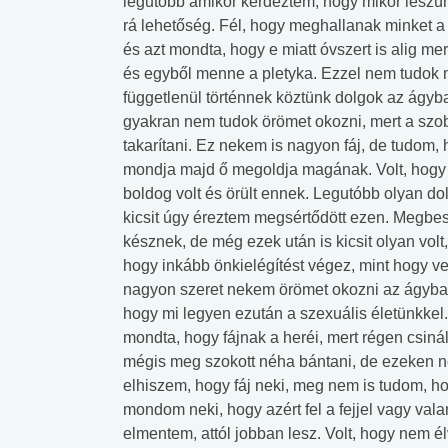
legutóbb amikor kérdeztem, hogy mikor leszünk
rá lehetőség. Fél, hogy meghallanak minket a
és azt mondta, hogy e miatt óvszert is alig me
és egyből menne a pletyka. Ezzel nem tudok mi
függetlenül történnek köztünk dolgok az ágyb
gyakran nem tudok örömet okozni, mert a sz
takarítani. Ez nekem is nagyon fáj, de tudom
mondja majd ő megoldja magának. Volt, hogy k
boldog volt és örült ennek. Legutóbb olyan do
kicsit úgy éreztem megsértődött ezen. Megb
késznek, de még ezek után is kicsit olyan vol
hogy inkább önkielégítést végez, mint hogy v
nagyon szeret nekem örömet okozni az ágyba
hogy mi legyen ezután a szexuális életünkkel.
mondta, hogy fájnak a heréi, mert régen csinál
mégis meg szokott néha bántani, de ezeken 
elhiszem, hogy fáj neki, meg nem is tudom, h
mondom neki, hogy azért fel a fejjel vagy vala
elmentem, attól jobban lesz. Volt, hogy nem é