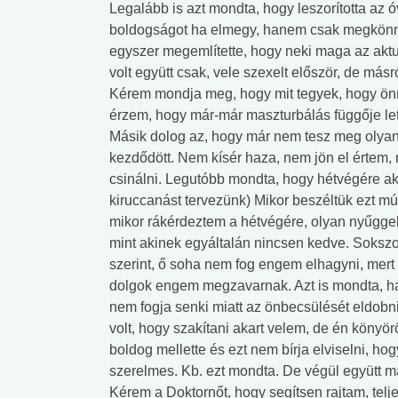
Legalább is azt mondta, hogy leszorította az 
boldogságot ha elmegy, hanem csak megkönny
egyszer megemlítette, hogy neki maga az aktu
volt együtt csak, vele szexelt először, de másr
Kérem mondja meg, hogy mit tegyek, hogy ön
érzem, hogy már-már maszturbálás függője let
Másik dolog az, hogy már nem tesz meg olyan
kezdődött. Nem kísér haza, nem jön el értem
csinálni. Legutóbb mondta, hogy hétvégére a
kiruccanást tervezünk) Mikor beszéltük ezt múl
mikor rákérdeztem a hétvégére, olyan nyűggel
mint akinek egyáltalán nincsen kedve. Sokszo
szerint, ő soha nem fog engem elhagyni, mert
dolgok engem megzavarnak. Azt is mondta, h
nem fogja senki miatt az önbecsülését eldobni
volt, hogy szakítani akart velem, de én könyö
boldog mellette és ezt nem bírja elviselni, ho
szerelmes. Kb. ezt mondta. De végül együtt m
Kérem a Doktornőt, hogy segítsen rajtam, te