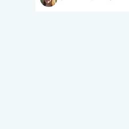
lábnyomod?
tudásteszt