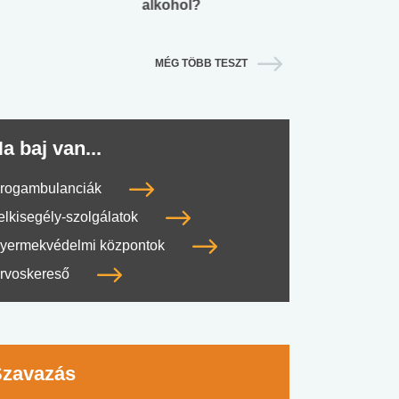
alkohol?
lábnyomod?
MÉG TÖBB TESZT
a baj van...
rogambulanciák
elkisegély-szolgálatok
yermekvédelmi központok
rvoskereső
Szavazás