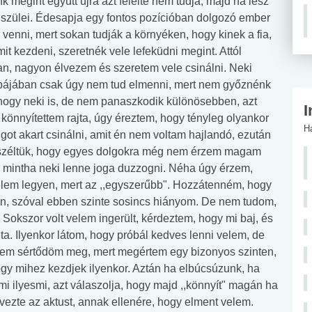
 megint együtt újra azt felelte nem tudja, majd ha lesz
 szülei. Édesapja egy fontos pozícióban dolgozó ember
r venni, mert sokan tudják a környéken, hogy kinek a fia,
t kezdeni, szeretnék vele lefeküdni megint. Attól
an, nagyon élvezem és szeretem vele csinálni. Neki
obájában csak úgy nem tud elmenni, mert nem győznénk
, hogy neki is, de nem panaszkodik különösebben, azt
I
önnyítettem rajta, úgy éreztem, hogy tényleg olyankor
H
lgot akart csinálni, amit én nem voltam hajlandó, ezután
eszéltük, hogy egyes dolgokra még nem érzem magam
t, mintha neki lenne joga duzzogni. Néha úgy érzem,
elem legyen, mert az ,,egyszerűbb". Hozzátenném, hogy
n, szóval ebben szinte sosincs hiányom. De nem tudom,
 Sokszor volt velem ingerült, kérdeztem, hogy mi baj, és
ta. Ilyenkor látom, hogy próbál kedves lenni velem, de
nem sértődöm meg, mert megértem egy bizonyos szinten,
ogy mihez kezdjek ilyenkor. Aztán ha elbúcsúzunk, ha
mi ilyesmi, azt válaszolja, hogy majd ,,könnyít" magán ha
lvezte az aktust, annak ellenére, hogy elment velem.