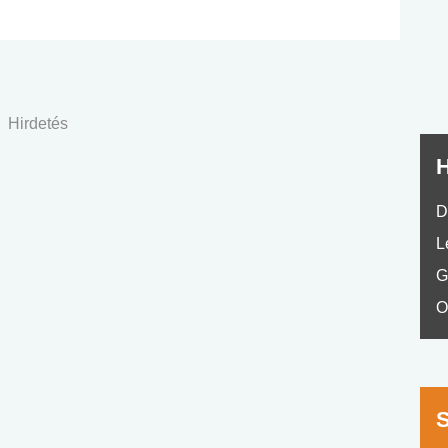
nyelvvizsga teszt -
teszt
No.42
Hirdetés
H
D
L
G
O