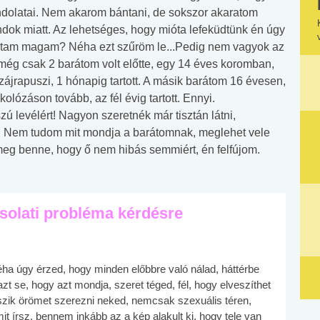
ondolatai. Nem akarom bántani, de sokszor akaratom
ondok miatt. Az lehetséges, hogy mióta lefeküdtünk én úgy
dtam magam? Néha ezt szűröm le...Pedig nem vagyok az
és még csak 2 barátom volt előtte, egy 14 éves koromban,
ájrapuszi, 1 hónapig tartott. A másik barátom 16 évesen,
lózáson tovább, az fél évig tartott. Ennyi.
ú levélért! Nagyon szeretnék már tisztán látni,
. Nem tudom mit mondja a barátomnak, meglehet vele
meg benne, hogy ő nem hibás semmiért, én felfújom.
solati probléma kérdésre
éha úgy érzed, hogy minden előbbre való nálad, háttérbe
t se, hogy azt mondja, szeret téged, fél, hogy elveszíthet
kszik örömet szerezni neked, nemcsak szexuális téren,
t írsz, bennem inkább az a kép alakult ki, hogy tele van