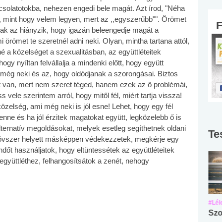
solatotokba, nehezen engedi bele magát. Azt írod, "Néha
, mint hogy velem legyen, mert az ,,egyszerűbb"". Örömet
ak az hiányzik, hogy igazán beleengedje magát a
örömet te szeretnél adni neki. Olyan, mintha tartana attól,
 a közelséget a szexualitásban, az együttléteitek
gy nyíltan felvállalja a mindenki előtt, hogy együtt
l még neki és az, hogy oldódjanak a szorongásai. Biztos
 van, mert nem szeret téged, hanem ezek az ő problémái,
ele szerintem arról, hogy mitől fél, miért tartja vissza!
közelség, ami még neki is jól esne! Lehet, hogy egy fél
ne és ha jól érzitek magatokat együtt, legközelebb ő is
l alternatív megoldásokat, melyek esetleg segíthetnek oldani
Te
z óvszer helyett másképpen védekezzetek, megkérje egy
őt használjatok, hogy eltüntessétek az együttléteitek
gyüttléthez, felhangosítsátok a zenét, nehogy
#Suli, munka
#Suli, munka
#Lél
Angol középfokú
Internet-függőség
Szo