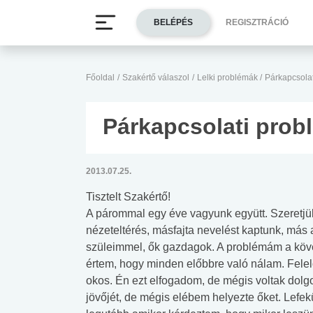
BELÉPÉS
REGISZTRÁCIÓ
Főoldal
/
Szakértő válaszol
/
Lelki problémák
/
Párkapcsola
Párkapcsolati prob
2013.07.25.
Tisztelt Szakértő!
A párommal egy éve vagyunk együtt. Szeretjü
nézeteltérés, másfajta nevelést kaptunk, más
szüleimmel, ők gazdagok. A problémám a követ
értem, hogy minden előbbre való nálam. Felel
okos. Én ezt elfogadom, de mégis voltak dolg
jövőjét, de mégis elébem helyezte őket. Lefek