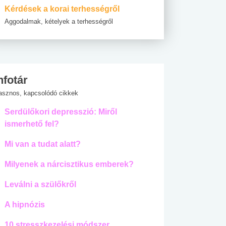
Kérdések a korai terhességről
Aggodalmak, kételyek a terhességről
nfotár
asznos, kapcsolódó cikkek
Serdülőkori depresszió: Miről
ismerhető fel?
Mi van a tudat alatt?
Milyenek a nárcisztikus emberek?
Leválni a szülőkről
A hipnózis
10 stresszkezelési módszer