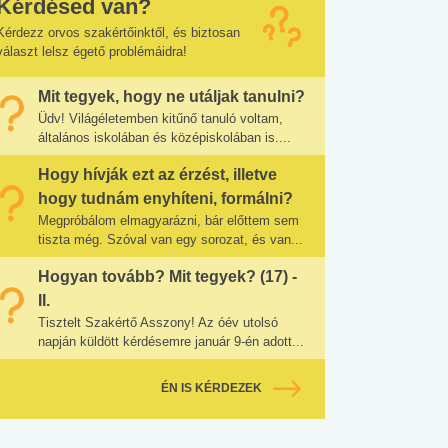
Kérdésed van?
Kérdezz orvos szakértőinktől, és biztosan
választ lelsz égető problémáidra!
Mit tegyek, hogy ne utáljak tanulni?
Üdv! Világéletemben kitűnő tanuló voltam,
általános iskolában és középiskolában is....
Hogy hívják ezt az érzést, illetve
hogy tudnám enyhíteni, formálni?
Megpróbálom elmagyarázni, bár előttem sem
tiszta még. Szóval van egy sorozat, és van...
Hogyan tovább? Mit tegyek? (17) -
II.
Tisztelt Szakértő Asszony! Az óév utolsó
napján küldött kérdésemre január 9-én adott...
ÉN IS KÉRDEZEK