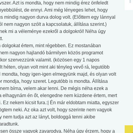
óvszer. Azt is mondta, hogy nem mindig érez önfeledt
ebbülést, de ennyi. Ami még lényeges lehet, hogy
s mindig nagyon durva dolog volt. (Előttem egy lánnyal
ól nem nagyon szólt a kapcsolatuk, állítása szerint.)
nek mi a véleménye ezekről a dolgokról! Néha úgy
t.
 dolgokat értem, mint régebben. Ez mostanában
, nem nagyon hajlandó bármilyen közös programot
kkor szervezzünk valamit. (közösen egy 1 napos
t héten, olyan volt mint aki tényleg vevő rá, legutóbb
 mondta, hogy igen-igen elmegyünk majd, és olyan volt
r mondja, hogy szeret. Legutóbb is mondta. Állítása
 nem bírna, velem akar lenni. De mégis néha ezek a
a elhagynám én őt, elengedne nem küzdene értem, mert
. Ez nekem kicsit fura.:| Én már eldobtam miatta, egyszer
rögtem neki. Az oka azt volt, hogy szerinte nem vagyok
gy nem tudja azt az lányt, boldoggá tenni akibe
aradtunk.
ljesen össze vagyok zavarodva. Néha úgy érzem, hogy a