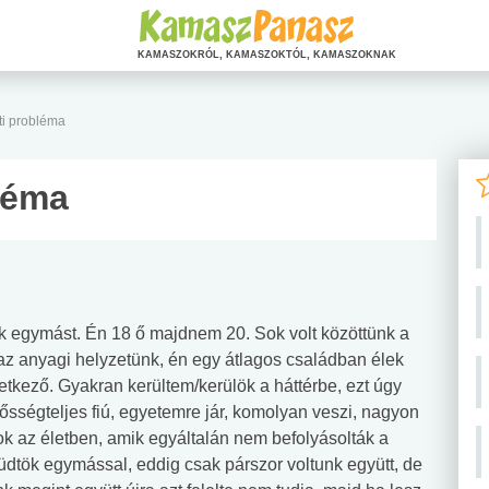
KAMASZOKRÓL, KAMASZOKTÓL, KAMASZOKNAK
ti probléma
léma
k egymást. Én 18 ő majdnem 20. Sok volt közöttünk a
 az anyagi helyzetünk, én egy átlagos családban élek
kező. Gyakran kerültem/kerülök a háttérbe, ezt úgy
ősségteljes fiú, egyetemre jár, komolyan veszi, nagyon
ok az életben, amik egyáltalán nem befolyásolták a
üdtök egymással, eddig csak párszor voltunk együtt, de