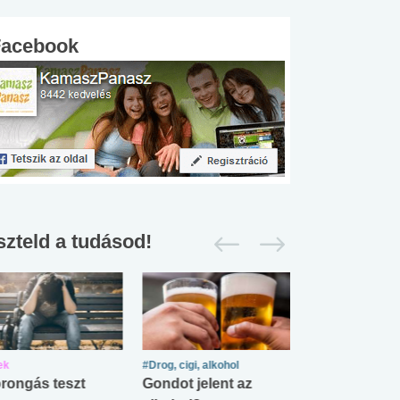
Facebook
szteld a tudásod!
ek
#Drog, cigi, alkohol
#Zöldövezet
rongás teszt
Gondot jelent az
Mekkora az ö