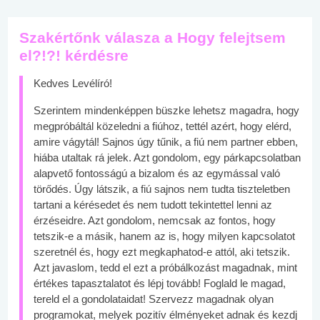
Szakértőnk válasza a Hogy felejtsem
el?!?! kérdésre
Kedves Levélíró!
Szerintem mindenképpen büszke lehetsz magadra, hogy
megpróbáltál közeledni a fiúhoz, tettél azért, hogy elérd,
amire vágytál! Sajnos úgy tűnik, a fiú nem partner ebben,
hiába utaltak rá jelek. Azt gondolom, egy párkapcsolatban
alapvető fontosságú a bizalom és az egymással való
törődés. Úgy látszik, a fiú sajnos nem tudta tiszteletben
tartani a kérésedet és nem tudott tekintettel lenni az
érzéseidre. Azt gondolom, nemcsak az fontos, hogy
tetszik-e a másik, hanem az is, hogy milyen kapcsolatot
szeretnél és, hogy ezt megkaphatod-e attól, aki tetszik.
Azt javaslom, tedd el ezt a próbálkozást magadnak, mint
értékes tapasztalatot és lépj tovább! Foglald le magad,
tereld el a gondolataidat! Szervezz magadnak olyan
programokat, melyek pozitív élményeket adnak és kezdj