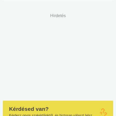
Hirdetés
Kérdésed van?
Kérdezz orvos szakértőinktől, és biztosan választ lelsz