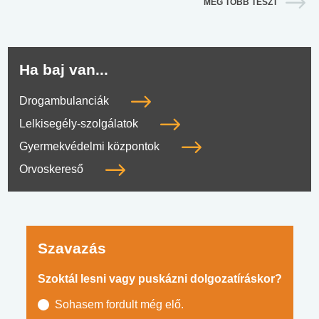
MÉG TÖBB TESZT
Ha baj van...
Drogambulanciák
Lelkisegély-szolgálatok
Gyermekvédelmi központok
Orvoskereső
Szavazás
Szoktál lesni vagy puskázni dolgozatíráskor?
Sohasem fordult még elő.