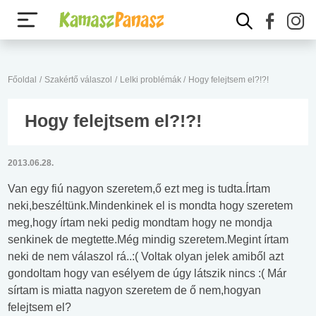
Főoldal
/
Szakértő válaszol
/
Lelki problémák
/
Hogy felejtsem el?!?!
Hogy felejtsem el?!?!
2013.06.28.
Van egy fiú nagyon szeretem,ő ezt meg is tudta.Írtam
neki,beszéltünk.Mindenkinek el is mondta hogy szeretem
meg,hogy írtam neki pedig mondtam hogy ne mondja
senkinek de megtette.Még mindig szeretem.Megint írtam
neki de nem válaszol rá..:( Voltak olyan jelek amiből azt
gondoltam hogy van esélyem de úgy látszik nincs :( Már
sírtam is miatta nagyon szeretem de ő nem,hogyan
felejtsem el?