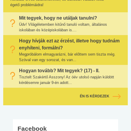
égető problémáidra!
Mit tegyek, hogy ne utáljak tanulni?
Üdv! Világéletemben kitűnő tanuló voltam, általános
iskolában és középiskolában is....
Hogy hívják ezt az érzést, illetve hogy tudnám
enyhíteni, formálni?
Megpróbálom elmagyarázni, bár előttem sem tiszta még.
Szóval van egy sorozat, és van...
Hogyan tovább? Mit tegyek? (17) - II.
Tisztelt Szakértő Asszony! Az óév utolsó napján küldött
kérdésemre január 9-én adott...
ÉN IS KÉRDEZEK
Facebook