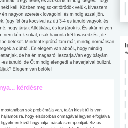
vannak itt egy hétre, és azokra is mindig ideges. Hogy
 neki kell. Közben meg sokat törődök velük, kiveszem
y én nagyon szeretek lovagolni, és mindig azzal jön,
(egy fél óra kocsival az út) 3-4 es tanuló vagyok, és
, hogy járjak Atlétikára, és így járok is. És akár milyen
én nem kérek sokat, csak havonta két lovasedzést, de
nbe beleköt. Mindent kipróbáltam már, mindig normálisan
I
megek a dühtől. És elegem van abból., hogy mindig
H
pattanjak, de ha én magasról leszarja.Van egy bátyám,
4 -es tanuló, de Őt mindig elengedi a haverjaival bulizni,
ináljak? Elegem van belőle!
nya... kérdésre
 mostanában sok problémája van, talán kicsit túl is van
r hajlamos rá, hogy elsősorban önmagával legyen elfoglalva
y figyelmen kívül hagyhatja mások szempontjait. Biztos