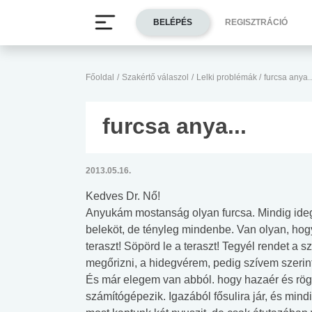
BELÉPÉS
REGISZTRÁCIÓ
Főoldal
/
Szakértő válaszol
/
Lelki problémák
/
furcsa anya..
furcsa anya...
2013.05.16.
Kedves Dr. Nő!
Anyukám mostanság olyan furcsa. Mindig ide
beleköt, de tényleg mindenbe. Van olyan, hog
teraszt! Söpörd le a teraszt! Tegyél rendet 
megőrizni, a hidegvérem, pedig szívem szerin
És már elegem van abból. hogy hazaér és rögt
számítógépezik. Igazából fősulira jár, és mi