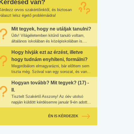
Kérdésed van?
Kérdezz orvos szakértőinktől, és biztosan
választ lelsz égető problémáidra!
Mit tegyek, hogy ne utáljak tanulni?
Üdv! Világéletemben kitűnő tanuló voltam,
általános iskolában és középiskolában is....
Hogy hívják ezt az érzést, illetve
hogy tudnám enyhíteni, formálni?
Megpróbálom elmagyarázni, bár előttem sem
tiszta még. Szóval van egy sorozat, és van...
Hogyan tovább? Mit tegyek? (17) -
II.
Tisztelt Szakértő Asszony! Az óév utolsó
napján küldött kérdésemre január 9-én adott...
ÉN IS KÉRDEZEK