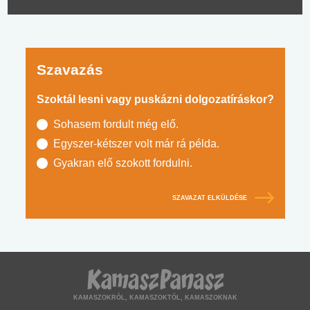
Szavazás
Szoktál lesni vagy puskázni dolgozatíráskor?
Sohasem fordult még elő.
Egyszer-kétszer volt már rá példa.
Gyakran elő szokott fordulni.
SZAVAZAT ELKÜLDÉSE
KAMASZOKRÓL, KAMASZOKTÓL, KAMASZOKNAK