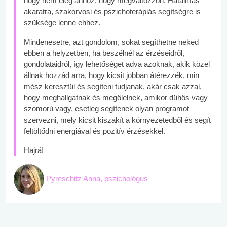
hogy nem elég ahhoz, hogy megváltozzon. Hatalmas
akaratra, szakorvosi és pszichoterápiás segítségre is
szüksége lenne ehhez.
Mindenesetre, azt gondolom, sokat segíthetne neked
ebben a helyzetben, ha beszélnél az érzéseidről,
gondolataidról, így lehetőséget adva azoknak, akik közel
állnak hozzád arra, hogy kicsit jobban átérezzék, min
mész keresztül és segíteni tudjanak, akár csak azzal,
hogy meghallgatnak és megölelnek, amikor dühös vagy
szomorú vagy, esetleg segítenek olyan programot
szervezni, mely kicsit kiszakít a környezetedből és segít
feltöltődni energiával és pozitív érzésekkel.
Hajrá!
Pyreschitz Anna, pszichológus