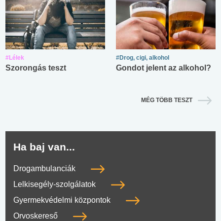
#Lélek
#Drog, cigi, alkohol
Szorongás teszt
Gondot jelent az alkohol?
MÉG TÖBB TESZT
Ha baj van...
Drogambulanciák
Lelkisegély-szolgálatok
Gyermekvédelmi központok
Orvoskereső