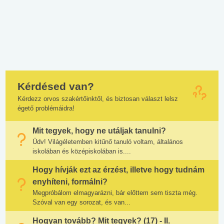
Kérdésed van?
Kérdezz orvos szakértőinktől, és biztosan választ lelsz
égető problémáidra!
Mit tegyek, hogy ne utáljak tanulni?
Üdv! Világéletemben kitűnő tanuló voltam, általános
iskolában és középiskolában is....
Hogy hívják ezt az érzést, illetve hogy tudnám
enyhíteni, formálni?
Megpróbálom elmagyarázni, bár előttem sem tiszta még.
Szóval van egy sorozat, és van...
Hogyan tovább? Mit tegyek? (17) - II.