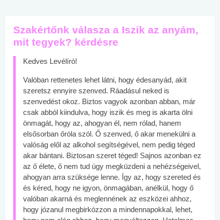
Szakértőnk válasza a Iszik az anyám,
mit tegyek? kérdésre
Kedves Levélíró!
Valóban rettenetes lehet látni, hogy édesanyád, akit
szeretsz ennyire szenved. Ráadásul neked is
szenvedést okoz. Biztos vagyok azonban abban, már
csak abból kiindulva, hogy iszik és meg is akarta ölni
önmagát, hogy az, ahogyan él, nem rólad, hanem
elsősorban őróla szól. Ő szenved, ő akar menekülni a
valóság elől az alkohol segítségével, nem pedig téged
akar bántani. Biztosan szeret téged! Sajnos azonban ez
az ő élete, ő nem tud úgy megküzdeni a nehézségeivel,
ahogyan arra szüksége lenne. Így az, hogy szereted és
és kéred, hogy ne igyon, önmagában, anélkül, hogy ő
valóban akarná és meglennének az eszközei ahhoz,
hogy józanul megbirkózzon a mindennapokkal, lehet,