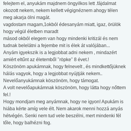
felejtem el, anyukám majdnem öngyilkos lett .fájdalmat
okozott nekem, nekem kellett végignéznem ahogy télen
meg akarja ölni magát.
vagdostam magam,1okból édesanyám miatt, igaz, örülök
hogy végül életben maradt
másod okból elegem van hogy mindenki kritizál és nem
tudnak belelátni a fejembe mit is élek át valójában...
Anyám igyekszik is a legjobbat adni nekem , mindazért
amiért eltűnt az életemből "röpke" 8 évet.!
Köszönöm apukámnak, hogy felnevelt , és mindkettőjüknek
hálás vagyok, hogy a legjobbat nyújtják nekem..
Nevelőanyukámnak köszönöm, hogy támogat.
A volt nevelőapukámnak köszönöm, hogy látta hogy nőttem
fel.!
Hogy mondjam meg anyámnak, hogy ne igyon! Apukám is
hiába kérte amíg vele élt. Nem akarok menni hozzá anyás
hétvégén. Senki nem tud vele beszélni, mert mindenki fél
tőle, hogy balhézni fog.