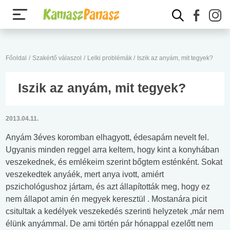
Főoldal
/
Szakértő válaszol
/
Lelki problémák
/
Iszik az anyám, mit tegyek?
Iszik az anyám, mit tegyek?
2013.04.11.
Anyám 3éves koromban elhagyott, édesapám nevelt fel.
Ugyanis minden reggel arra keltem, hogy kint a konyhában
veszekednek, és emlékeim szerint bőgtem esténként. Sokat
veszekedtek anyáék, mert anya ivott, amiért
pszichológushoz jártam, és azt állapították meg, hogy ez
nem állapot amin én megyek keresztül . Mostanára picit
csitultak a kedélyek veszekedés szerinti helyzetek ,már nem
élünk anyámmal. De ami történ pár hónappal ezelőtt nem