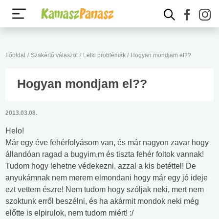
Főoldal
/
Szakértő válaszol
/
Lelki problémák
/
Hogyan mondjam el??
Hogyan mondjam el??
2013.03.08.
Helo!
Már egy éve fehérfolyásom van, és már nagyon zavar hogy
állandóan ragad a bugyim,m és tiszta fehér foltok vannak!
Tudom hogy lehetne védekezni, azzal a kis betéttel! De
anyukámnak nem merem elmondani hogy már egy jó ideje
ezt vettem észre! Nem tudom hogy szóljak neki, mert nem
szoktunk erről beszélni, és ha akármit mondok neki még
előtte is elpirulok, nem tudom miért! :/