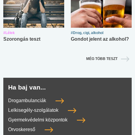
#Lélek
#Drog, cigi, alkohol
Szorongás teszt
Gondot jelent az alkohol?
MÉG TÖBB TESZT
Ha baj van...
Drogambulanciák
Lelkisegély-szolgálatok
Gyermekvédelmi központok
Orvoskereső