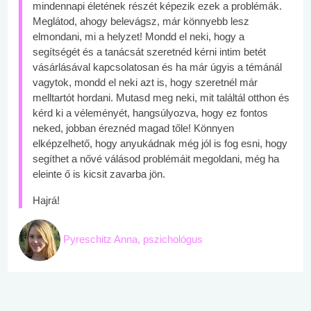
mindennapi életének részét képezik ezek a problémák.
Meglátod, ahogy belevágsz, már könnyebb lesz
elmondani, mi a helyzet! Mondd el neki, hogy a
segítségét és a tanácsát szeretnéd kérni intim betét
vásárlásával kapcsolatosan és ha már úgyis a témánál
vagytok, mondd el neki azt is, hogy szeretnél már
melltartót hordani. Mutasd meg neki, mit találtál otthon és
kérd ki a véleményét, hangsúlyozva, hogy ez fontos
neked, jobban éreznéd magad tőle! Könnyen
elképzelhető, hogy anyukádnak még jól is fog esni, hogy
segíthet a nővé válásod problémáit megoldani, még ha
eleinte ő is kicsit zavarba jön.
Hajrá!
Pyreschitz Anna, pszichológus