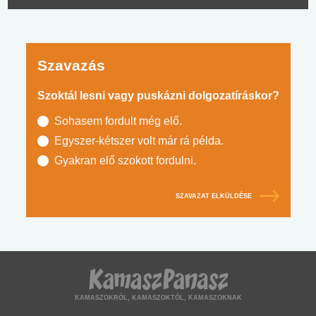
Szavazás
Szoktál lesni vagy puskázni dolgozatíráskor?
Sohasem fordult még elő.
Egyszer-kétszer volt már rá példa.
Gyakran elő szokott fordulni.
SZAVAZAT ELKÜLDÉSE
KAMASZOKRÓL, KAMASZOKTÓL, KAMASZOKNAK