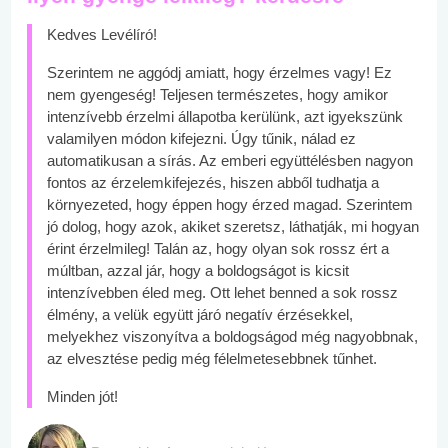
Kedves Levélíró!
Szerintem ne aggódj amiatt, hogy érzelmes vagy! Ez
nem gyengeség! Teljesen természetes, hogy amikor
intenzívebb érzelmi állapotba kerülünk, azt igyekszünk
valamilyen módon kifejezni. Úgy tűnik, nálad ez
automatikusan a sírás. Az emberi együttélésben nagyon
fontos az érzelemkifejezés, hiszen abből tudhatja a
környezeted, hogy éppen hogy érzed magad. Szerintem
jó dolog, hogy azok, akiket szeretsz, láthatják, mi hogyan
érint érzelmileg! Talán az, hogy olyan sok rossz ért a
múltban, azzal jár, hogy a boldogságot is kicsit
intenzívebben éled meg. Ott lehet benned a sok rossz
élmény, a velük együtt járó negatív érzésekkel,
melyekhez viszonyítva a boldogságod még nagyobbnak,
az elvesztése pedig még félelmetesebbnek tűnhet.
Minden jót!