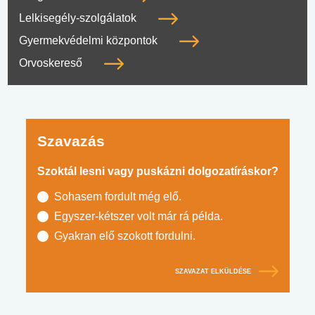
Lelkisegély-szolgálatok
Gyermekvédelmi központok
Orvoskereső
Szavazás
Szoktál lesni vagy puskázni dolgozatíráskor?
Sohasem fordult még elő.
Egyszer-kétszer volt már rá példa.
Gyakran elő szokott fordulni.
SZAVAZAT ELKÜLDÉSE