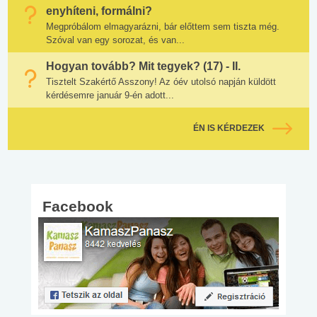
enyhíteni, formálni?
Megpróbálom elmagyarázni, bár előttem sem tiszta még.
Szóval van egy sorozat, és van...
Hogyan tovább? Mit tegyek? (17) - II.
Tisztelt Szakértő Asszony! Az óév utolsó napján küldött
kérdésemre január 9-én adott...
ÉN IS KÉRDEZEK
Facebook