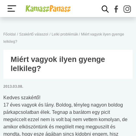
Főoldal
/
Szakértő válaszol
/
Lelki problémák
/
Miért vagyok ilyen gyenge
lelkileg?
Miért vagyok ilyen gyenge
lelkileg?
2013.03.08.
Kedves szakértő!
17 éves vagyok és lány. Boldog, tényleg nagyon boldog
párkapcsolatban élek. Tegnap a barátom egy picit
megviccelt ezzel nem is volt baj nem vettem komolyan, de
amikor elköszöntünk és megölelt meg megpuszilt és
mondta, hogy esze ágában sincs kidobni engem, hisz