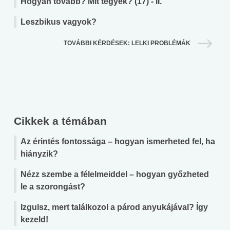
Hogyan tovább? Mit tegyek? (17) - II.
Leszbikus vagyok?
TOVÁBBI KÉRDÉSEK: LELKI PROBLÉMÁK
Cikkek a témában
Az érintés fontossága – hogyan ismerheted fel, ha
hiányzik?
Nézz szembe a félelmeiddel – hogyan győzheted
le a szorongást?
Izgulsz, mert találkozol a párod anyukájával? Így
kezeld!