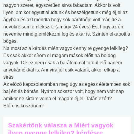
nagyon szeret, egyszerűen sírva fakadtam. Akkor is volt
ilyen, amikor együtt aludtunk és beszélgettünk még éjjel az
ágyban és azt mondta hogy sok barátnője volt már, de a
nevükre sem emlékszik. (amúgy 24 éves) És, hogy az én
nevemre mindig emlékezni fog és akar is. Szintén elkapott a
bőgés.
Na most az a kérdés miért vagyok ennyire gyenge lelkileg?
És csak akkor sírom el magam mások előtt ha boldog
vagyok. De ez nem csak a barátommal fordul elő hanem
anyukámékkal is. Annyira jól esik valami, akkor elkap a
sírás.
Az előző kapcsolatomban meg úgy az egész életemben sok
baj ért és bántás. Nyáron sokszor volt, hogy nem volt nap
amikor ne sírtam volna el magam éjjel. Talán ezért?
Előre is köszönöm!
Szakértőnk válasza a Miért vagyok
ilyen gyenge lelkileg? kérdésre