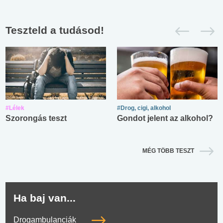
Teszteld a tudásod!
#Lélek
#Drog, cigi, alkohol
Szorongás teszt
Gondot jelent az alkohol?
MÉG TÖBB TESZT
Ha baj van...
Drogambulanciák