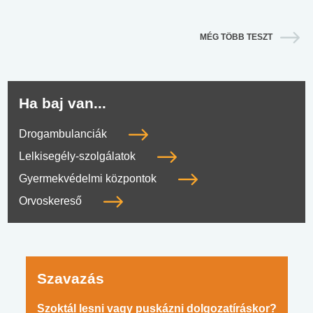
MÉG TÖBB TESZT
Ha baj van...
Drogambulanciák
Lelkisegély-szolgálatok
Gyermekvédelmi központok
Orvoskereső
Szavazás
Szoktál lesni vagy puskázni dolgozatíráskor?