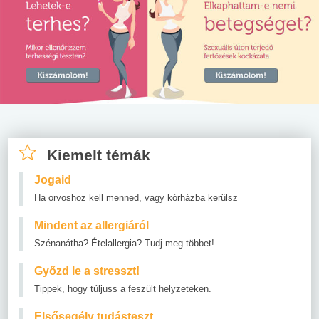
Kiemelt témák
Jogaid
Ha orvoshoz kell menned, vagy kórházba kerülsz
Mindent az allergiáról
Szénanátha? Ételallergia? Tudj meg többet!
Győzd le a stresszt!
Tippek, hogy túljuss a feszült helyzeteken.
Elsősegély tudásteszt