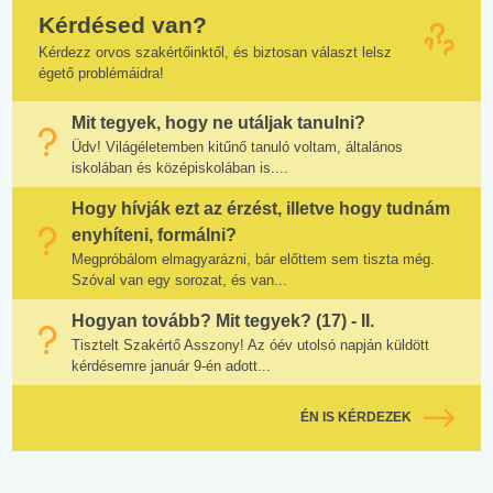
Kérdésed van?
Kérdezz orvos szakértőinktől, és biztosan választ lelsz
égető problémáidra!
Mit tegyek, hogy ne utáljak tanulni?
Üdv! Világéletemben kitűnő tanuló voltam, általános
iskolában és középiskolában is....
Hogy hívják ezt az érzést, illetve hogy tudnám
enyhíteni, formálni?
Megpróbálom elmagyarázni, bár előttem sem tiszta még.
Szóval van egy sorozat, és van...
Hogyan tovább? Mit tegyek? (17) - II.
Tisztelt Szakértő Asszony! Az óév utolsó napján küldött
kérdésemre január 9-én adott...
ÉN IS KÉRDEZEK