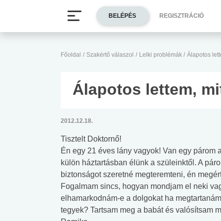
BELÉPÉS
REGISZTRÁCIÓ
Főoldal
/
Szakértő válaszol
/
Lelki problémák
/
Álapotos let
Álapotos lettem, mi
2012.12.18.
Tisztelt Doktornő!
Én egy 21 éves lány vagyok! Van egy párom ak
külön háztartásban élünk a szüleinktől. A pá
biztonságot szeretné megteremteni, én megért
Fogalmam sincs, hogyan mondjam el neki vagy
elhamarkodnám-e a dolgokat ha megtartanám?
tegyek? Tartsam meg a babát és valósítsam m