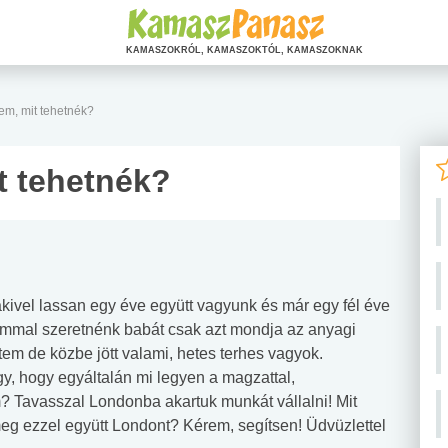
KAMASZOKRÓL, KAMASZOKTÓL, KAMASZOKNAK
tem, mit tehetnék?
t tehetnék?
ivel lassan egy éve együtt vagyunk és már egy fél éve
rommal szeretnénk babát csak azt mondja az anyagi
em de közbe jött valami, hetes terhes vagyok.
, hogy egyáltalán mi legyen a magzattal,
 Tavasszal Londonba akartuk munkát vállalni! Mit
eg ezzel együtt Londont? Kérem, segítsen! Üdvüzlettel