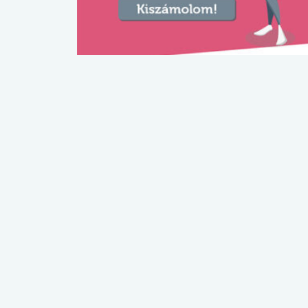
lábnyomod?
tudásteszt