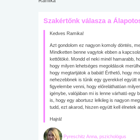
Ramika
Szakértőnk válasza a Álapotos
Kedves Ramika!
Azt gondolom ez nagyon komoly döntés, mel
Mindketten benne vagytok ebben a kapcsolat
kettőtöké. Mondd el neki minél hamarabb, hog
hogy milyen lehetséges megoldások merülhe
hogy megtartjátok a babát! Érthető, hogy m
nehezebbnek is tűnik egy gyerekkel együtt me
figyelembe venni, hogy előreláthatóan milye
igénybe, valójában mi is lenne várható egy 
is, hogy egy abortusz lelkileg is nagyon me
tudd, ezt akarod, hiszen együtt kell élnetek
Hajrá!
Pyreschitz Anna, pszichológus