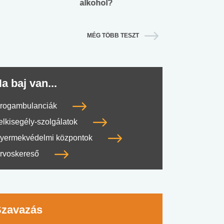
alkohol?
lábnyomod?
MÉG TÖBB TESZT
a baj van...
rogambulanciák
elkisegély-szolgálatok
yermekvédelmi központok
rvoskereső
Szavazás