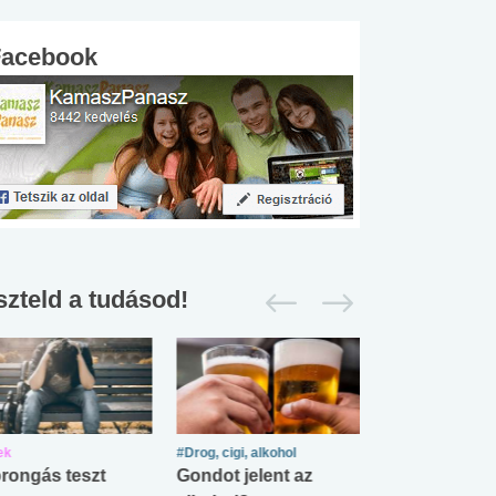
Facebook
szteld a tudásod!
ek
#Drog, cigi, alkohol
#Zöldövezet
rongás teszt
Gondot jelent az
Mekkora az ö