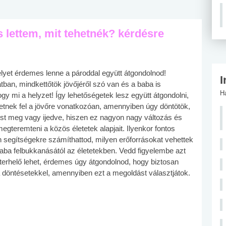
 lettem, mit tehetnék? kérdésre
yet érdemes lenne a pároddal együtt átgondolnod!
I
ban, mindkettőtök jövőjéről szó van és a baba is
H
y mi a helyzet! Így lehetőségetek lesz együtt átgondolni,
tnek fel a jövőre vonatkozóan, amennyiben úgy döntötök,
ost meg vagy ijedve, hiszen ez nagyon nagy változás és
gteremteni a közös életetek alapjait. Ilyenkor fontos
n segítségekre számíthattod, milyen erőforrásokat vehettek
baba felbukkanásától az életetekben. Vedd figyelembe azt
gterhelő lehet, érdemes úgy átgondolnod, hogy biztosan
 a döntésetekkel, amennyiben ezt a megoldást választjátok.