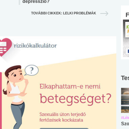
depresszió?
TOVÁBBI CIKKEK: LELKI PROBLÉMÁK
Te
#Suli, munka
#Suli, munka
#Lél
Angol középfokú
Internet-függőség
Szo