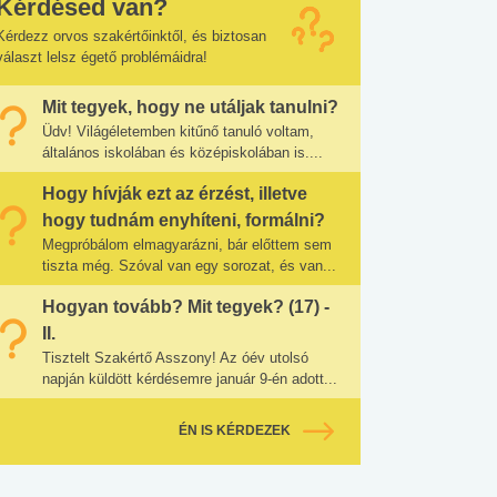
Kérdésed van?
Kérdezz orvos szakértőinktől, és biztosan
választ lelsz égető problémáidra!
Mit tegyek, hogy ne utáljak tanulni?
Üdv! Világéletemben kitűnő tanuló voltam,
általános iskolában és középiskolában is....
Hogy hívják ezt az érzést, illetve
hogy tudnám enyhíteni, formálni?
Megpróbálom elmagyarázni, bár előttem sem
tiszta még. Szóval van egy sorozat, és van...
Hogyan tovább? Mit tegyek? (17) -
II.
Tisztelt Szakértő Asszony! Az óév utolsó
napján küldött kérdésemre január 9-én adott...
ÉN IS KÉRDEZEK