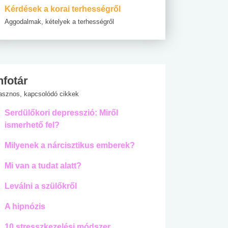
Kérdések a korai terhességről
Aggodalmak, kételyek a terhességről
nfotár
asznos, kapcsolódó cikkek
Serdülőkori depresszió: Miről
ismerhető fel?
Milyenek a nárcisztikus emberek?
Mi van a tudat alatt?
Leválni a szülőkről
A hipnózis
10 stresszkezelési módszer