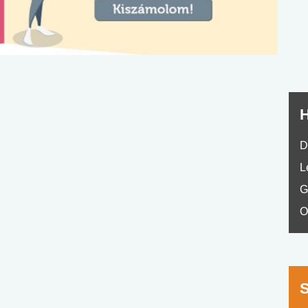
nyelvvizsga teszt -
teszt
No.42
H
D
L
G
O