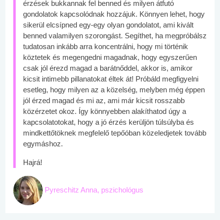
érzések bukkannak fel benned és milyen átfutó
gondolatok kapcsolódnak hozzájuk. Könnyen lehet, hogy
sikerül elcsípned egy-egy olyan gondolatot, ami kivált
benned valamilyen szorongást. Segíthet, ha megpróbálsz
tudatosan inkább arra koncentrálni, hogy mi történik
köztetek és megengedni magadnak, hogy egyszerűen
csak jól érezd magad a barátnőddel, akkor is, amikor
kicsit intimebb pillanatokat éltek át! Próbáld megfigyelni
esetleg, hogy milyen az a közelség, melyben még éppen
jól érzed magad és mi az, ami már kicsit rosszabb
közérzetet okoz. Így könnyebben alakíthatod úgy a
kapcsolatotokat, hogy a jó érzés kerüljön túlsúlyba és
mindkettőtöknek megfelelő tepőóban közeledjetek tovább
egymáshoz.
Hajrá!
Pyreschitz Anna, pszichológus