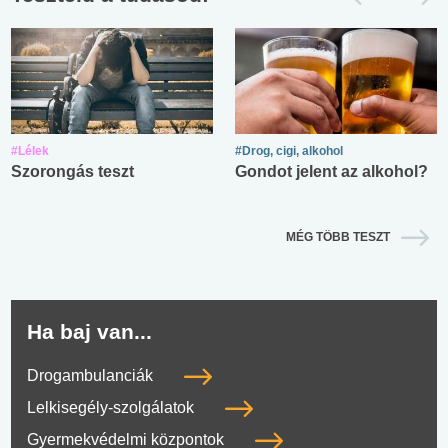
#Lélek
#Drog, cigi, alkohol
Szorongás teszt
Gondot jelent az alkohol?
MÉG TÖBB TESZT
Ha baj van...
Drogambulanciák
Lelkisegély-szolgálatok
Gyermekvédelmi központok