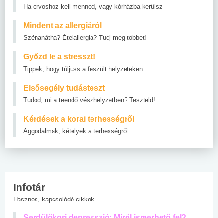
Ha orvoshoz kell menned, vagy kórházba kerülsz
Mindent az allergiáról
Szénanátha? Ételallergia? Tudj meg többet!
Győzd le a stresszt!
Tippek, hogy túljuss a feszült helyzeteken.
Elsősegély tudásteszt
Tudod, mi a teendő vészhelyzetben? Teszteld!
Kérdések a korai terhességről
Aggodalmak, kételyek a terhességről
Infotár
Hasznos, kapcsolódó cikkek
Serdülőkori depresszió: Miről ismerhető fel?