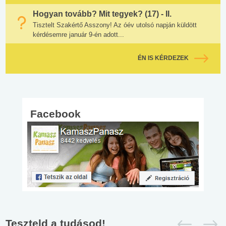
Hogyan tovább? Mit tegyek? (17) - II.
Tisztelt Szakértő Asszony! Az óév utolsó napján küldött
kérdésemre január 9-én adott...
ÉN IS KÉRDEZEK
Facebook
Teszteld a tudásod!