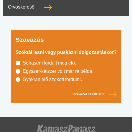
Orvoskereső
Szavazás
Szoktál lesni vagy puskázni dolgozatíráskor?
Sohasem fordult még elő.
Egyszer-kétszer volt már rá példa.
Gyakran elő szokott fordulni.
SZAVAZAT ELKÜLDÉSE