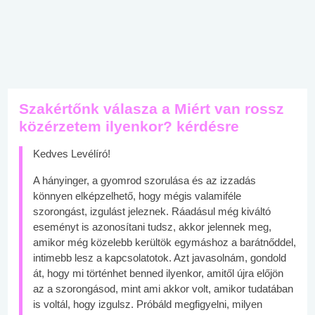
Szakértőnk válasza a Miért van rossz
közérzetem ilyenkor? kérdésre
Kedves Levélíró!
A hányinger, a gyomrod szorulása és az izzadás
könnyen elképzelhető, hogy mégis valamiféle
szorongást, izgulást jeleznek. Ráadásul még kiváltó
eseményt is azonosítani tudsz, akkor jelennek meg,
amikor még közelebb kerültök egymáshoz a barátnőddel,
intimebb lesz a kapcsolatotok. Azt javasolnám, gondold
át, hogy mi történhet benned ilyenkor, amitől újra előjön
az a szorongásod, mint ami akkor volt, amikor tudatában
is voltál, hogy izgulsz. Próbáld megfigyelni, milyen