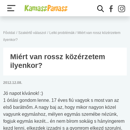
Főoldal
/
Szakértő válaszol
/
Lelki problémák
/
Miért van rossz közérzetem
ilyenkor?
Miért van rossz közérzetem
ilyenkor?
2012.12.08.
Jó napot kívánok! :)
1 óriási gondom lenne. 17 éves fiú vagyok s most van az
első barátnőm. A nagy baj az, hogy mikor nagyon közel
vagyunk egymáshoz, mélyen egymás szemébe nézünk,
fogjuk egymás kezét... én nem bírom sokáig s hányingerem
kezd lenni, elkezdek izzadni s a gyomrom elkezd szorulni.