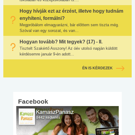
Hogy hívják ezt az érzést, illetve hogy tudnám
enyhíteni, formálni?
Megpróbálom elmagyarázni, bár előttem sem tiszta még.
Szóval van egy sorozat, és van...
Hogyan tovább? Mit tegyek? (17) - II.
Tisztelt Szakértő Asszony! Az óév utolsó napján küldött
kérdésemre január 9-én adott...
ÉN IS KÉRDEZEK
Facebook