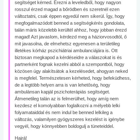
segítséget kérned. Érezni a leveledből, hogy nagyon
rosszul érzed magad a bőrödben és szeretnél ezen
változtatni, csak éppen egyedül nem sikerül. Így, hogy
megfogalmazódott benned a segítségkérés gondolata,
talán máris közelebb kerültél ahhoz, hogy jobban érezd
magad! Azt javaslom, kérdezd meg a háziorvosodtól, ő
mit javasolna, de elmehetsz egyenesen a területileg
illetékes kórház pszichiátriai ambulanciájára is. Ott
biztosan megkapod a kérdéseidre a válaszokat is és
partnerként fognak kezelni abból a szempontból, hogy
közösen úgy alakítsátok a kezelésedet, ahogyan neked
is megfelel. Természetesen kérheted, hogy befeküdhess,
de a legtöbb helyen arra is van lehetőség, hogy
ambulánsan kapjál pszichoterápiás segítséget.
Átmenetileg talán az is felmerülhet, hogy amíg nem
kezdesz el komolyabban foglalkozni a mélyebb lelki
folyamataiddal és nem indul be benned lelkileg a
változás, valamilyen gyógyszeres kezelést is igénybe
vegyél, hogy könnyebben boldogulj a tüneteiddel.
Hajrá!