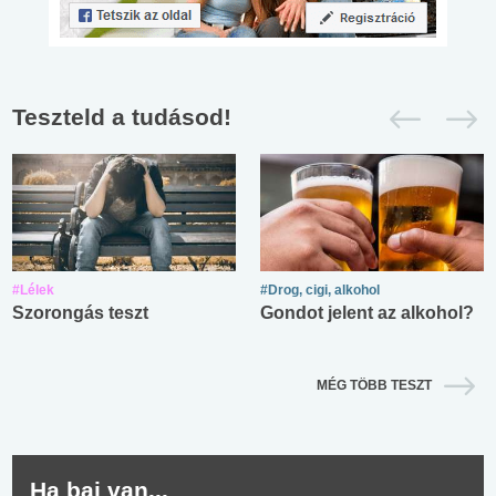
Teszteld a tudásod!
#Lélek
#Drog, cigi, alkohol
Szorongás teszt
Gondot jelent az alkohol?
MÉG TÖBB TESZT
Ha baj van...