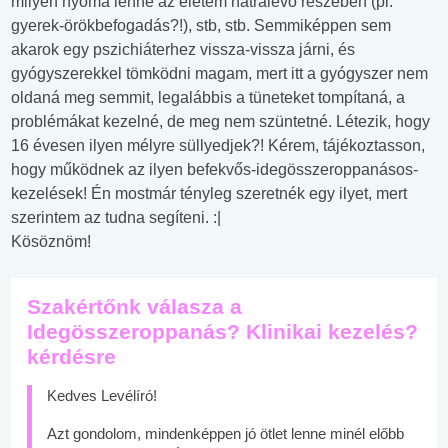
milyen nyoma lenne az életem hátralevő részében (pl.
gyerek-örökbefogadás?!), stb, stb. Semmiképpen sem
akarok egy pszichiáterhez vissza-vissza járni, és
gyógyszerekkel tömködni magam, mert itt a gyógyszer nem
oldaná meg semmit, legalábbis a tüneteket tompítaná, a
problémákat kezelné, de meg nem szüntetné. Létezik, hogy
16 évesen ilyen mélyre süllyedjek?! Kérem, tájékoztasson,
hogy működnek az ilyen befekvős-idegösszeroppanásos-
kezelések! Én mostmár tényleg szeretnék egy ilyet, mert
szerintem az tudna segíteni. :|
Kösöznöm!
Szakértőnk válasza a
Idegösszeroppanás? Klinikai kezelés?
kérdésre
Kedves Levélíró!
Azt gondolom, mindenképpen jó ötlet lenne minél előbb