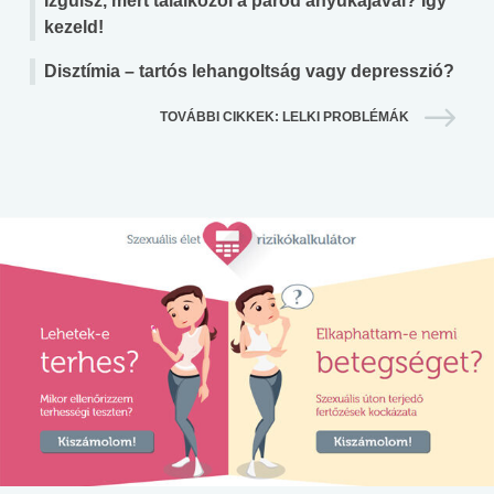
Izgulsz, mert találkozol a párod anyukájával? Így
kezeld!
Disztímia – tartós lehangoltság vagy depresszió?
TOVÁBBI CIKKEK: LELKI PROBLÉMÁK