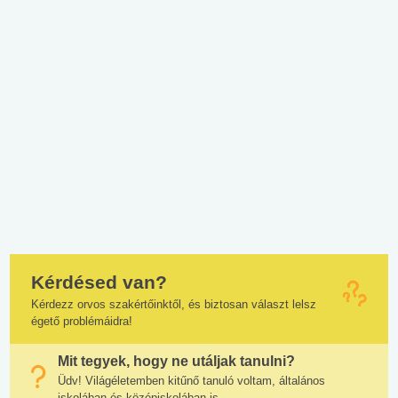
Kérdésed van?
Kérdezz orvos szakértőinktől, és biztosan választ lelsz
égető problémáidra!
Mit tegyek, hogy ne utáljak tanulni?
Üdv! Világéletemben kitűnő tanuló voltam, általános
iskolában és középiskolában is....