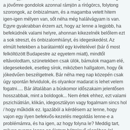
a jövőmre gondolok azonnal rámjön a rírógörcs, folytong
szorongok, az önbizalmam, és a magamba vetett hitem
igen-igen mélyen van, sőt néha még halálvágyam is van.
Egyre gyakrabban érzem azt, hogy az lenne a legjobb, ha
befeküdnék valami helyre, ahonnan kikezelnék belőlem ezt
a sok streszt, és önbizalomhiányt, és idegeskedést. Az
elmúlt hetekben a barátaimtól egy kivételével (bár ő most
felköltözött Budapestre az egyetem miatt), mindtől
eltávolodtam, szünetekben csak ülök, bámulok magam elé,
idegesekedek, esetleg sírok, miközben hallgatom, hogy ők
jókedvűen beszélgetnek. Bár néha meg nap közepén csak
úgy spontán felvidulok, és olyankor madarat is lehet velem
fogatni..... Bár általában a búskomor időszakaim jelentősen
hosszabbak, mint a boldogok... Nem értek ehhez, ezt valami
pszichiátrián, klikán, idegosztályon vagy fogalmam sincs hol
/ hogy működik ez. Igazából a kérdésem az lenne, hogy
vajon egy ilyen befekvős-kezelés megoldás lenne-e a
problémámra, és ha igen, az hogy folyna le? Meddig tart,