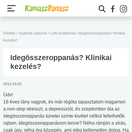
Főoldal
/
Szakértő válaszol
/
Lelki problémák
/
Idegösszeroppanás? Klinikai
kezelés?
Idegösszeroppanás? Klinikai
kezelés?
2012.10.03.
Üdv!
16 éves lány vagyok, és már régóta tapasztalom magamon
a non-stop stresszt, a depressziót, és szeptember óta az
idegösszeroppanás tünetei szinte kivétel nélkül fellelhetők
rajtam. Idegösszeroppanásom lenne? Néha rámjön a sírás,
csak úgy, néha óra közepén, ami elég kellemetlen dolog. Ha