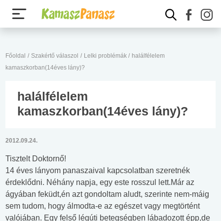
Főoldal
/
Szakértő válaszol
/
Lelki problémák
/
halálfélelem
kamaszkorban(14éves lány)?
halálfélelem
kamaszkorban(14éves lány)?
2012.09.24.
Tisztelt Doktornő!
14 éves lányom panaszaival kapcsolatban szeretnék
érdeklődni. Néhány napja, egy este rosszul lett.Már az
ágyában feküdt,én azt gondoltam aludt, szerinte nem-máig
sem tudom, hogy álmodta-e az egészet vagy megtörtént
valójában. Egy felső légúti betegségben lábadozott épp,de