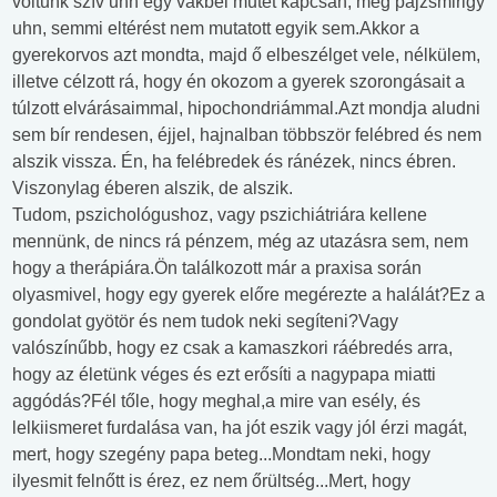
voltunk szív uhn egy vakbél műtét kapcsán, meg pajzsmirigy
uhn, semmi eltérést nem mutatott egyik sem.Akkor a
gyerekorvos azt mondta, majd ő elbeszélget vele, nélkülem,
illetve célzott rá, hogy én okozom a gyerek szorongásait a
túlzott elvárásaimmal, hipochondriámmal.Azt mondja aludni
sem bír rendesen, éjjel, hajnalban többször felébred és nem
alszik vissza. Én, ha felébredek és ránézek, nincs ébren.
Viszonylag éberen alszik, de alszik.
Tudom, pszichológushoz, vagy pszichiátriára kellene
mennünk, de nincs rá pénzem, még az utazásra sem, nem
hogy a therápiára.Ön találkozott már a praxisa során
olyasmivel, hogy egy gyerek előre megérezte a halálát?Ez a
gondolat gyötör és nem tudok neki segíteni?Vagy
valószínűbb, hogy ez csak a kamaszkori ráébredés arra,
hogy az életünk véges és ezt erősíti a nagypapa miatti
aggódás?Fél tőle, hogy meghal,a mire van esély, és
lelkiismeret furdalása van, ha jót eszik vagy jól érzi magát,
mert, hogy szegény papa beteg...Mondtam neki, hogy
ilyesmit felnőtt is érez, ez nem őrültség...Mert, hogy