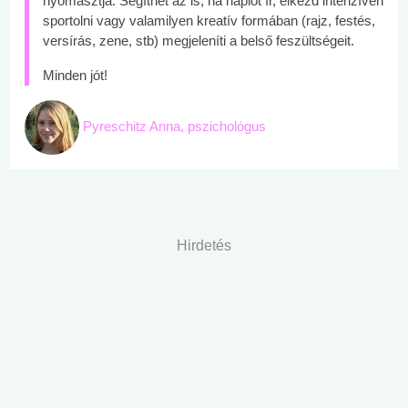
nyomasztja. Segíthet az is, ha naplót ír, elkezd intenzíven
sportolni vagy valamilyen kreatív formában (rajz, festés,
versírás, zene, stb) megjeleníti a belső feszültségeit.
Minden jót!
Pyreschitz Anna, pszichológus
Hirdetés