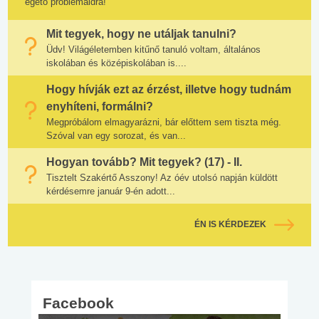
égető problémáidra!
Mit tegyek, hogy ne utáljak tanulni?
Üdv! Világéletemben kitűnő tanuló voltam, általános
iskolában és középiskolában is....
Hogy hívják ezt az érzést, illetve hogy tudnám
enyhíteni, formálni?
Megpróbálom elmagyarázni, bár előttem sem tiszta még.
Szóval van egy sorozat, és van...
Hogyan tovább? Mit tegyek? (17) - II.
Tisztelt Szakértő Asszony! Az óév utolsó napján küldött
kérdésemre január 9-én adott...
ÉN IS KÉRDEZEK
Facebook