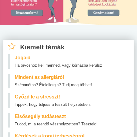
Kiemelt témák
Jogaid
Ha orvoshoz kell menned, vagy kórházba kerülsz
Mindent az allergiáról
Szénanátha? Ételallergia? Tudj meg többet!
Győzd le a stresszt!
Tippek, hogy túljuss a feszült helyzeteken.
Elsősegély tudásteszt
Tudod, mi a teendő vészhelyzetben? Teszteld!
Kérdések a korai terhességről