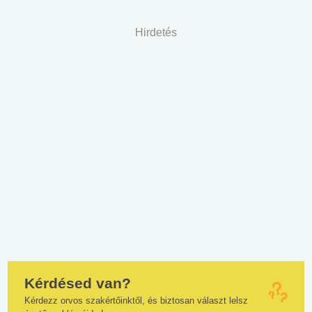
Hirdetés
Kérdésed van?
Kérdezz orvos szakértőinktől, és biztosan választ lelsz