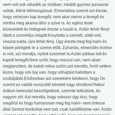
nem volt sok váladék az orrában, inkább gyomor panaszai
voltak, élénk bélmozgással. Elmondása szerint azt érezte,
hogy nehezen kap levegőt, nem akar menni a levegő és
mintha meg akarna állni a szíve is. Az egész teste
kiüresedett és hidegnek érezte a hasát is. Aztán fehér fényt
látott a szemhéja mögött.Kinyitotta a szemét, sötét volt,
visszacsukta, újra fehér fény. Úgy érezte,meg fog halni és
képek pörögtek le a szeme előtt. Zuhanás, elmerülés érzése
is volt, azt mondja, nyitott szemmel is.Aztán jobban lett és
kapott levegőt.Nem szólt, hogy rosszul van, nem akart
megijeszteni, de tudott volna szólni,azt mondta. Arról vettem
észre, hogy vmi baj van, hogy sóhajtást hallottam a
szobájából.Elsősorban azt szeretném kérdezni, hogy Ön
szerint ez valódi rosszullét lehetett vagy rémálom?Akkor
órákon keresztül beszélgettünk, szerinte lelkiztünk, és
nagyon sírt. Azt mondta, hogy sokszor úgy érzi, hogy
megőrül és hogy hamarosan meg fog halni- nem önkeze
által.Semmi konkrétat nem tud, csak halálfélelme van. Aztán