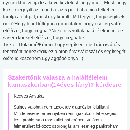
ilyesmikből vonja le a következtetést, hogy őrült...Most, hogy
kicsit megnyílt,azt mondta, az 5 polcból,a mi a lelkében
tárolja a dolgait, most egy kiürült...Mit tegyek, hogy segítsek
neki?Hogy lehet túllépni a gondolaton, hogy esetleg valós
előérzet, hogy meghal?Nekem is voltak halálfélelmeim, de
sosem konkrét előérzet, hogy meghalok...
Tisztelt Doktornő!Kérem, hogy segítsen, mert rám is óriás
teherként nehezkedik ez a probléma!Válaszát és segítségét
előre is köszönöm!Egy aggódó anya :-(
Szakértőnk válasza a halálfélelem
kamaszkorban(14éves lány)? kérdésre
Kedves Anyuka!
Sajnos valóban nem tudok így diagnózist felállítani.
Mindenesetre, amennyiben nem igazolódik lehetséges
testi probléma a rosszullét hátterében, valóban
felmerülhet fokozott szorongás ami esetleg pánikroham