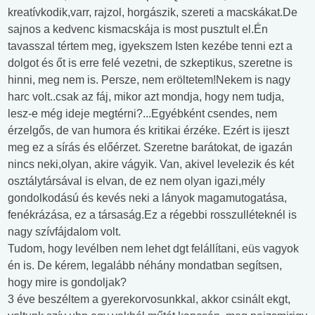
kreatívkodik,varr, rajzol, horgászik, szereti a macskákat.De
sajnos a kedvenc kismacskája is most pusztult el.Én
tavasszal tértem meg, igyekszem Isten kezébe tenni ezt a
dolgot és őt is erre felé vezetni, de szkeptikus, szeretne is
hinni, meg nem is. Persze, nem eröltetem!Nekem is nagy
harc volt..csak az fáj, mikor azt mondja, hogy nem tudja,
lesz-e még ideje megtérni?...Egyébként csendes, nem
érzelgős, de van humora és kritikai érzéke. Ezért is ijeszt
meg ez a sírás és előérzet. Szeretne barátokat, de igazán
nincs neki,olyan, akire vágyik. Van, akivel levelezik és két
osztálytársával is elvan, de ez nem olyan igazi,mély
gondolkodású és kevés neki a lányok magamutogatása,
fenékrázása, ez a társaság.Ez a régebbi rosszulléteknél is
nagy szívfájdalom volt.
Tudom, hogy levélben nem lehet dgt felállítani, eüs vagyok
én is. De kérem, legalább néhány mondatban segítsen,
hogy mire is gondoljak?
3 éve beszéltem a gyerekorvosunkkal, akkor csinált ekgt,