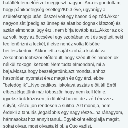
halálfélelem-előérzet megijeszt nagyon. Arra is gondoltam,
hogy pánikbetegség esetleg?Kb.3 éve, ugyanígy a
születésnapja után, ősszel volt egy hasonló epizód.Akkor
nagyon sírt (pedig az ünneplés alatt boldognak látszott) és
aztán elmondta, úgy érzi, nem bírja tovább ezt...Akkor az ok
az volt, hogy az öccsével egy szobában volt és segített neki
leellenőrizni a leckét, illetve nehéz volta fölsőbe
beilleszkednie. Akkor lett a saját szobája kialakítva.
Akkoriban többször előfordult, hogy szédült és minden ok
nélkül zokogni kezdett. Nem tudta elmondani, mi a
baja.Most,a hogy beszélgettünk,azt mondta, ahhoz
hasonlóan nyomást érez magán és úgy érzi, ebbe
"beledöglik"...Nyolcadikos, iskolaválasztás előtt áll.Erről
elbeszélgettünk már többször, hogy nem kell félnie,
igyekszünk közösen jó döntést hozni, de azért érezze a
súlyát, készüljön rendesen a suliba. Azt mondja, nem
érdekli a tanulás ,legalábbis egy nagy része...ha ráhagyom,
hármasokat hoz,annyit tanul...Egyébként elfoglalja magát,
sokat olvas, most olvasta ki pl. a Quo vadist,