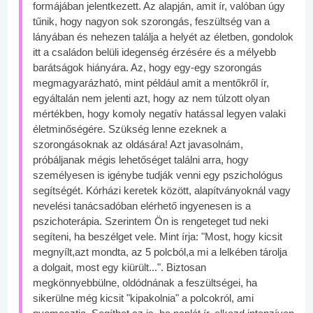
formájában jelentkezett. Az alapján, amit ír, valóban úgy
tűnik, hogy nagyon sok szorongás, feszültség van a
lányában és nehezen találja a helyét az életben, gondolok
itt a családon belüli idegenség érzésére és a mélyebb
barátságok hiányára. Az, hogy egy-egy szorongás
megmagyarázható, mint például amit a mentőkről ír,
egyáltalán nem jelenti azt, hogy az nem túlzott olyan
mértékben, hogy komoly negatív hatással legyen valaki
életminőségére. Szükség lenne ezeknek a
szorongásoknak az oldására! Azt javasolnám,
próbáljanak mégis lehetőséget találni arra, hogy
személyesen is igénybe tudják venni egy pszichológus
segítségét. Kórházi keretek között, alapítványoknál vagy
nevelési tanácsadóban elérhető ingyenesen is a
pszichoterápia. Szerintem Ön is rengeteget tud neki
segíteni, ha beszélget vele. Mint írja: "Most, hogy kicsit
megnyílt,azt mondta, az 5 polcból,a mi a lelkében tárolja
a dolgait, most egy kiürült...". Biztosan
megkönnyebbülne, oldódnának a feszültségei, ha
sikerülne még kicsit "kipakolnia" a polcokról, ami