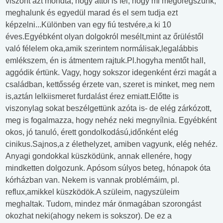
viszont azt mondta, hogy attól is fél, hogy mi megöregszünk,
meghalunk és egyedül marad és el sem tudja ezt
képzelni...Különben van egy fiú testvére,a ki 10
éves.Egyébként olyan dolgokról mesélt,mint az őrüléstől
való félelem oka,amik szerintem normálisak,legalábbis
emlékszem, én is átmentem rajtuk.Pl.hogyha mentőt hall,
aggódik értünk. Vagy, hogy sokszor idegenként érzi magát a
családban, kettősség érzete van, szeret is minket, meg nem
is,aztán lelkiismeret furdalást érez emiatt.Előtte is
viszonylag sokat beszélgettünk azóta is- de elég zárkózott,
meg is fogalmazza, hogy nehéz neki megnyílnia. Egyébként
okos, jó tanuló, érett gondolkodású,időnként elég
cinikus.Sajnos,a z élethelyzet, amiben vagyunk, elég nehéz.
Anyagi gondokkal küszködünk, annak ellenére, hogy
mindketten dolgozunk. Apósom súlyos beteg, hónapok óta
kórházban van. Nekem is vannak problémáim, pl.
reflux,amikkel küszködök.A szüleim, nagyszüleim
meghaltak. Tudom, mindez már önmagában szorongást
okozhat neki(ahogy nekem is sokszor). De ez a