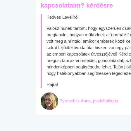
kapcsolataim? kérdésre
Kedves Levélíró!
Valószínűnek tartom, hogy egyszerűen csak
megtanulni, hogyan működnek a "normális" em
volt meg a mintád, amikor emberek közé kerül
sokat fejlődtél óvoda óta, hiszen van egy pá
az emberi kapcsolatok útvesztőjével! Kérd e
megosztani az érzéseidet, gondolataidat, azt
mindenképpen segítségedre lehet. Talán j öt
hogy hatékonyabban segíthessen téged ezen
Hajrá!
Pyreschitz Anna, pszichológus