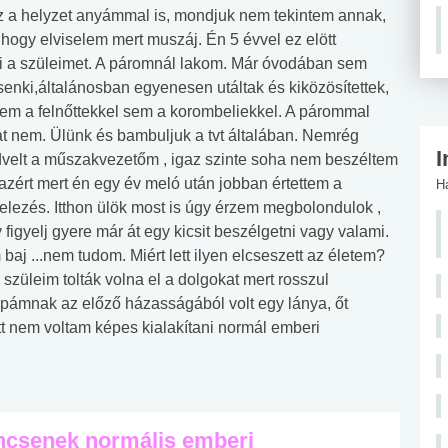
z a helyzet anyámmal is, mondjuk nem tekintem annak,
hogy elviselem mert muszáj. Én 5 évvel ez elött
lni a szüleimet. A páromnál lakom. Már óvodában sem
senki,általánosban egyenesen utáltak és kiközösítettek,
sem a felnőttekkel sem a korombeliekkel. A párommal
at nem. Ülünk és bambuljuk a tvt általában. Nemrég
I
velt a műszakvezetőm , igaz szinte soha nem beszéltem
n azért mert én egy év meló után jobban értettem a
H
telezés. Itthon ülök most is úgy érzem megbolondulok ,
y figyelj gyere már át egy kicsit beszélgetni vagy valami.
baj ...nem tudom. Miért lett ilyen elcseszett az életem?
szüleim tolták volna el a dolgokat mert rosszul
pámnak az előző házasságából volt egy lánya, őt
tt nem voltam képes kialakítani normál emberi
incsenek normális emberi