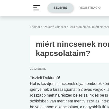
BELÉPÉS
REGISZTRÁCIÓ
Főoldal
/
Szakértő válaszol
/
Lelki problémák
/
miért nincs
miért nincsenek no
kapcsolataim?
2012.08.28.
Tisztelt Doktornő!
Hol is kezdjem, nincsenek olyan emberek kör
igényelnék a társaságomat. 22 éves vagyok, a
rosszabb mert ha részeg be és sz..rik és be is
szökésben van mert nem ment vissza az intézet
be,vele tartom a kapcsolatot, a nagyobbik fiú