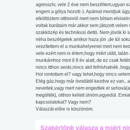
agresszív, vele 2 éve nem beszéltem,ugyan e
engem a gólya hozott:-). Apámat mondjuk úgy,
elköltöztem otthonról mert nem bírtam elvise
voltak barátaim már akkor sem játszott velem 
szakközép és technikusi dettó. Nem jövök ki 
néha beszélgetek amikor haza jön ,de túl sok
veszítettem el a munkahelyemet mert nem ked
vele ezért nem is értem,hogy miért utált, talá
munkámhoz mint ő 8 év alatt, de ez csak felté
nincs itthon senki,nincs akit felhívhatnék ,hog
Hol rontottam el? vagy lehet,hogy nincs velem 
Elég gáz,hogy már óvodától kezdve ez van., a 
neveltek,vagy mert nem engedtek el sehová(a
megölték), otthon kellett ülnöm,egyedül. Emia
kapcsolatokat? Vagy nem?
Válaszát előre is köszönöm.
Szakértőnk válasza a miért n