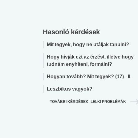
Hasonló kérdések
Mit tegyek, hogy ne utáljak tanulni?
Hogy hívják ezt az érzést, illetve hogy
tudnám enyhíteni, formálni?
Hogyan tovább? Mit tegyek? (17) - II.
Leszbikus vagyok?
TOVÁBBI KÉRDÉSEK: LELKI PROBLÉMÁK
 alkohol
#Zöldövezet
#Betegségek
lent az
Mekkora az ökológiai
Elsősegély