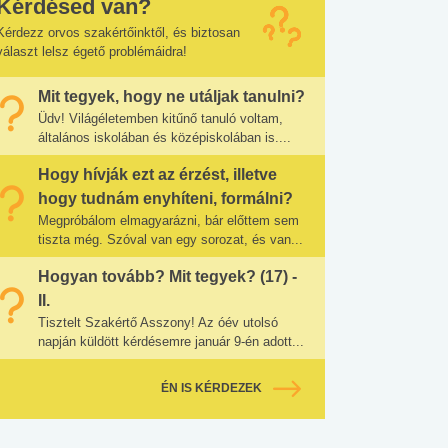
Kérdésed van?
Kérdezz orvos szakértőinktől, és biztosan
választ lelsz égető problémáidra!
Mit tegyek, hogy ne utáljak tanulni?
Üdv! Világéletemben kitűnő tanuló voltam,
általános iskolában és középiskolában is....
Hogy hívják ezt az érzést, illetve
hogy tudnám enyhíteni, formálni?
Megpróbálom elmagyarázni, bár előttem sem
tiszta még. Szóval van egy sorozat, és van...
Hogyan tovább? Mit tegyek? (17) -
II.
Tisztelt Szakértő Asszony! Az óév utolsó
napján küldött kérdésemre január 9-én adott...
ÉN IS KÉRDEZEK