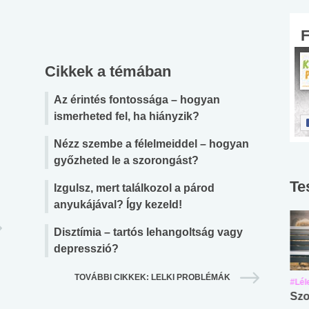
Cikkek a témában
Az érintés fontossága – hogyan
ismerheted fel, ha hiányzik?
Nézz szembe a félelmeiddel – hogyan
győzheted le a szorongást?
Te
Izgulsz, mert találkozol a párod
anyukájával? Így kezeld!
Disztímia – tartós lehangoltság vagy
depresszió?
TOVÁBBI CIKKEK: LELKI PROBLÉMÁK
#Suli, munka
#Suli, munka
#Lél
Angol középfokú
Internet-függőség
Szo