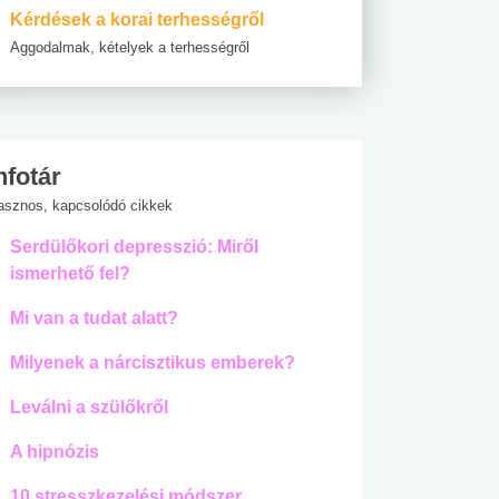
Kérdések a korai terhességről
Aggodalmak, kételyek a terhességről
nfotár
asznos, kapcsolódó cikkek
Serdülőkori depresszió: Miről
ismerhető fel?
Mi van a tudat alatt?
Milyenek a nárcisztikus emberek?
Leválni a szülőkről
A hipnózis
10 stresszkezelési módszer