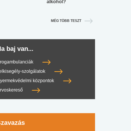
alkohol?
lábnyomod?
MÉG TÖBB TESZT
a baj van...
rogambulanciák
elkisegély-szolgálatok
yermekvédelmi központok
rvoskereső
Szavazás