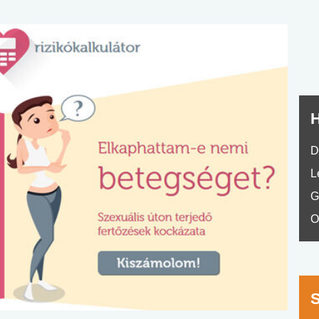
nyelvvizsga teszt -
teszt
No.42
H
D
L
G
O