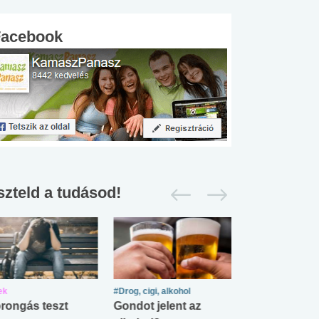
Facebook
szteld a tudásod!
ek
#Drog, cigi, alkohol
#Zöldövezet
rongás teszt
Gondot jelent az
Mekkora az ö