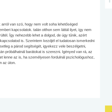
 arról van szó, hogy nem volt soha lehetőséged
beri kapcsolatok. talán otthon sem láttál ilyet, így nem
tél. Így nehezebb lehet a dolgod, de úgy tűnik, azért
rkapcsolatod is. Szerintem kezdjél el tudatosan ismerkedni
setleg a párod segítségét, igyekezz vele beszélgetni,
án próbálhatnál barátokat is szerezni. Igényed van rá, az
let lenne az is, ha személyesen fordulnál pszichológushoz,
 az úton.