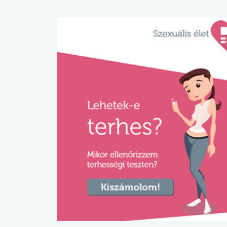
lábnyomod?
tudásteszt