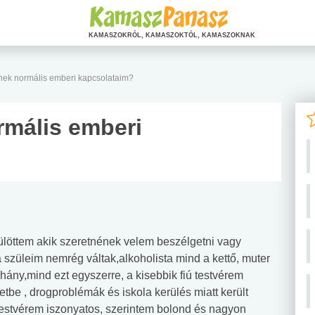
KAMASZOKRÓL, KAMASZOKTÓL, KAMASZOKNAK
enek normális emberi kapcsolataim?
rmális emberi
ülöttem akik szeretnének velem beszélgetni vagy
 szüleim nemrég váltak,alkoholista mind a kettő, muter
 hány,mind ezt egyszerre, a kisebbik fiú testvérem
be , drogproblémák és iskola kerülés miatt került
 testvérem iszonyatos, szerintem bolond és nagyon