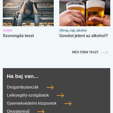
#Lélek
#Drog, cigi, alkohol
Szorongás teszt
Gondot jelent az alkohol?
MÉG TÖBB TESZT
Ha baj van...
Drogambulanciák
Lelkisegély-szolgálatok
Gyermekvédelmi központok
Orvoskereső