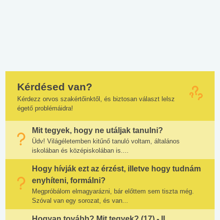
Kérdésed van?
Kérdezz orvos szakértőinktől, és biztosan választ lelsz
égető problémáidra!
Mit tegyek, hogy ne utáljak tanulni?
Üdv! Világéletemben kitűnő tanuló voltam, általános
iskolában és középiskolában is....
Hogy hívják ezt az érzést, illetve hogy tudnám
enyhíteni, formálni?
Megpróbálom elmagyarázni, bár előttem sem tiszta még.
Szóval van egy sorozat, és van...
Hogyan tovább? Mit tegyek? (17) - II.