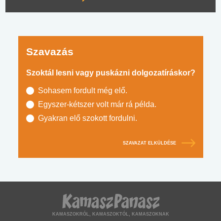
Szavazás
Szoktál lesni vagy puskázni dolgozatíráskor?
Sohasem fordult még elő.
Egyszer-kétszer volt már rá példa.
Gyakran elő szokott fordulni.
SZAVAZAT ELKÜLDÉSE
KAMASZOKRÓL, KAMASZOKTÓL, KAMASZOKNAK