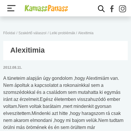
Főoldal
/
Szakértő válaszol
/
Lelki problémák
/
Alexitimia
Alexitimia
2012.08.11.
A tüneteim alapján úgy gondolom ,hogy Alextimiám van.
Nem ápoltuk a kapcsolatot a rokonainkkal sem a
szomszédokkal és a családom sem mutahatta ki egymás
iránt az érzelmeit.Egész életemben visszahuzódó ember
voltam.Nem voltak barátaim ,mert mindenkit gyorsan
elveszitettem.Mindenki azt hitte ,hogy haragszom rá csak
nem akarom elmondani ,hogy mi bajom velük.Nem tudtam
örülni más örömének és én sem örültem már