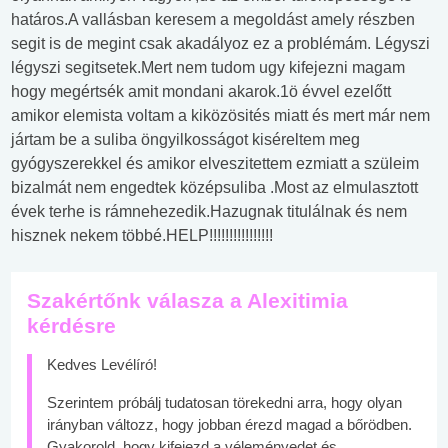
határos.A vallásban keresem a megoldást amely részben
segit is de megint csak akadályoz ez a problémám. Légyszi
légyszi segitsetek.Mert nem tudom ugy kifejezni magam
hogy megértsék amit mondani akarok.1ö évvel ezelőtt
amikor elemista voltam a kiközösités miatt és mert már nem
jártam be a suliba öngyilkosságot kiséreltem meg
gyógyszerekkel és amikor elveszitettem ezmiatt a szüleim
bizalmát nem engedtek középsuliba .Most az elmulasztott
évek terhe is rámnehezedik.Hazugnak titulálnak és nem
hisznek nekem többé.HELP!!!!!!!!!!!!!!!!
Szakértőnk válasza a Alexitimia
kérdésre
Kedves Levélíró!
Szerintem próbálj tudatosan törekedni arra, hogy olyan
irányban változz, hogy jobban érezd magad a bőrödben.
Gyakorold, hogy kifejezd a véleményedet és