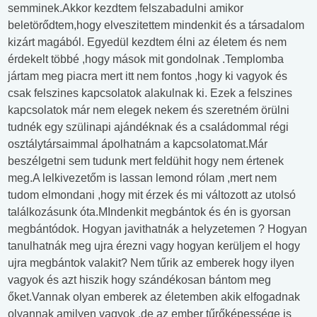
semminek.Akkor kezdtem felszabadulni amikor
beletörődtem,hogy elveszitettem mindenkit és a társadalom
kizárt magából. Egyedül kezdtem élni az életem és nem
érdekelt többé ,hogy mások mit gondolnak .Templomba
jártam meg piacra mert itt nem fontos ,hogy ki vagyok és
csak felszines kapcsolatok alakulnak ki. Ezek a felszines
kapcsolatok már nem elegek nekem és szeretném örülni
tudnék egy szülinapi ajándéknak és a családommal régi
osztálytársaimmal ápolhatnám a kapcsolatomat.Már
beszélgetni sem tudunk mert feldühit hogy nem értenek
meg.A lelkivezetőm is lassan lemond rólam ,mert nem
tudom elmondani ,hogy mit érzek és mi változott az utolsó
találkozásunk óta.MIndenkit megbántok és én is gyorsan
megbántódok. Hogyan javithatnák a helyzetemen ? Hogyan
tanulhatnák meg ujra érezni vagy hogyan kerüljem el hogy
ujra megbántok valakit? Nem tűrik az emberek hogy ilyen
vagyok és azt hiszik hogy szándékosan bántom meg
őket.Vannak olyan emberek az életemben akik elfogadnak
olyannak amilyen vagyok ,de az ember tűrőképessége is