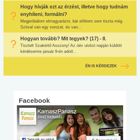
Hogy hívják ezt az érzést, illetve hogy tudnám
enyhíteni, formálni?
Megpróbálom elmagyarázni, bár előttem sem tiszta még.
Szóval van egy sorozat, és van...
Hogyan tovább? Mit tegyek? (17) - II.
Tisztelt Szakértő Asszony! Az óév utolsó napján küldött
kérdésemre január 9-én adott...
ÉN IS KÉRDEZEK
Facebook