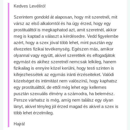
Kedves Levélíró!
Szerintem gondold át alaposan, hogy mit szeretnél, mit
vársz az első alkalomtól és ha úgy érzed, hogy egy
prostituálttól is megkaphatod azt, amit szeretnél, akkor
meg is kaptad a választ a kérdésedre. Vedd figyelembe
azért, hogy a szex jóval több lehet, mint pusztán egy
élvezetes fizikai tevékenység. Egészen más, amikor
olyannal vagy együtt, akivel szeretitek és elfogadjátok
egymást és akihez szeretnél nemcsak lelkileg, hanem
fizikailag is ennyire közel kerülni, hogy testi szinten is
kifejezhessétek az egymás iránti érzéseiteket. Valódi
közelséget és intimitást nem valószínű, hogy kaphatsz
egy prostituálttól, de ettől még lehet egy kellemes
pusztán szexuális élmény a számodra, ha belemész.
Persze várhatsz is még, amíg nem találsz egy olyan
lányt, akivel tényleg jól érzed magad és akivel a szex is
több lehet érzelmileg.
Hajrá!