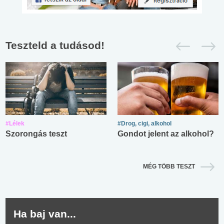
Teszteld a tudásod!
#Lélek
#Drog, cigi, alkohol
Szorongás teszt
Gondot jelent az alkohol?
MÉG TÖBB TESZT
Ha baj van...