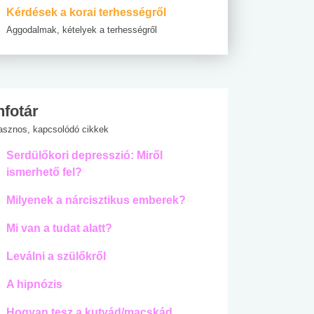
Kérdések a korai terhességről
Aggodalmak, kételyek a terhességről
nfotár
asznos, kapcsolódó cikkek
Serdülőkori depresszió: Miről
ismerhető fel?
Milyenek a nárcisztikus emberek?
Mi van a tudat alatt?
Leválni a szülőkről
A hipnózis
Hogyan tesz a kutyád/macskád