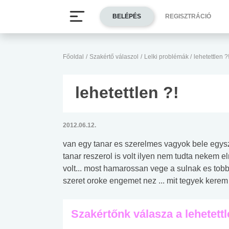
BELÉPÉS
REGISZTRÁCIÓ
Főoldal
/
Szakértő válaszol
/
Lelki problémák
/
lehetettlen ?
lehetettlen ?!
2012.06.12.
van egy tanar es szerelmes vagyok bele egysz
tanar reszerol is volt ilyen nem tudta nekem e
volt... most hamarossan vege a sulnak es tob
szeret oroke engemet nez ... mit tegyek kerem
Szakértőnk válasza a lehetettl