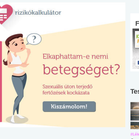
Te
#Suli, munka
#Suli, munka
#Lél