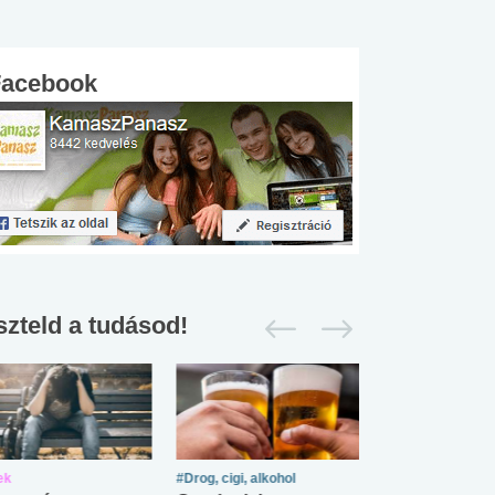
Facebook
szteld a tudásod!
ek
#Drog, cigi, alkohol
#Zöldövezet