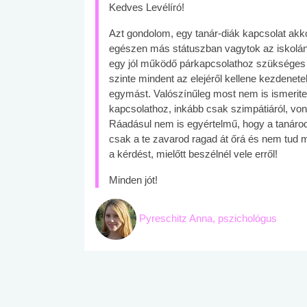
Kedves Levélíró!
Azt gondolom, egy tanár-diák kapcsolat akko
egészen más státuszban vagytok az iskolán
egy jól működő párkapcsolathoz szükséges le
szinte mindent az elejéről kellene kezdene
egymást. Valószínűleg most nem is ismerit
kapcsolathoz, inkább csak szimpátiáról, vonz
Ráadásul nem is egyértelmű, hogy a tanárod
csak a te zavarod ragad át őrá és nem tud mi
a kérdést, mielőtt beszélnél vele erről!
Minden jót!
Pyreschitz Anna, pszichológus