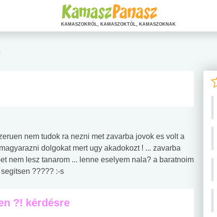
KAMASZOKRÓL, KAMASZOKTÓL, KAMASZOKNAK
!
eruen nem tudok ra nezni met zavarba jovok es volt a
lmagyarazni dolgokat mert ugy akadokozt ! ... zavarba
bet nem lesz tanarom ... lenne eselyem nala? a baratnoim
 segitsen ????? :-s
en ?! kérdésre