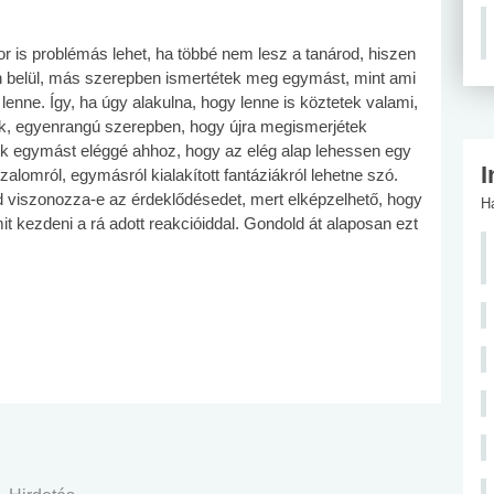
r is problémás lehet, ha többé nem lesz a tanárod, hiszen
 belül, más szerepben ismertétek meg egymást, mint ami
nne. Így, ha úgy alakulna, hogy lenne is köztetek valami,
tek, egyenrangú szerepben, hogy újra megismerjétek
ek egymást eléggé ahhoz, hogy az elég alap lehessen egy
I
alomról, egymásról kialakított fantáziákról lehetne szó.
 viszonozza-e az érdeklődésedet, mert elképzelhető, hogy
H
t kezdeni a rá adott reakcióiddal. Gondold át alaposan ezt