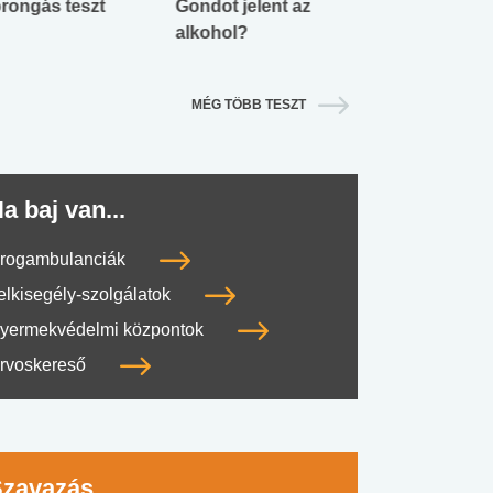
rongás teszt
Gondot jelent az
Mekkora az ö
alkohol?
lábnyomod?
MÉG TÖBB TESZT
a baj van...
rogambulanciák
elkisegély-szolgálatok
yermekvédelmi központok
rvoskereső
Szavazás