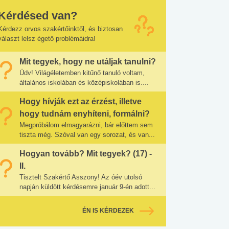
Kérdésed van?
Kérdezz orvos szakértőinktől, és biztosan
választ lelsz égető problémáidra!
Mit tegyek, hogy ne utáljak tanulni?
Üdv! Világéletemben kitűnő tanuló voltam,
általános iskolában és középiskolában is....
Hogy hívják ezt az érzést, illetve
hogy tudnám enyhíteni, formálni?
Megpróbálom elmagyarázni, bár előttem sem
tiszta még. Szóval van egy sorozat, és van...
Hogyan tovább? Mit tegyek? (17) -
II.
Tisztelt Szakértő Asszony! Az óév utolsó
napján küldött kérdésemre január 9-én adott...
ÉN IS KÉRDEZEK