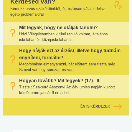
Kérdésed van?
Kérdezz orvos szakértőinktől, és biztosan választ lelsz
égető problémáidra!
Mit tegyek, hogy ne utáljak tanulni?
Üdv! Világéletemben kitűnő tanuló voltam, általános
iskolában és középiskolában is....
Hogy hívják ezt az érzést, illetve hogy tudnám
enyhíteni, formálni?
Megpróbálom elmagyarázni, bár előttem sem tiszta még.
Szóval van egy sorozat, és van...
Hogyan tovább? Mit tegyek? (17) - II.
Tisztelt Szakértő Asszony! Az óév utolsó napján küldött
kérdésemre január 9-én adott...
ÉN IS KÉRDEZEK