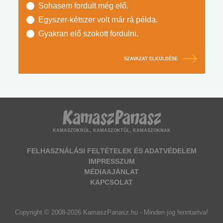
Sohasem fordult még elő.
Egyszer-kétszer volt már rá példa.
Gyakran elő szokott fordulni.
SZAVAZAT ELKÜLDÉSE
KAMASZOKRÓL, KAMASZOKTÓL, KAMASZOKNAK
FELHASZNÁLÁSI FELTÉTELEK ÉS ADATVÉDELEM
IMPRESSZUM
MÉDIAAJÁNLAT
KAPCSOLAT
Copyright © 2008-2026 KamaszPanasz.hu - Minden jog fenntartva!