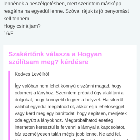
lennének a beszélgetésben, mert szerintem másképp
reagálna ha egyedül lenne. Szóval rájuk is jó benyomást
kell tennem.
Hogy csináljam?
16/F
Szakértőnk válasza a Hogyan
szólítsam meg? kérdésre
Kedves Levélíró!
Így valóban nem lehet könnyű elszánni magad, hogy
odamenj a lányhoz. Szerintem próbáld úgy alakítani a
dolgokat, hogy könnyebb legyen a helyzet. Ha sikerül
valahol egyedül meglátnod őt, akkor élj a lehetőséggel
vagy kérd meg egy barátodat, hogy segítsen, menjetek
oda együtt a lányokhoz. Megpróbálhatod esetleg
interneten keresztül is felvenni a lánnyal a kapcsolatot,
bár személyesen talán mégis jobb lenne. Ne add fel,