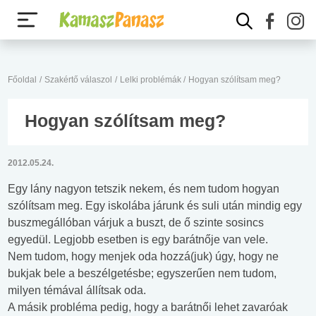
Főoldal
/
Szakértő válaszol
/
Lelki problémák
/
Hogyan szólítsam meg?
Hogyan szólítsam meg?
2012.05.24.
Egy lány nagyon tetszik nekem, és nem tudom hogyan
szólítsam meg. Egy iskolába járunk és suli után mindig egy
buszmegállóban várjuk a buszt, de ő szinte sosincs
egyedül. Legjobb esetben is egy barátnője van vele.
Nem tudom, hogy menjek oda hozzá(juk) úgy, hogy ne
bukjak bele a beszélgetésbe; egyszerűen nem tudom,
milyen témával állítsak oda.
A másik probléma pedig, hogy a barátnői lehet zavaróak