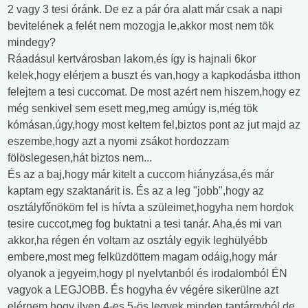
2 vagy 3 tesi óránk. De ez a pár óra alatt már csak a napi
bevitelének a felét nem mozogja le,akkor most nem tök
mindegy?
Ráadásul kertvárosban lakom,és így is hajnali 6kor
kelek,hogy elérjem a buszt és van,hogy a kapkodásba itthon
felejtem a tesi cuccomat. De most azért nem hiszem,hogy ez
még senkivel sem esett meg,meg amúgy is,még tök
kómásan,úgy,hogy most keltem fel,biztos pont az jut majd az
eszembe,hogy azt a nyomi zsákot hordozzam
fölöslegesen,hát biztos nem...
És az a baj,hogy már kitelt a cuccom hiányzása,és már
kaptam egy szaktanárit is. És az a leg "jobb",hogy az
osztályfőnököm fel is hívta a szüleimet,hogyha nem hordok
tesire cuccot,meg fog buktatni a tesi tanár. Aha,és mi van
akkor,ha régen én voltam az osztály egyik leghülyébb
embere,most meg felküzdöttem magam odáig,hogy már
olyanok a jegyeim,hogy pl nyelvtanból és irodalomból ÉN
vagyok a LEGJOBB. És hogyha év végére sikerülne azt
elérnem,hogy ilyen 4-es 5-ös legyek minden tantárgyból,de