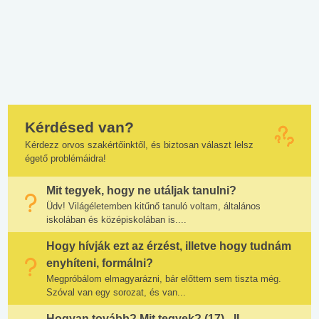
Kérdésed van?
Kérdezz orvos szakértőinktől, és biztosan választ lelsz
égető problémáidra!
Mit tegyek, hogy ne utáljak tanulni?
Üdv! Világéletemben kitűnő tanuló voltam, általános
iskolában és középiskolában is....
Hogy hívják ezt az érzést, illetve hogy tudnám
enyhíteni, formálni?
Megpróbálom elmagyarázni, bár előttem sem tiszta még.
Szóval van egy sorozat, és van...
Hogyan tovább? Mit tegyek? (17) - II.