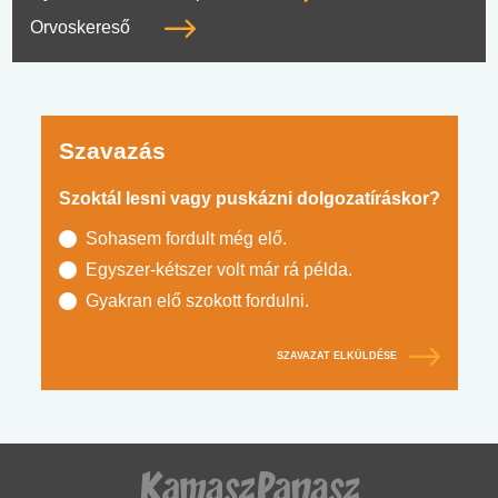
Orvoskereső
Szavazás
Szoktál lesni vagy puskázni dolgozatíráskor?
Sohasem fordult még elő.
Egyszer-kétszer volt már rá példa.
Gyakran elő szokott fordulni.
SZAVAZAT ELKÜLDÉSE