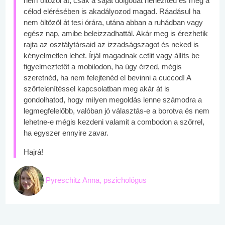
nem öltözöl át, csak a saját dolgodat nehezíted és még a
célod elérésében is akadályozod magad. Ráadásul ha
nem öltözöl át tesi órára, utána abban a ruhádban vagy
egész nap, amibe beleizzadhattál. Akár meg is érezhetik
rajta az osztálytársaid az izzadságszagot és neked is
kényelmetlen lehet. Írjál magadnak cetlit vagy állíts be
figyelmeztetőt a mobilodon, ha úgy érzed, mégis
szeretnéd, ha nem felejtenéd el bevinni a cuccod! A
szőrtelenítéssel kapcsolatban meg akár át is
gondolhatod, hogy milyen megoldás lenne számodra a
legmegfelelőbb, valóban jó választás-e a borotva és nem
lehetne-e mégis kezdeni valamit a combodon a szőrrel,
ha egyszer ennyire zavar.
Hajrá!
Pyreschitz Anna, pszichológus