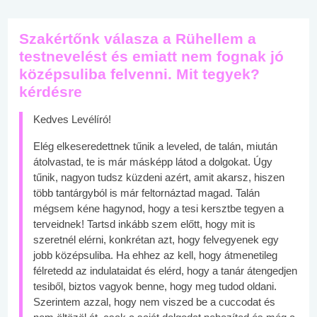
Szakértőnk válasza a Rühellem a
testnevelést és emiatt nem fognak jó
középsuliba felvenni. Mit tegyek?
kérdésre
Kedves Levélíró!
Elég elkeseredettnek tűnik a leveled, de talán, miután
átolvastad, te is már másképp látod a dolgokat. Úgy
tűnik, nagyon tudsz küzdeni azért, amit akarsz, hiszen
több tantárgyból is már feltornáztad magad. Talán
mégsem kéne hagynod, hogy a tesi kersztbe tegyen a
terveidnek! Tartsd inkább szem előtt, hogy mit is
szeretnél elérni, konkrétan azt, hogy felvegyenek egy
jobb középsuliba. Ha ehhez az kell, hogy átmenetileg
félretedd az indulataidat és elérd, hogy a tanár átengedjen
tesiből, biztos vagyok benne, hogy meg tudod oldani.
Szerintem azzal, hogy nem viszed be a cuccodat és