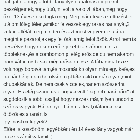
hallgatni,ahogy a többi lány ilyen unalmas dolgokról
beszélgetnek,hogy úúú,mi volt a való villában,meg hogy
őket 13 évesen ki dugta meg. Meg már eleve az öltözést is
utálom,főleg télen,amikor felveszek egy rakás harisnyát,2
zoknit,atlétát,meg minden,és azt most vegyem le,utána
megint elpazaroljak egy fél órát,amíg felöltözök. Arról nem is
beszélve,hogy nekem erőteljesebb a szőröm,mint a
többieknek,és a combomon pl elég erős,de ott nem akarom
borotválni,mert csak még erősebb lesz. A lábammal is ez
volt,hogy borotváltam,és mostmár kb olyan,mint egy kefe,és
ha pár hétig nem borotválom,pl télen,akkor már olyan,mint
chubakkának. De nem csak viccelek,hanem szószerint
olyan. És elég szarul esik,hogy a volt "legjobb barátnőm" ott
sugdolózik a többi csajjal,hogy nézzék már,milyen undorító
szőrös vagyok. Hát ennyi. Utálom a tesit,utálom a tesi
öltözőt és a tanárt is.
Így most mi tegyek?
Előre is köszönöm. egyébként én 14 éves lány vagyok,már
ha ez számít valamit.:)