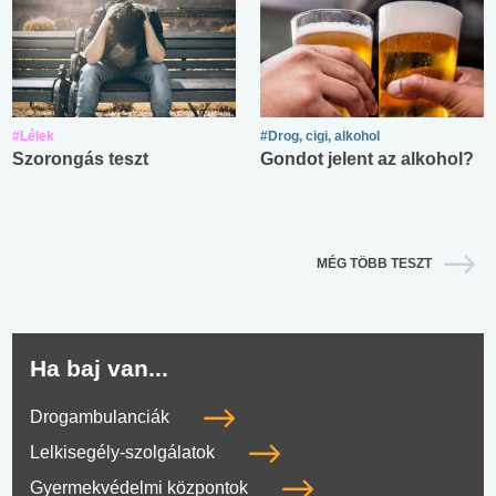
#Lélek
#Drog, cigi, alkohol
Szorongás teszt
Gondot jelent az alkohol?
MÉG TÖBB TESZT
Ha baj van...
Drogambulanciák
Lelkisegély-szolgálatok
Gyermekvédelmi központok