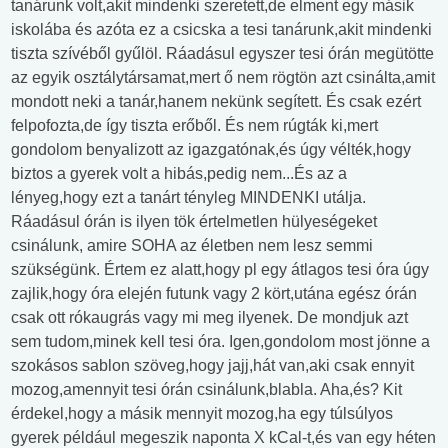
tanárunk volt,akit mindenki szeretett,de elment egy másik
iskolába és azóta ez a csicska a tesi tanárunk,akit mindenki
tiszta szívéből gyűlöl. Ráadásul egyszer tesi órán megütötte
az egyik osztálytársamat,mert ő nem rögtön azt csinálta,amit
mondott neki a tanár,hanem nekünk segített. És csak ezért
felpofozta,de így tiszta erőből. És nem rúgták ki,mert
gondolom benyalizott az igazgatónak,és úgy vélték,hogy
biztos a gyerek volt a hibás,pedig nem...És az a
lényeg,hogy ezt a tanárt tényleg MINDENKI utálja.
Ráadásul órán is ilyen tök értelmetlen hülyeségeket
csinálunk, amire SOHA az életben nem lesz semmi
szükségünk. Értem ez alatt,hogy pl egy átlagos tesi óra úgy
zajlik,hogy óra elején futunk vagy 2 kört,utána egész órán
csak ott rókaugrás vagy mi meg ilyenek. De mondjuk azt
sem tudom,minek kell tesi óra. Igen,gondolom most jönne a
szokásos sablon szöveg,hogy jajj,hát van,aki csak ennyit
mozog,amennyit tesi órán csinálunk,blabla. Aha,és? Kit
érdekel,hogy a másik mennyit mozog,ha egy túlsúlyos
gyerek például megeszik naponta X kCal-t,és van egy héten