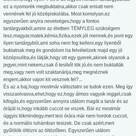
ez a nyomorék megbuktatna,akkor csak emiatt nem
vennének fel jó középiskolába. Most komolyan,ez
egyszerűen anyira nevetséges,hogy a fontos
tantárgyakból,amire az életben TÉMYLEG szükségem
lesz,magyar,matek,kémia,fizika,ezek jól mennek,és pont egy
ilyen tantárgyból,ami soha nem fog kelleni,egy ilyenből
buktatnak meg és gondolom ha felvételizek majd egy jó
középsuliba,és látják,hogy ott egy gyerek,akinek olyanok a
jegyei,mint nekem,csak ő tesiből tök jó,és nem buktatták
meg,vagy nem volt szaktanárija,meg megnéznek
engem,akkor vajon kit vesznek fel?...
És az a baj,hogy mostmár változtatni se tudok ezen. Meg így
visszaolvasva,ehet,hogy ez,hogy álmos vagyok reggel,csak
kifogás,és egyszerűen annyira utálom magát a tanár és az
óráját is,hogy inkább cuccot se viszek. Bár ez mostmár
úggyis tökmindegy,mert tesi órára már nem hordok cuccot,
és a normális ruhámban tesizek. De csak azért,mert
gyűlölök öltözni az öltözőben. Egyszerűen utálom