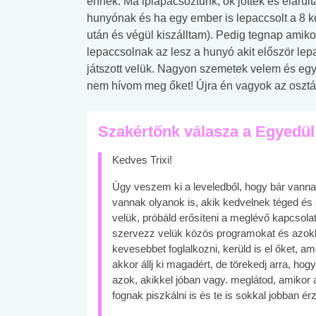
ennek. Ma ipiapacsoztunk, ők jöttek és elárul
hunyónak és ha egy ember is lepaccsolt a 8 k
után és végül kiszálltam). Pedig tegnap amik
lepaccsolnak az lesz a hunyó akit először lepa
játszott velük. Nagyon szemetek velem és eg
nem hívom meg őket! Újra én vagyok az osztály 
Szakértőnk válasza a Egyedül
Kedves Trixi!
Úgy veszem ki a leveledből, hogy bár vanna
vannak olyanok is, akik kedvelnek téged és
velük, próbáld erősíteni a meglévő kapcsolata
szervezz velük közös programokat és azokk
kevesebbet foglalkozni, kerüld is el őket, 
akkor állj ki magadért, de törekedj arra, ho
azok, akikkel jóban vagy. meglátod, amikor 
fognak piszkálni is és te is sokkal jobban 