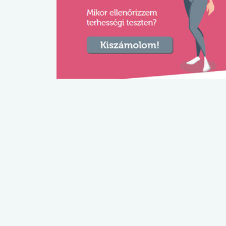
lábnyomod?
tudásteszt