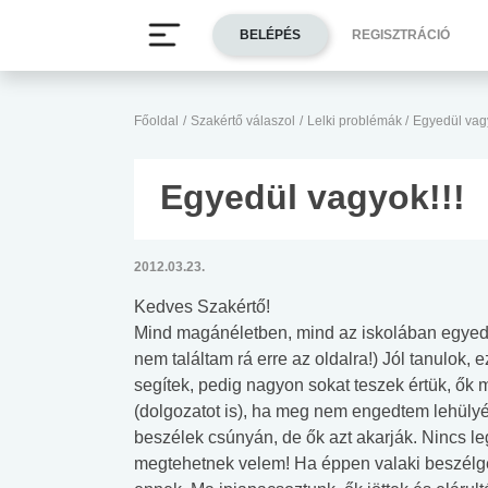
BELÉPÉS
REGISZTRÁCIÓ
Főoldal
/
Szakértő válaszol
/
Lelki problémák
/
Egyedül vagy
Egyedül vagyok!!!
2012.03.23.
Kedves Szakértő!
Mind magánéletben, mind az iskolában egyedü
nem találtam rá erre az oldalra!) Jól tanulok
segítek, pedig nagyon sokat teszek értük, ők
(dolgozatot is), ha meg nem engedtem lehülyé
beszélek csúnyán, de ők azt akarják. Nincs leg
megtehetnek velem! Ha éppen valaki beszélget 