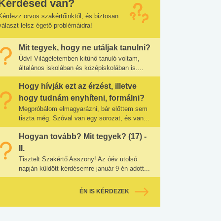
Kérdésed van?
Kérdezz orvos szakértőinktől, és biztosan
választ lelsz égető problémáidra!
Mit tegyek, hogy ne utáljak tanulni?
Üdv! Világéletemben kitűnő tanuló voltam,
általános iskolában és középiskolában is....
Hogy hívják ezt az érzést, illetve
hogy tudnám enyhíteni, formálni?
Megpróbálom elmagyarázni, bár előttem sem
tiszta még. Szóval van egy sorozat, és van...
Hogyan tovább? Mit tegyek? (17) -
II.
Tisztelt Szakértő Asszony! Az óév utolsó
napján küldött kérdésemre január 9-én adott...
ÉN IS KÉRDEZEK