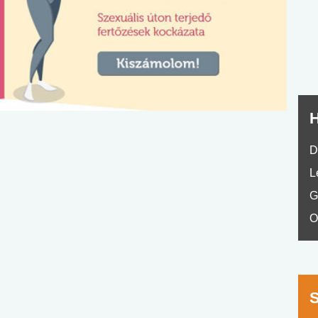
nyelvvizsga teszt -
teszt
No.42
H
D
L
G
O