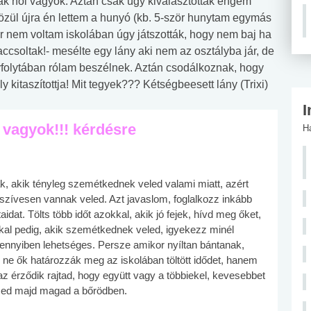
ták hol vagyok. Aztán csak úgy kiválasztottak engem
özül újra én lettem a hunyó (kb. 5-ször hunytam egymás
or nem voltam iskolában úgy játszották, hogy nem baj ha
ccsoltak!- mesélte egy lány aki nem az osztályba jár, de
yfolytában rólam beszélnek. Aztán csodálkoznak, hogy
kitaszítottja! Mit tegyek??? Kétségbeesett lány (Trixi)
I
 vagyok!!! kérdésre
H
k, akik tényleg szemétkednek veled valami miatt, azért
 szívesen vannak veled. Azt javaslom, foglalkozz inkább
idat. Tölts több időt azokkal, akik jó fejek, hívd meg őket,
al pedig, akik szemétkednek veled, igyekezz minél
amennyiben lehetséges. Persze amikor nyíltan bántanak,
gy ne ők határozzák meg az iskolában töltött idődet, hanem
az érződik rajtad, hogy együtt vagy a többiekel, kevesebbet
érzed majd magad a bőrödben.