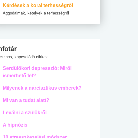
Kérdések a korai terhességről
Aggodalmak, kételyek a terhességről
nfotár
asznos, kapcsolódó cikkek
Serdülőkori depresszió: Miről
ismerhető fel?
Milyenek a nárcisztikus emberek?
Mi van a tudat alatt?
Leválni a szülőkről
A hipnózis
10 stresszkezelési módszer