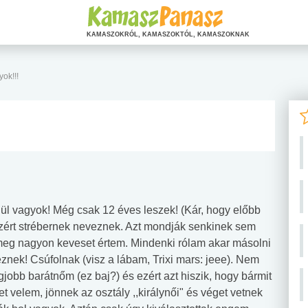
KAMASZOKRÓL, KAMASZOKTÓL, KAMASZOKNAK
ok!!!
l vagyok! Még csak 12 éves leszek! (Kár, hogy előbb
, ezért strébernek neveznek. Azt mondják senkinek sem
 meg nagyon keveset értem. Mindenki rólam akar másolni
znek! Csúfolnak (visz a lábam, Trixi mars: jeee). Nem
jobb barátnőm (ez baj?) és ezért azt hiszik, hogy bármit
velem, jönnek az osztály ,,királynői" és véget vetnek