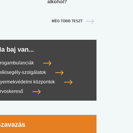
alkohol?
lábnyomod?
MÉG TÖBB TESZT
a baj van...
rogambulanciák
elkisegély-szolgálatok
yermekvédelmi központok
rvoskereső
Szavazás