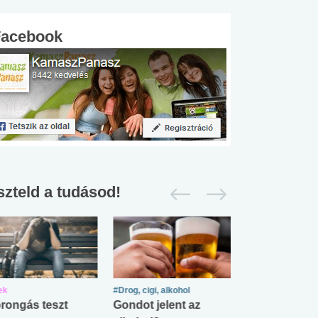
Facebook
szteld a tudásod!
ek
#Drog, cigi, alkohol
#Zöldövezet
rongás teszt
Gondot jelent az
Mekkora az ö