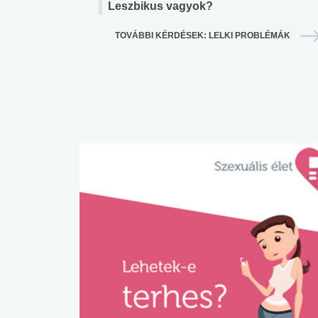
Leszbikus vagyok?
TOVÁBBI KÉRDÉSEK: LELKI PROBLÉMÁK
 alkohol
#Zöldövezet
#Betegségek
lent az
Mekkora az ökológiai
Elsősegély