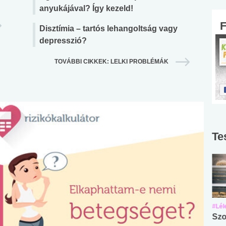
anyukájával? Így kezeld!
Disztímia – tartós lehangoltság vagy
depresszió?
TOVÁBBI CIKKEK: LELKI PROBLÉMÁK
Te
#Suli, munka
#Suli, munka
#Lél
Angol középfokú
Internet-függőség
Szo