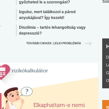
Angol középfokú
Internet-függőség
Szo
győzheted le a szorongást?
nyelvvizsga teszt -
teszt
Izgulsz, mert találkozol a párod
No.42
anyukájával? Így kezeld!
Disztímia – tartós lehangoltság vagy
depresszió?
TOVÁBBI CIKKEK: LELKI PROBLÉMÁK
H
D
L
G
O