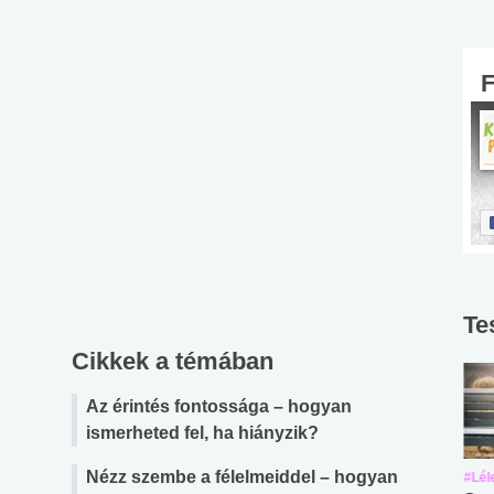
Te
Cikkek a témában
Az érintés fontossága – hogyan
ismerheted fel, ha hiányzik?
Nézz szembe a félelmeiddel – hogyan
#Suli, munka
#Suli, munka
#Lél