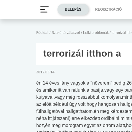
BELÉPÉS
REGISZTRÁCIÓ
Főoldal
/
Szakértő válaszol
/
Lelki problémák
/
terrorizál itt
terrorizál itthon a
2012.03.14.
én 14 éves lány vagyok,a "nővérem" pedig 26
és amikor itt van nálunk a pasija,vagy egy ba
kutyával,vagy még rosszabbul,komolyan,minth
az előtt például úgy volt,hogy hangosan hallga
fülhallgatóval hallgathatom,én meg kérdeztem
néha itt játszani) erre elkezdett ordibálni,mi
hoz,én meg morogtam egyet az orrom alatt,hogy