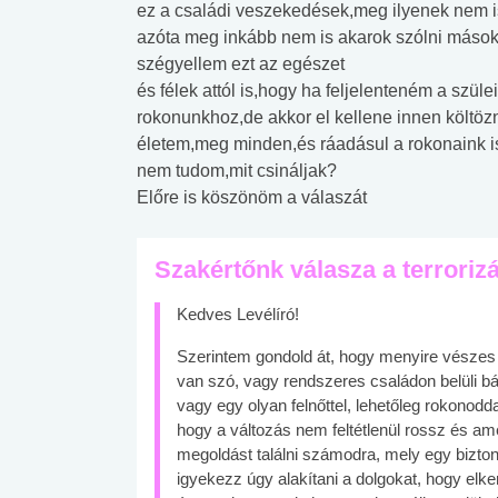
ez a családi veszekedések,meg ilyenek nem i
azóta meg inkább nem is akarok szólni máso
szégyellem ezt az egészet
és félek attól is,hogy ha feljelenteném a szü
rokonunkhoz,de akkor el kellene innen költöz
életem,meg minden,és ráadásul a rokonaink 
nem tudom,mit csináljak?
Előre is köszönöm a válaszát
Szakértőnk válasza a terrorizá
Kedves Levélíró!
Szerintem gondold át, hogy menyire vésze
van szó, vagy rendszeres családon belüli b
vagy egy olyan felnőttel, lehetőleg rokonodda
hogy a változás nem feltétlenül rossz és am
megoldást találni számodra, mely egy bizt
igyekezz úgy alakítani a dolgokat, hogy elk