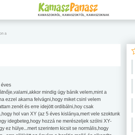
KAMASZOKRÓL, KAMASZOKTÓL, KAMASZOKNAK
hon a
 éves
rátnője,valami,akkor mindig úgy bánik velem,mint a
a ezzel akarna felvágni,hogy miket csinl velem
ttam zenét és erre idejött ordibálni,hoy csak
,hogy hol van XY (az 5 éves kislánya,mert vele szoktunk
nt egy idegbeteg,hogy hozzá ne merészeljek szólni XY-
 ez hülye...mert szerintem kicsit se normális,hogy