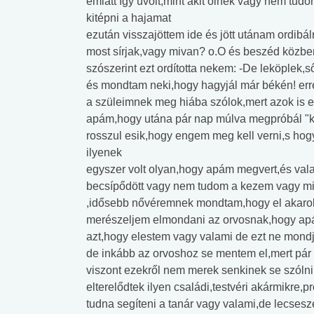
emiatt így üvölt,mint akit ölnek vagy nem tudom
kitépni a hajamat
ezután visszajöttem ide és jött utánam ordibá
most sírjak,vagy mivan? o.O és beszéd közben
szószerint ezt ordította nekem: -De leköplek,
és mondtam neki,hogy hagyjál már békén! erre
a szüleimnek meg hiába szólok,mert azok is e
apám,hogy utána pár nap múlva megpróbál "kibé
rosszul esik,hogy engem meg kell verni,s hog
ilyenek
egyszer volt olyan,hogy apám megvert,és val
becsípődött vagy nem tudom a kezem vagy mi,é
,idősebb nővéremnek mondtam,hogy el akaro
merészeljem elmondani az orvosnak,hogy ap
azt,hogy elestem vagy valami de ezt ne mondj
de inkább az orvoshoz se mentem el,mert pár 
viszont ezekről nem merek senkinek se szóln
elterelődtek ilyen családi,testvéri akármikre,
tudna segíteni a tanár vagy valami,de lecsesz