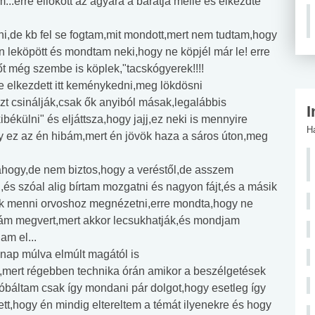
...erre ellökött az ágyára a barátja mellé és elkezdte
lni,de kb fel se fogtam,mit mondott,mert nem tudtam,hogy
 leköpött és mondtam neki,hogy ne köpjél már le! erre
sőt még szembe is köplek,"tacskógyerek!!!!
 elkezdett itt keménykedni,meg lökdösni
zt csinálják,csak ők anyiból másak,legalábbis
I
külni" és eljáttsza,hogy jajj,ez neki is mennyire
H
y ez az én hibám,mert én jövök haza a sáros úton,meg
ahogy,de nem biztos,hogy a veréstől,de asszem
s szóal alig bírtam mozgatni és nagyon fájt,és a másik
k menni orvoshoz megnézetni,erre mondta,hogy ne
ám megvert,mert akkor lecsukhatják,és mondjam
am el...
nap múlva elmúlt magától is
i,mert régebben technika órán amikor a beszélgetések
próbáltam csak így mondani pár dolgot,hogy esetleg így
ett,hogy én mindig eltereltem a témát ilyenekre és hogy