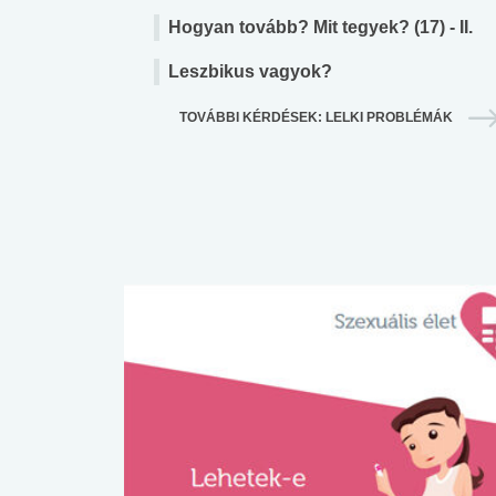
lent az
Mekkora az ökológiai
Elsősegély
Hogyan tovább? Mit tegyek? (17) - II.
lábnyomod?
tudásteszt
Leszbikus vagyok?
TOVÁBBI KÉRDÉSEK: LELKI PROBLÉMÁK