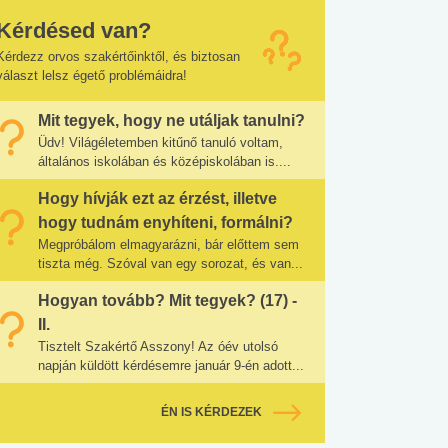
Kérdésed van?
Kérdezz orvos szakértőinktől, és biztosan
választ lelsz égető problémáidra!
Mit tegyek, hogy ne utáljak tanulni?
Üdv! Világéletemben kitűnő tanuló voltam,
általános iskolában és középiskolában is....
Hogy hívják ezt az érzést, illetve
hogy tudnám enyhíteni, formálni?
Megpróbálom elmagyarázni, bár előttem sem
tiszta még. Szóval van egy sorozat, és van...
Hogyan tovább? Mit tegyek? (17) -
II.
Tisztelt Szakértő Asszony! Az óév utolsó
napján küldött kérdésemre január 9-én adott...
ÉN IS KÉRDEZEK