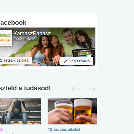
Facebook
szteld a tudásod!
ek
#Drog, cigi, alkohol
#Zöldövezet