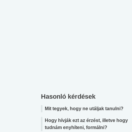
Hasonló kérdések
Mit tegyek, hogy ne utáljak tanulni?
Hogy hívják ezt az érzést, illetve hogy
tudnám enyhíteni, formálni?
 alkohol
#Zöldövezet
#Betegségek