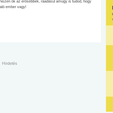
hiszen ők az erősebbek, ráadásul amúgy is tudod, hogy
való ember vagy!
Hirdetés