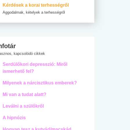
Kérdések a korai terhességről
Aggodalmak, kételyek a terhességről
nfotár
asznos, kapcsolódó cikkek
Serdülőkori depresszió: Miről
ismerhető fel?
Milyenek a nárcisztikus emberek?
Mi van a tudat alatt?
Leválni a szülőkről
A hipnózis
Hogyan tesz a kutyád/macskád