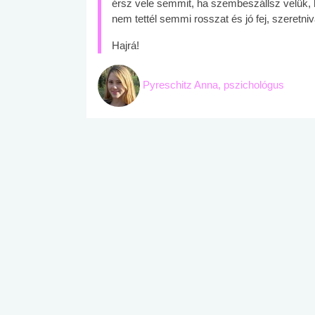
érsz vele semmit, ha szembeszállsz velük, 
nem tettél semmi rosszat és jó fej, szeretni
Hajrá!
Pyreschitz Anna, pszichológus