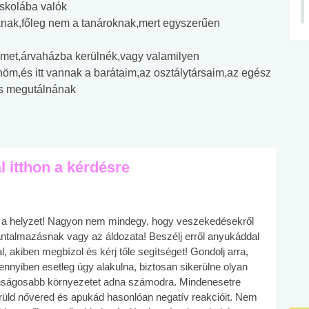
skolába valók
knak,főleg nem a tanároknak,mert egyszerűen
leimet,árvaházba kerülnék,vagy valamilyen
nöm,és itt vannak a barátaim,az osztálytársaim,az egész
is megutálnának
l itthon a kérdésre
s a helyzet! Nagyon nem mindegy, hogy veszekedésekről
ántalmazásnak vagy az áldozata! Beszélj erről anyukáddal
l, akiben megbízol és kérj tőle segítséget! Gondolj arra,
ennyiben esetleg úgy alakulna, biztosan sikerülne olyan
onságosabb környezetet adna számodra. Mindenesetre
erüld nővered és apukád hasonlóan negatív reakcióit. Nem