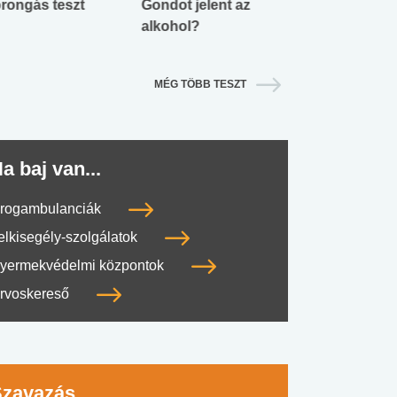
rongás teszt
Gondot jelent az
Mekkora az ö
alkohol?
lábnyomod?
MÉG TÖBB TESZT
a baj van...
rogambulanciák
elkisegély-szolgálatok
yermekvédelmi központok
rvoskereső
Szavazás