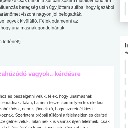
tt(persze csak otthon a suliban sosem mutatta/mondtam
nfluenzás betegség után úgy jöttem suliba, hogy igazából
arátnőmet viszont nagyon jól befogadták.
se legyek kívülálló. Félek odamenni az
k, hogy unalmasnak gondolnának...
történet!)
I
H
szahúzódó vagyok.. kérdésre
mhoz és beszélgetni velük, félek, hogy unalmasnak
roblémádnak. Talán, ha nem teszel semmilyen közeledési
szahúzódsz, nem is jönnek rá, hogy szeretnél kicsit
oznak. Szerintem próbálj túllépni a félelmeiden és derítsd
élgetnél velük. Talán nekik is vannak ilyen félelmeik, csak
kkel, újra és újra kapnak visszajelzéseket arra