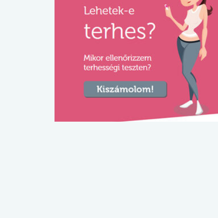
lábnyomod?
tudásteszt