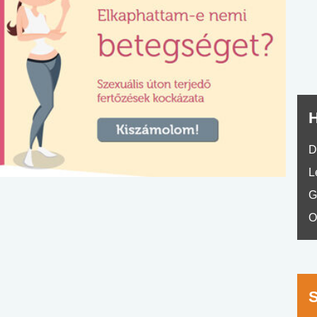
nyelvvizsga teszt -
teszt
No.42
H
D
L
G
O