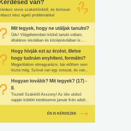
Kérdésed van?
Kérdezz orvos szakértőinktől, és biztosan
választ lelsz égető problémáidra!
Mit tegyek, hogy ne utáljak tanulni?
Üdv! Világéletemben kitűnő tanuló voltam,
általános iskolában és középiskolában is....
Hogy hívják ezt az érzést, illetve
hogy tudnám enyhíteni, formálni?
Megpróbálom elmagyarázni, bár előttem sem
tiszta még. Szóval van egy sorozat, és van...
Hogyan tovább? Mit tegyek? (17) -
II.
Tisztelt Szakértő Asszony! Az óév utolsó
napján küldött kérdésemre január 9-én adott...
ÉN IS KÉRDEZEK