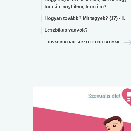
tudnám enyhíteni, formálni?
Hogyan tovább? Mit tegyek? (17) - II.
Leszbikus vagyok?
TOVÁBBI KÉRDÉSEK: LELKI PROBLÉMÁK
 alkohol
#Zöldövezet
#Betegségek
lent az
Mekkora az ökológiai
Elsősegély