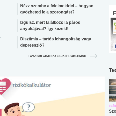
Nézz szembe a félelmeiddel – hogyan
győzheted le a szorongást?
Izgulsz, mert találkozol a párod
anyukájával? Így kezeld!
Disztímia – tartós lehangoltság vagy
depresszió?
TOVÁBBI CIKKEK: LELKI PROBLÉMÁK
Te
#Suli, munka
#Suli, munka
#Lél
Angol középfokú
Internet-függőség
Szo