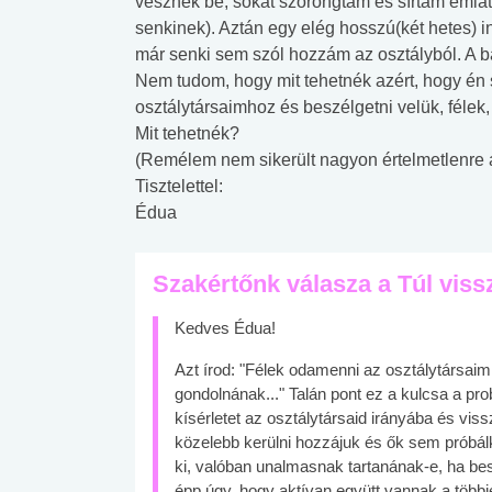
vesznek be, sokat szorongtam és sírtam emia
senkinek). Aztán egy elég hosszú(két hetes) i
már senki sem szól hozzám az osztályból. A b
Nem tudom, hogy mit tehetnék azért, hogy én 
osztálytársaimhoz és beszélgetni velük, féle
Mit tehetnék?
(Remélem nem sikerült nagyon értelmetlenre a 
Tisztelettel:
Édua
Szakértőnk válasza a Túl vis
Kedves Édua!
Azt írod: "Félek odamenni az osztálytársai
gondolnának..." Talán pont ez a kulcsa a p
kísérletet az osztálytársaid irányába és vis
közelebb kerülni hozzájuk és ők sem próbálk
ki, valóban unalmasnak tartanának-e, ha besz
épp úgy, hogy aktívan együtt vannak a többie