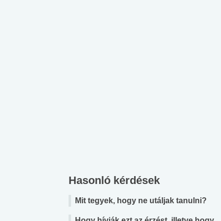
Hasonló kérdések
Mit tegyek, hogy ne utáljak tanulni?
Hogy hívják ezt az érzést, illetve hogy