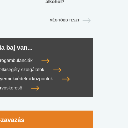
alkohol?
lábnyomod?
MÉG TÖBB TESZT
a baj van...
rogambulanciák
elkisegély-szolgálatok
yermekvédelmi központok
rvoskereső
Szavazás