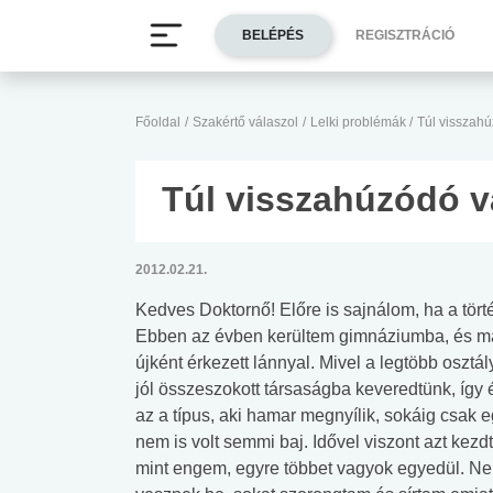
BELÉPÉS
REGISZTRÁCIÓ
Főoldal
/
Szakértő válaszol
/
Lelki problémák
/
Túl visszahú
Túl visszahúzódó v
2012.02.21.
Kedves Doktornő! Előre is sajnálom, ha a törté
Ebben az évben kerültem gimnáziumba, és már
újként érkezett lánnyal. Mivel a legtöbb osztál
jól összeszokott társaságba keveredtünk, így é
az a típus, aki hamar megnyílik, sokáig csak
nem is volt semmi baj. Idővel viszont azt kezd
mint engem, egyre többet vagyok egyedül. Ne