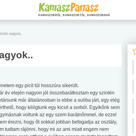
KAMASZOKRÓL, KAMASZOKTÓL, KAMASZOKNAK
zódó vagyok..
agyok..
netem egy picit túl hosszúra sikerült.
 év elején nagyon jól összebarátkoztam egy szintén
ytársunk már általánosban is ebbe a suliba járt, egy elég
rthető, hogy kilógtunk egy kicsit a sorból. Egyikőnk sem
 egymásnak voltunk az egy szem barátnőmmel, de ezzel
tem érezni, hogy őt sokkal jobban befogadja az osztály,
m tudtam rájönni, hogy mi az ami miatt engem nem