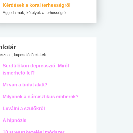
Kérdések a korai terhességről
Aggodalmak, kételyek a terhességről
nfotár
asznos, kapcsolódó cikkek
Serdülőkori depresszió: Miről
ismerhető fel?
Mi van a tudat alatt?
Milyenek a nárcisztikus emberek?
Leválni a szülőkről
A hipnózis
10 stresszkezelési módszer