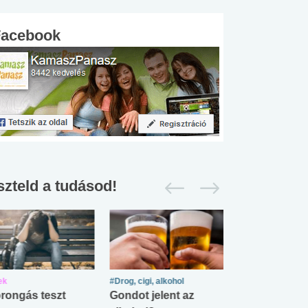
Facebook
szteld a tudásod!
ek
#Drog, cigi, alkohol
#Zöldövezet
rongás teszt
Gondot jelent az
Mekkora az ö