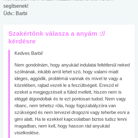
segítsenek!
Üdv.: Barbi
Szakértőnk válasza a anyám ://
kérdésre
Kedves Barbi!
Nem gondolnám, hogy anyukád indulatai feltétlenül neked
szólnának, inkább arról lehet szó, hogy valami miatt
ideges, aggódik, problémái vannak és mivel te vagy a
közelében, rajtad vezeti le a feszültségeit. Ereszd el
ezeket a megjegyzéseit a füled mellett, hiszen nem is
eléggé átgondoltak és te ezt pontosan tudod. Nem vagy
ribanc, nem tehetsz róla, hogy fogszabályzóra van
szükséged és nem tervezel drogozni vagy teherbe esni a
gimi alatt. Ha te ezekkel kapcsolatban biztos tudsz lenni
magadban, nem kell, hogy hasson rád anyukád
viselkedése.