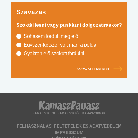
Szavazás
Szoktál lesni vagy puskázni dolgozatíráskor?
Sohasem fordult még elő.
Egyszer-kétszer volt már rá példa.
Gyakran elő szokott fordulni.
SZAVAZAT ELKÜLDÉSE
KAMASZOKRÓL, KAMASZOKTÓL, KAMASZOKNAK
FELHASZNÁLÁSI FELTÉTELEK ÉS ADATVÉDELEM
IMPRESSZUM