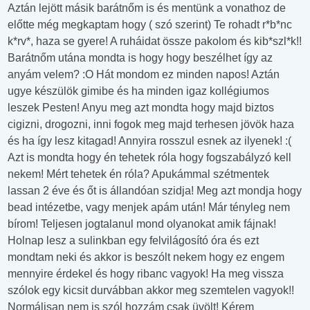
Aztán lejött másik barátnőm is és mentünk a vonathoz de
előtte még megkaptam hogy ( szó szerint) Te rohadt r*b*nc
k*rv*, haza se gyere! A ruháidat össze pakolom és kib*szl*k!!
Barátnőm utána mondta is hogy hogy beszélhet így az
anyám velem? :O Hát mondom ez minden napos! Aztán
ugye készülök gimibe és ha minden igaz kollégiumos
leszek Pesten! Anyu meg azt mondta hogy majd biztos
cigizni, drogozni, inni fogok meg majd terhesen jövök haza
és ha így lesz kitagad! Annyira rosszul esnek az ilyenek! :(
Azt is mondta hogy én tehetek róla hogy fogszabályzó kell
nekem! Mért tehetek én róla? Apukámmal szétmentek
lassan 2 éve és őt is állandóan szidja! Meg azt mondja hogy
bead intézetbe, vagy menjek apám után! Már tényleg nem
bírom! Teljesen jogtalanul mond olyanokat amik fájnak!
Holnap lesz a sulinkban egy felvilágosító óra és ezt
mondtam neki és akkor is beszólt nekem hogy ez engem
mennyire érdekel és hogy ribanc vagyok! Ha meg vissza
szólok egy kicsit durvábban akkor meg szemtelen vagyok!!
Normálisan nem is szól hozzám csak üvölt! Kérem