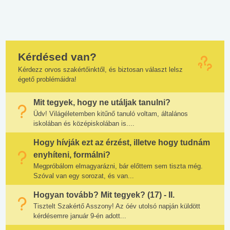
Kérdésed van?
Kérdezz orvos szakértőinktől, és biztosan választ lelsz
égető problémáidra!
Mit tegyek, hogy ne utáljak tanulni?
Üdv! Világéletemben kitűnő tanuló voltam, általános
iskolában és középiskolában is....
Hogy hívják ezt az érzést, illetve hogy tudnám
enyhíteni, formálni?
Megpróbálom elmagyarázni, bár előttem sem tiszta még.
Szóval van egy sorozat, és van...
Hogyan tovább? Mit tegyek? (17) - II.
Tisztelt Szakértő Asszony! Az óév utolsó napján küldött
kérdésemre január 9-én adott...