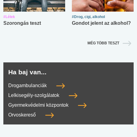
#Lélek
#Drog, cigi, alkohol
Szorongás teszt
Gondot jelent az alkohol?
MÉG TÖBB TESZT
Ha baj van...
Drogambulanciák
Lelkisegély-szolgálatok
Gyermekvédelmi központok
Orvoskereső