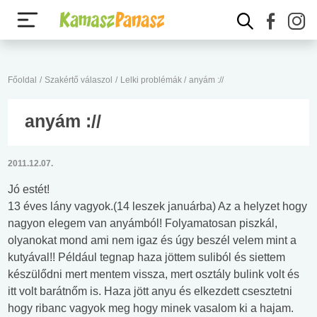
Főoldal
/
Szakértő válaszol
/
Lelki problémák
/
anyám ://
anyám ://
2011.12.07.
Jó estét!
13 éves lány vagyok.(14 leszek januárba) Az a helyzet hogy
nagyon elegem van anyámból! Folyamatosan piszkál,
olyanokat mond ami nem igaz és úgy beszél velem mint a
kutyával!! Például tegnap haza jöttem suliból és siettem
készülődni mert mentem vissza, mert osztály bulink volt és
itt volt barátnőm is. Haza jött anyu és elkezdett csesztetni
hogy ribanc vagyok meg hogy minek vasalom ki a hajam.