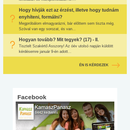
Hogy hívják ezt az érzést, illetve hogy tudnám
enyhíteni, formálni?
Megpróbálom elmagyarázni, bár előttem sem tiszta még.
Szóval van egy sorozat, és van...
Hogyan tovább? Mit tegyek? (17) - II.
Tisztelt Szakértő Asszony! Az óév utolsó napján küldött
kérdésemre január 9-én adott...
ÉN IS KÉRDEZEK
Facebook