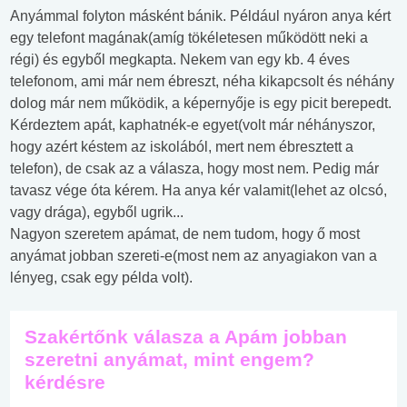
Anyámmal folyton másként bánik. Például nyáron anya kért
egy telefont magának(amíg tökéletesen működött neki a
régi) és egyből megkapta. Nekem van egy kb. 4 éves
telefonom, ami már nem ébreszt, néha kikapcsolt és néhány
dolog már nem működik, a képernyője is egy picit berepedt.
Kérdeztem apát, kaphatnék-e egyet(volt már néhányszor,
hogy azért késtem az iskolából, mert nem ébresztett a
telefon), de csak az a válasza, hogy most nem. Pedig már
tavasz vége óta kérem. Ha anya kér valamit(lehet az olcsó,
vagy drága), egyből ugrik...
Nagyon szeretem apámat, de nem tudom, hogy ő most
anyámat jobban szereti-e(most nem az anyagiakon van a
lényeg, csak egy példa volt).
Szakértőnk válasza a Apám jobban
szeretni anyámat, mint engem?
kérdésre