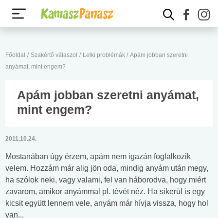
Főoldal
/
Szakértő válaszol
/
Lelki problémák
/
Apám jobban szeretni
anyámat, mint engem?
Apám jobban szeretni anyámat,
mint engem?
2011.10.24.
Mostanában úgy érzem, apám nem igazán foglalkozik
velem. Hozzám már alig jön oda, mindig anyám után megy,
ha szólok neki, vagy valami, fel van háborodva, hogy miért
zavarom, amikor anyámmal pl. tévét néz. Ha sikerül is egy
kicsit együtt lennem vele, anyám már hívja vissza, hogy hol
van...