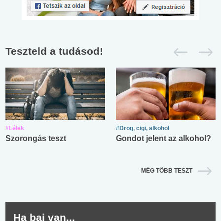
Teszteld a tudásod!
#Lélek
#Drog, cigi, alkohol
Szorongás teszt
Gondot jelent az alkohol?
MÉG TÖBB TESZT
Ha baj van...