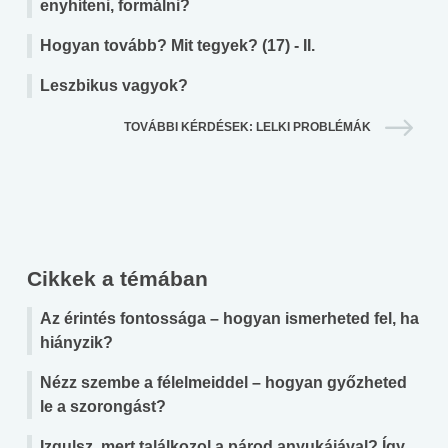
enyhíteni, formálni?
Hogyan tovább? Mit tegyek? (17) - II.
Leszbikus vagyok?
TOVÁBBI KÉRDÉSEK: LELKI PROBLÉMÁK
Cikkek a témában
Az érintés fontossága – hogyan ismerheted fel, ha
hiányzik?
Nézz szembe a félelmeiddel – hogyan győzheted
le a szorongást?
Izgulsz, mert találkozol a párod anyukájával? Így