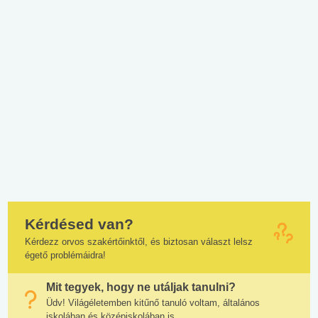
Kérdésed van?
Kérdezz orvos szakértőinktől, és biztosan választ lelsz
égető problémáidra!
Mit tegyek, hogy ne utáljak tanulni?
Üdv! Világéletemben kitűnő tanuló voltam, általános
iskolában és középiskolában is....