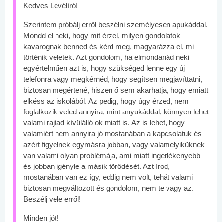
Kedves Levélíró!
Szerintem próbálj erről beszélni személyesen apukáddal.
Mondd el neki, hogy mit érzel, milyen gondolatok
kavarognak benned és kérd meg, magyarázza el, mi
történik veletek. Azt gondolom, ha elmondanád neki
egyértelműen azt is, hogy szükséged lenne egy új
telefonra vagy megkérnéd, hogy segítsen megjavíttatni,
biztosan megértené, hiszen ő sem akarhatja, hogy emiatt
elkéss az iskolából. Az pedig, hogy úgy érzed, nem
foglalkozik veled annyira, mint anyukáddal, könnyen lehet
valami rajtad kívülálló ok miatt is. Az is lehet, hogy
valamiért nem annyira jó mostanában a kapcsolatuk és
azért figyelnek egymásra jobban, vagy valamelyiküknek
van valami olyan problémája, ami miatt ingerlékenyebb
és jobban igényle a másik törődését. Azt írod,
mostanában van ez így, eddig nem volt, tehát valami
biztosan megváltozott és gondolom, nem te vagy az.
Beszélj vele erről!
Minden jót!