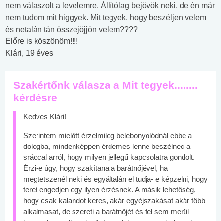
nem válaszolt a levelemre. Állítólag bejövök neki, de én már
nem tudom mit higgyek. Mit tegyek, hogy beszéljen velem
és netalán tán összejöjjön velem????
Előre is köszönöm!!!!
Klári, 19 éves
Szakértőnk válasza a Mit tegyek........
kérdésre
Kedves Klári!
Szerintem mielőtt érzelmileg belebonyolódnál ebbe a
dologba, mindenképpen érdemes lenne beszélned a
sráccal arról, hogy milyen jellegű kapcsolatra gondolt.
Érzi-e úgy, hogy szakítana a barátnőjével, ha
megtetszenél neki és egyáltalán el tudja- e képzelni, hogy
teret engedjen egy ilyen érzésnek. A másik lehetőség,
hogy csak kalandot keres, akár egyéjszakásat akár több
alkalmasat, de szereti a barátnőjét és fel sem merül