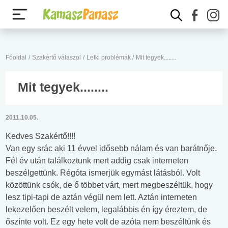
Főoldal
/
Szakértő válaszol
/
Lelki problémák
/
Mit tegyek........
Mit tegyek........
2011.10.05.
Kedves Szakértő!!!!
Van egy srác aki 11 évvel idősebb nálam és van barátnője.
Fél év után találkoztunk mert addig csak interneten
beszélgettünk. Régóta ismerjük egymást látásból. Volt
közöttünk csók, de ő többet várt, mert megbeszéltük, hogy
lesz tipi-tapi de aztán végül nem lett. Aztán interneten
lekezelően beszélt velem, legalábbis én így éreztem, de
őszínte volt. Ez egy hete volt de azóta nem beszéltünk és