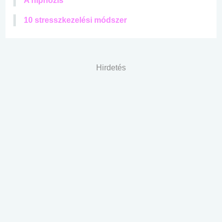
A hipnózis
10 stresszkezelési módszer
Hirdetés