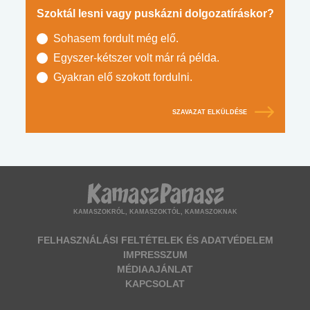
Szoktál lesni vagy puskázni dolgozatíráskor?
Sohasem fordult még elő.
Egyszer-kétszer volt már rá példa.
Gyakran elő szokott fordulni.
SZAVAZAT ELKÜLDÉSE
KAMASZOKRÓL, KAMASZOKTÓL, KAMASZOKNAK
FELHASZNÁLÁSI FELTÉTELEK ÉS ADATVÉDELEM
IMPRESSZUM
MÉDIAAJÁNLAT
KAPCSOLAT