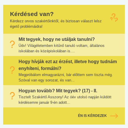
Kérdésed van?
Kérdezz orvos szakértőinktől, és biztosan választ lelsz
égető problémáidra!
Mit tegyek, hogy ne utáljak tanulni?
Üdv! Világéletemben kitűnő tanuló voltam, általános
iskolában és középiskolában is....
Hogy hívják ezt az érzést, illetve hogy tudnám
enyhíteni, formálni?
Megpróbálom elmagyarázni, bár előttem sem tiszta még.
Szóval van egy sorozat, és van...
Hogyan tovább? Mit tegyek? (17) - II.
Tisztelt Szakértő Asszony! Az óév utolsó napján küldött
kérdésemre január 9-én adott...
ÉN IS KÉRDEZEK