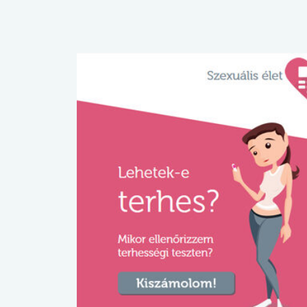
lábnyomod?
tudásteszt