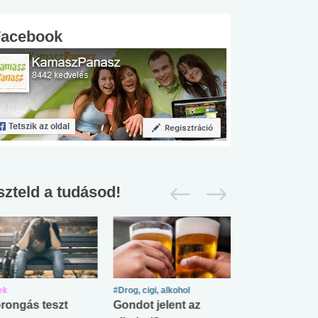
Facebook
szteld a tudásod!
ek
#Drog, cigi, alkohol
#Zöldövezet
rongás teszt
Gondot jelent az
Mekkora az ö