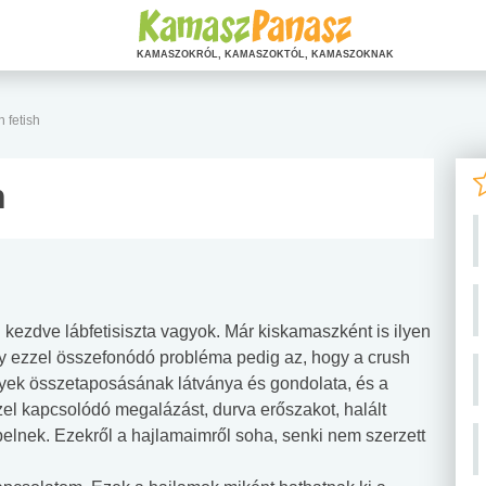
KAMASZOKRÓL, KAMASZOKTÓL, KAMASZOKNAK
 fetish
h
kezdve lábfetisiszta vagyok. Már kiskamaszként is ilyen
gy ezzel összefonódó probléma pedig az, hogy a crush
lények összetaposásának látványa és gondolata, és a
el kapcsolódó megalázást, durva erőszakot, halált
pelnek. Ezekről a hajlamaimről soha, senki nem szerzett