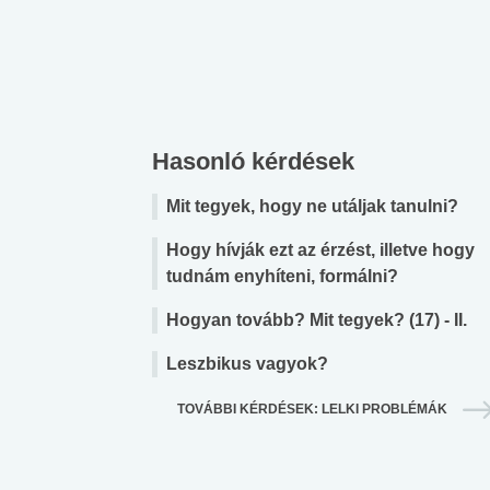
Hasonló kérdések
Mit tegyek, hogy ne utáljak tanulni?
Hogy hívják ezt az érzést, illetve hogy
tudnám enyhíteni, formálni?
Hogyan tovább? Mit tegyek? (17) - II.
Leszbikus vagyok?
TOVÁBBI KÉRDÉSEK: LELKI PROBLÉMÁK
 alkohol
#Zöldövezet
#Betegségek
lent az
Mekkora az ökológiai
Elsősegély