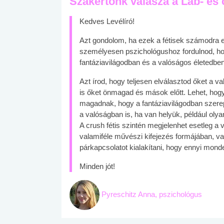
Szakértőnk válasza a Láb- és 
Kedves Levélíró!
Azt gondolom, ha ezek a fétisek számodra 
személyesen pszichológushoz fordulnod, hog
fantáziavilágodban és a valóságos életedben
Azt írod, hogy teljesen elválasztod őket a v
is őket önmagad és mások előtt. Lehet, hog
magadnak, hogy a fantáziavilágodban szerep
a valóságban is, ha van helyük, például olyan 
A crush fétis szintén megjelenhet esetleg a
valamiféle művészi kifejezés formájában, v
párkapcsolatot kialakítani, hogy ennyi mon
Minden jót!
Pyreschitz Anna, pszichológus