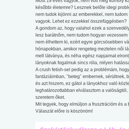
Most 19 éves vagyok, nem volt még komoly ka
későbbi életemre? Lesznek belőle idegi probl
nem tudok kijönni az emberekkel, nem tudom 
vagyok. Lehet ez ezzekkel összefüggésben?
A gondom az, hogy valahol ezek a szenvedélye
lesz barátnőm, nem tudom hogyan vezessem fe
nem élhettem ki, ezért egyre görcsösebben v
hónapokban, amikor rengeteg meztelen női lá
mell látványa, és néha egész napjaimat elrontj
lányoknak fogalmuk sincs róla, milyen hatáss
A crush fetish-sel pedig az a problémám, hogy
fantáziáimban, "beteg" embernek, sérültnek
és azt hiszem, ez gátol a lányokhoz való kö
leghatározottabban elválasztom a valóságtól,
szeretem őket.
Mit tegyek, hogy elmúljon a frusztrációm és 
Válaszát előre is köszönöm!