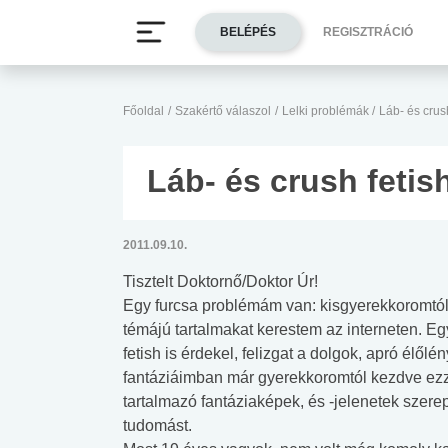
BELÉPÉS
REGISZTRÁCIÓ
Főoldal
/
Szakértő válaszol
/
Lelki problémák
/
Láb- és crush
Láb- és crush fetis
2011.09.10.
Tisztelt Doktornő/Doktor Úr!
Egy furcsa problémám van: kisgyerekkoromtól 
témájú tartalmakat kerestem az interneten. E
fetish is érdekel, felizgat a dolgok, apró élő
fantáziáimban már gyerekkoromtól kezdve ezz
tartalmazó fantáziaképek, és -jelenetek szere
tudomást.