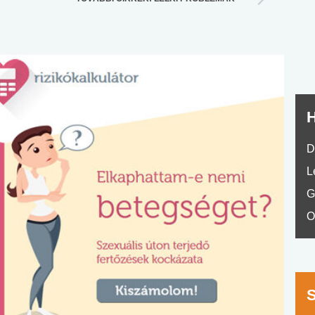
nyelvvizsga teszt -
teszt
No.42
H
D
L
G
O