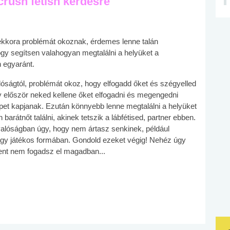
crush fetish kérdésre
ekkora problémát okoznak, érdemes lenne talán
y segítsen valahogyan megtalálni a helyüket a
 egyaránt.
alóságtól, problémát okoz, hogy elfogadd őket és szégyelled
y először neked kellene őket elfogadni és megengedni
et kapjanak. Ezután könnyebb lenne megtalálni a helyüket
barátnőt találni, akinek tetszik a lábfétised, partner ebben.
 valóságban úgy, hogy nem ártasz senkinek, például
agy játékos formában. Gondold ezeket végig! Nehéz úgy
dent nem fogadsz el magadban...