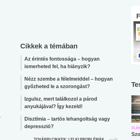
Cikkek a témában
Az érintés fontossága – hogyan
ismerheted fel, ha hiányzik?
Nézz szembe a félelmeiddel – hogyan
Te
győzheted le a szorongást?
Izgulsz, mert találkozol a párod
anyukájával? Így kezeld!
Disztímia – tartós lehangoltság vagy
depresszió?
#Suli, munka
#Suli, munka
#Lél
Angol középfokú
Internet-függőség
Szo
TOVÁBBI CIKKEK: LELKI PROBLÉMÁK