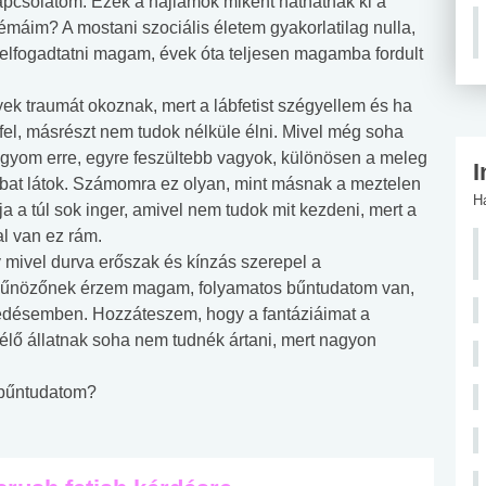
pcsolatom. Ezek a hajlamok miként hathatnak ki a
émáim? A mostani szociális életem gyakorlatilag nulla,
elfogadtatni magam, évek óta teljesen magamba fordult
k traumát okoznak, mert a lábfetist szégyellem és ha
l, másrészt nem tudok nélküle élni. Mivel még soha
ágyom erre, egyre feszültebb vagyok, különösen a meleg
I
bat látok. Számomra ez olyan, mint másnak a meztelen
H
a a túl sok inger, amivel nem tudok mit kezdeni, mert a
al van ez rám.
 mivel durva erőszak és kínzás szerepel a
, bűnözőnek érzem magam, folyamatos bűntudatom van,
zledésemben. Hozzáteszem, hogy a fantáziáimat a
 élő állatnak soha nem tudnék ártani, mert nagyon
a bűntudatom?