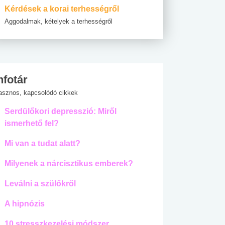
Kérdések a korai terhességről
Aggodalmak, kételyek a terhességről
nfotár
asznos, kapcsolódó cikkek
Serdülőkori depresszió: Miről
ismerhető fel?
Mi van a tudat alatt?
Milyenek a nárcisztikus emberek?
Leválni a szülőkről
A hipnózis
10 stresszkezelési módszer