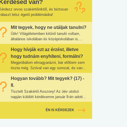
Kérdésed van?
Kérdezz orvos szakértőinktől, és biztosan
választ lelsz égető problémáidra!
Mit tegyek, hogy ne utáljak tanulni?
Üdv! Világéletemben kitűnő tanuló voltam,
általános iskolában és középiskolában is....
Hogy hívják ezt az érzést, illetve
hogy tudnám enyhíteni, formálni?
Megpróbálom elmagyarázni, bár előttem sem
tiszta még. Szóval van egy sorozat, és van...
Hogyan tovább? Mit tegyek? (17) -
II.
Tisztelt Szakértő Asszony! Az óév utolsó
napján küldött kérdésemre január 9-én adott...
ÉN IS KÉRDEZEK