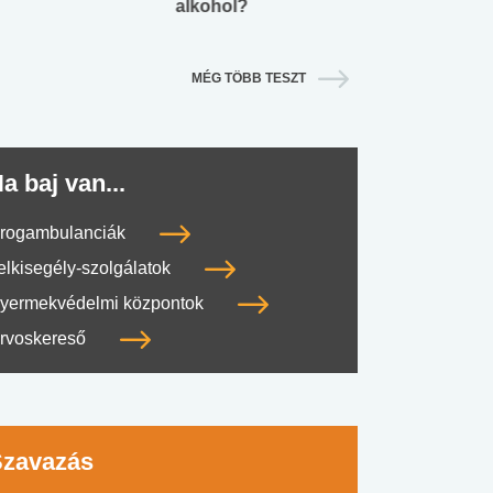
alkohol?
lábnyomod?
MÉG TÖBB TESZT
a baj van...
rogambulanciák
elkisegély-szolgálatok
yermekvédelmi központok
rvoskereső
Szavazás