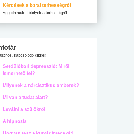
Kérdések a korai terhességről
Aggodalmak, kételyek a terhességről
nfotár
asznos, kapcsolódó cikkek
Serdülőkori depresszió: Miről
ismerhető fel?
Milyenek a nárcisztikus emberek?
Mi van a tudat alatt?
Leválni a szülőkről
A hipnózis
Hogyan tesz a kutyád/macskád