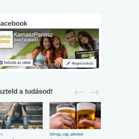
Facebook
szteld a tudásod!
ek
#Drog, cigi, alkohol
#Zöldövezet