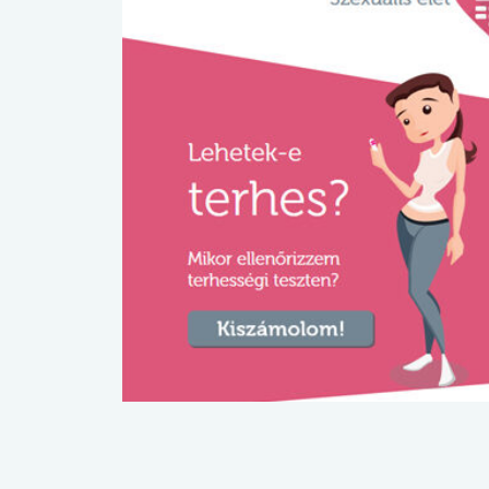
 alkohol
#Zöldövezet
#Betegségek