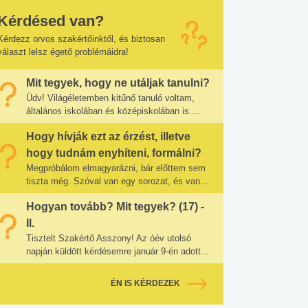
Kérdésed van?
Kérdezz orvos szakértőinktől, és biztosan
választ lelsz égető problémáidra!
Mit tegyek, hogy ne utáljak tanulni?
Üdv! Világéletemben kitűnő tanuló voltam,
általános iskolában és középiskolában is....
Hogy hívják ezt az érzést, illetve
hogy tudnám enyhíteni, formálni?
Megpróbálom elmagyarázni, bár előttem sem
tiszta még. Szóval van egy sorozat, és van...
Hogyan tovább? Mit tegyek? (17) -
II.
Tisztelt Szakértő Asszony! Az óév utolsó
napján küldött kérdésemre január 9-én adott...
ÉN IS KÉRDEZEK