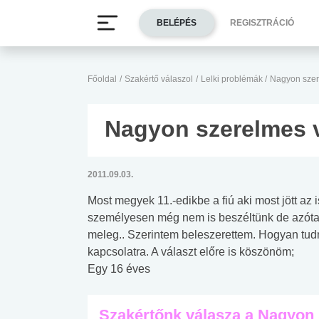
BELÉPÉS
REGISZTRÁCIÓ
Főoldal
/
Szakértő válaszol
/
Lelki problémák
/
Nagyon szer
Nagyon szerelmes 
2011.09.03.
Most megyek 11.-edikbe a fiú aki most jött az
személyesen még nem is beszéltünk de azóta
meleg.. Szerintem beleszerettem. Hogyan tud
kapcsolatra. A választ előre is köszönöm;
Egy 16 éves
Szakértőnk válasza a Nagyon 