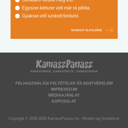
Egyszer-kétszer volt már rá példa.
Gyakran elő szokott fordulni.
SZAVAZAT ELKÜLDÉSE
KAMASZOKRÓL, KAMASZOKTÓL, KAMASZOKNAK
FELHASZNÁLÁSI FELTÉTELEK ÉS ADATVÉDELEM
IMPRESSZUM
MÉDIAAJÁNLAT
KAPCSOLAT
Copyright © 2008-2026 KamaszPanasz.hu - Minden jog fenntartva!