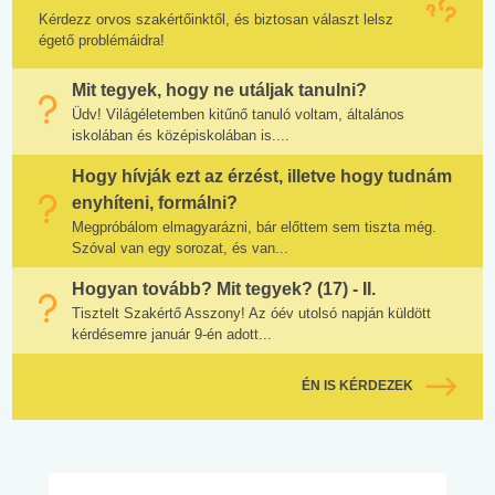
Kérdezz orvos szakértőinktől, és biztosan választ lelsz
égető problémáidra!
Mit tegyek, hogy ne utáljak tanulni?
Üdv! Világéletemben kitűnő tanuló voltam, általános
iskolában és középiskolában is....
Hogy hívják ezt az érzést, illetve hogy tudnám
enyhíteni, formálni?
Megpróbálom elmagyarázni, bár előttem sem tiszta még.
Szóval van egy sorozat, és van...
Hogyan tovább? Mit tegyek? (17) - II.
Tisztelt Szakértő Asszony! Az óév utolsó napján küldött
kérdésemre január 9-én adott...
ÉN IS KÉRDEZEK