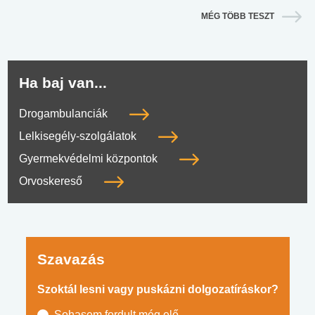
MÉG TÖBB TESZT
Ha baj van...
Drogambulanciák
Lelkisegély-szolgálatok
Gyermekvédelmi központok
Orvoskereső
Szavazás
Szoktál lesni vagy puskázni dolgozatíráskor?
Sohasem fordult még elő.