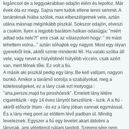
kigáncsol de a leggyakrabban odajön elém és lepofoz. Már
évek óta ez megy. Sajna nem tudok ellene tenni semmit. A
tanároknak hiába szólok, max elbeszélgetnek vele, aztán
utána másnap méginkább piszkál. Sokszor odajön, elveszi
a csokim. Ilyen a legjobb barátom halkan odasúgja: "miért
adtad oda neki?!" erre csak az válaszolom hogy: " mi mást
tehettem volna..." aztán sóhajtok egy nagyot. Most egy olyan
gyerekről írok, akitől szinte mindenki fél. Ha valaki szóba áll
vele, vagy nevet a hülyébbnél hülyébb viccein, csak azért
van, mert félnek tőle. Ez volt a fiú.
A másik aki piszkál pedig egy lány. Be kell valljam, nagyon
bunkó. Amikor a tanárnő sorolja a szabályokat, meg a
kötelességeket, ez a lány csak ezt motyogja :
"aha,persze,majd ha piroshóesik". Emelett lány létére
cigarettázik - egy 14 éves lányról beszélünk - iszik. A a fiú -
akiről először írtam - és ez a lány jóban vannak egymással.
És a lány meg pont az elöttem lévő padban ül. Mindig
leveleznek. Egyszer a fiú egy levelet akart átdobni a
lánynak, ami véletlenül nálam landolt. Szerencsére nem