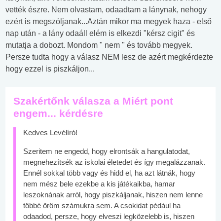
vették észre. Nem olvastam, odaadtam a lánynak, nehogy
ezért is megszóljanak...Aztán mikor ma megyek haza - első
nap után - a lány odaáll elém is elkezdi "kérsz cigit" és
mutatja a dobozt. Mondom " nem " és tovább megyek.
Persze tudta hogy a válasz NEM lesz de azért megkérdezte
hogy ezzel is piszkáljon...
Szakértőnk válasza a Miért pont
engem... kérdésre
Kedves Levélíró!
Szeritem ne engedd, hogy elrontsák a hangulatodat,
megnehezítsék az iskolai életedet és így megalázzanak.
Ennél sokkal több vagy és hidd el, ha azt látnák, hogy
nem mész bele ezekbe a kis játékaikba, hamar
leszoknának arról, hogy piszkáljanak, hiszen nem lenne
többé öröm számukra sem. A csokidat pédául ha
odaadod, persze, hogy elveszi legközelebb is, hiszen