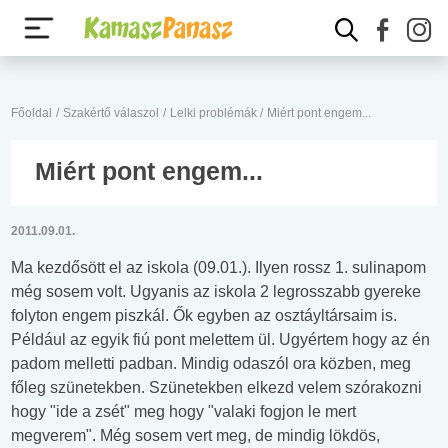
Főoldal
/
Szakértő válaszol
/
Lelki problémák
/
Miért pont engem...
Miért pont engem...
2011.09.01.
Ma kezdősött el az iskola (09.01.). Ilyen rossz 1. sulinapom
még sosem volt. Ugyanis az iskola 2 legrosszabb gyereke
folyton engem piszkál. Ők egyben az osztáyltársaim is.
Például az egyik fiú pont melettem ül. Ugyértem hogy az én
padom melletti padban. Mindig odaszól ora közben, meg
főleg szünetekben. Szünetekben elkezd velem szórakozni
hogy "ide a zsét" meg hogy "valaki fogjon le mert
megverem". Még sosem vert meg, de mindig lökdös,