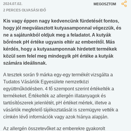
2024.07.02.
MEGOSZTOM
2 PERCES OLVASÁSI IDŐ
Kis vagy éppen nagy kedvencünk fürdetését fontos,
hogy jól megválasztott kutyasamponnal végezzük, és
ne a sajátunkból oldjuk meg a feladatot. A kutyák
bőrének pH értéke ugyanis eltér az emberétől. Más
kérdés, hogy a kutyasamponnak hirdetett termékek
közül sem felel meg mindegyik pH értéke a kutyák
számára ideálisnak.
A tesztek során 9 márka egy-egy termékét vizsgálta a
Tudatos Vásárlók Egyesülete nemzetközi
együttműködésben. 4 fő szempont szerint értékelték a
termékeket. Értékelték az allergén illatanyagok és
tartósítószerek jelenlétét, pH értéket mértek, illetve a
vásárlók megfelelő tájékoztatását is szemügyre vették a
címkén lévő információk vagy azok hiánya alapján.
Az allergén összetevőket az emberekre gyakorolt