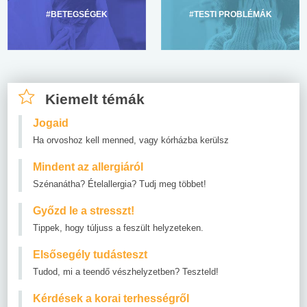
#BETEGSÉGEK
#TESTI PROBLÉMÁK
Kiemelt témák
Jogaid
Ha orvoshoz kell menned, vagy kórházba kerülsz
Mindent az allergiáról
Szénanátha? Ételallergia? Tudj meg többet!
Győzd le a stresszt!
Tippek, hogy túljuss a feszült helyzeteken.
Elsősegély tudásteszt
Tudod, mi a teendő vészhelyzetben? Teszteld!
Kérdések a korai terhességről