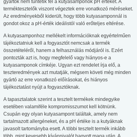
gyártók nem tüntetik fel a kutyasamponok pH értékét. A
terméktesztelők viszont végeztek erre vonatkozó méréseket.
Az eredményekből kiderült, hogy több kutyasamponnál is
gondot okoz a pH-érték ideálistól való erőteljes eltérése.
A kutyasamponhoz mellékelt információknak egyértelműen
tájékoztatniuk kell a fogyasztót nemcsak a termék
összetételéről, hanem a felhasználás módjáról is. Ezért
pontozták azt is, hogy megfelelő vagy hiányos-e a
kutyasamponok címkéje. Ugyan ezt rendelet írja elő, a
teszteredmények azt mutatják, mégsem követi még minden
gyártó az erre vonatkozó előírásokat, és hiányos
tájékoztatást nyújt a fogyasztóknak.
A tapasztalatok szerint a tesztelt termékek mindegyike
esetében valamiféle kompromisszumot kell kötnünk.
Csupán egy olyan kutyasampont találtak, amely nem
tartalmazott allergéneket, és a pH értéke is a kutyáknak
javasolt tartományba esett. A többi tesztelt termék inkább
több, mint kevesebb kívánnivalót hagyott maga után. A