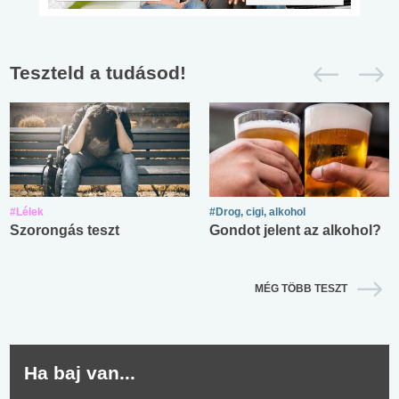
Teszteld a tudásod!
#Lélek
#Drog, cigi, alkohol
Szorongás teszt
Gondot jelent az alkohol?
MÉG TÖBB TESZT
Ha baj van...