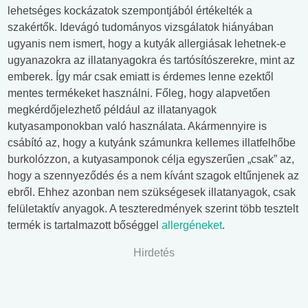
lehetséges kockázatok szempontjából értékelték a
szakértők. Idevágó tudományos vizsgálatok hiányában
ugyanis nem ismert, hogy a kutyák allergiásak lehetnek-e
ugyanazokra az illatanyagokra és tartósítószerekre, mint az
emberek. Így már csak emiatt is érdemes lenne ezektől
mentes termékeket használni. Főleg, hogy alapvetően
megkérdőjelezhető például az illatanyagok
kutyasamponokban való használata. Akármennyire is
csábító az, hogy a kutyánk számunkra kellemes illatfelhőbe
burkolózzon, a kutyasamponok célja egyszerűen „csak” az,
hogy a szennyeződés és a nem kívánt szagok eltűnjenek az
ebről. Ehhez azonban nem szükségesek illatanyagok, csak
felületaktív anyagok. A teszteredmények szerint több tesztelt
termék is tartalmazott bőséggel
allergéneket
.
Hirdetés