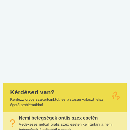
Kérdésed van?
Kérdezz orvos szakértőinktől, és biztosan választ lelsz
égető problémáidra!
Nemi betegségek orális szex esetén
Védekezés nélküli orális szex esetén kell tartani a nemi
betegségek átadásától s annak...