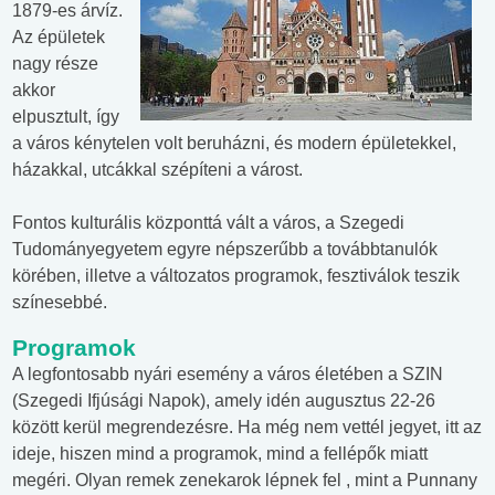
1879-es árvíz.
Az épületek
nagy része
akkor
elpusztult, így
a város kénytelen volt beruházni, és modern épületekkel,
házakkal, utcákkal szépíteni a várost.
Fontos kulturális központtá vált a város, a Szegedi
Tudományegyetem egyre népszerűbb a továbbtanulók
körében, illetve a változatos programok, fesztiválok teszik
színesebbé.
Programok
A legfontosabb nyári esemény a város életében a SZIN
(Szegedi Ifjúsági Napok), amely idén augusztus 22-26
között kerül megrendezésre. Ha még nem vettél jegyet, itt az
ideje, hiszen mind a programok, mind a fellépők miatt
megéri. Olyan remek zenekarok lépnek fel , mint a Punnany