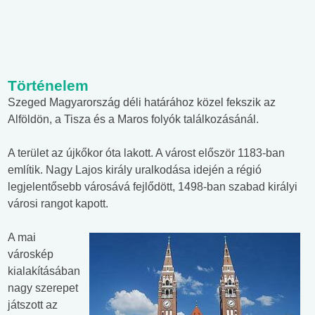
Történelem
Szeged Magyarország déli határához közel fekszik az
Alföldön, a Tisza és a Maros folyók találkozásánál.
A terület az újkőkor óta lakott. A várost először 1183-ban
említik. Nagy Lajos király uralkodása idején a régió
legjelentősebb városává fejlődött, 1498-ban szabad királyi
városi rangot kapott.
A mai
városkép
kialakításában
nagy szerepet
játszott az