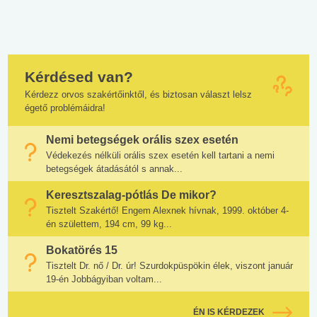
Kérdésed van?
Kérdezz orvos szakértőinktől, és biztosan választ lelsz
égető problémáidra!
Nemi betegségek orális szex esetén
Védekezés nélküli orális szex esetén kell tartani a nemi
betegségek átadásától s annak...
Keresztszalag-pótlás De mikor?
Tisztelt Szakértő! Engem Alexnek hívnak, 1999. október 4-
én születtem, 194 cm, 99 kg...
Bokatörés 15
Tisztelt Dr. nő / Dr. úr! Szurdokpüspökin élek, viszont január
19-én Jobbágyiban voltam...
ÉN IS KÉRDEZEK