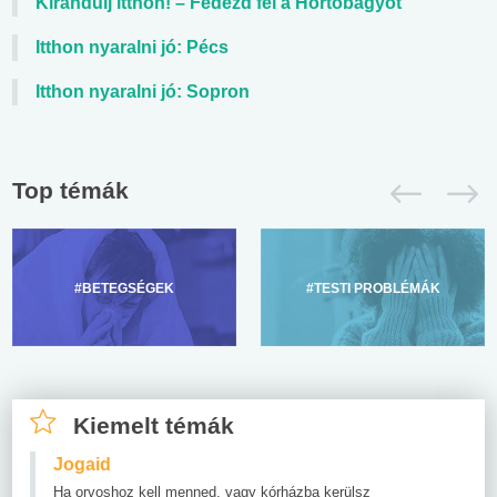
Kirándulj itthon! – Fedezd fel a Hortobágyot
Itthon nyaralni jó: Pécs
Itthon nyaralni jó: Sopron
Top témák
#BETEGSÉGEK
#TESTI PROBLÉMÁK
Kiemelt témák
Jogaid
Ha orvoshoz kell menned, vagy kórházba kerülsz