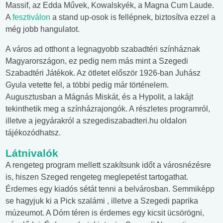
Massif, az Edda Művek, Kowalskyék, a Magna Cum Laude.
A
fesztiválon
a stand up-osok is fellépnek, biztosítva ezzel a
még jobb hangulatot.
A város ad otthont a legnagyobb szabadtéri színháznak
Magyarországon, ez pedig nem más mint a Szegedi
Szabadtéri Játékok. Az ötletet először 1926-ban Juhász
Gyula vetette fel, a többi pedig már történelem.
Augusztusban a Mágnás Miskát, és a Hypolit, a lakájt
tekinthetik meg a színházrajongók. A részletes programról,
illetve a jegyárakról a szegediszabadteri.hu oldalon
tájékozódhatsz.
Látnivalók
A rengeteg program mellett szakítsunk időt a városnézésre
is, hiszen Szeged rengeteg meglepetést tartogathat.
Érdemes egy kiadós sétát tenni a belvárosban. Semmiképp
se hagyjuk ki a Pick szalámi , illetve a Szegedi paprika
múzeumot. A Dóm téren is érdemes egy kicsit ücsörögni,