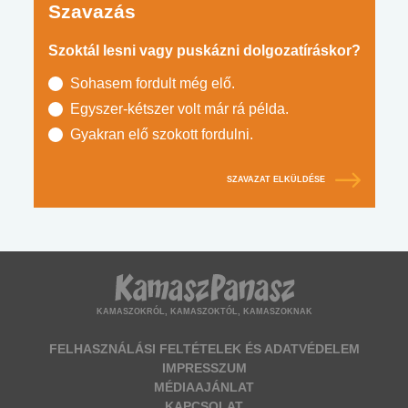
Szavazás
Szoktál lesni vagy puskázni dolgozatíráskor?
Sohasem fordult még elő.
Egyszer-kétszer volt már rá példa.
Gyakran elő szokott fordulni.
SZAVAZAT ELKÜLDÉSE
KAMASZOKRÓL, KAMASZOKTÓL, KAMASZOKNAK
FELHASZNÁLÁSI FELTÉTELEK ÉS ADATVÉDELEM
IMPRESSZUM
MÉDIAAJÁNLAT
KAPCSOLAT