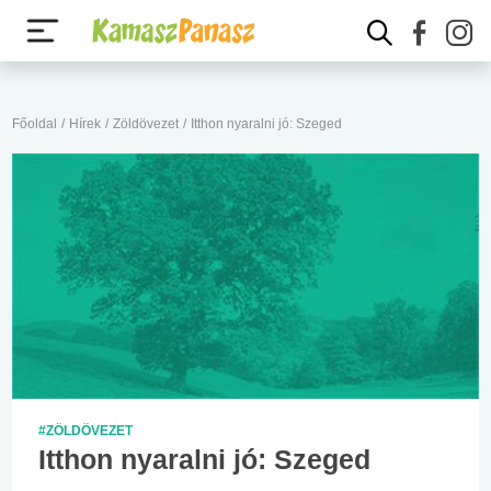
Főoldal
/
Hírek
/
Zöldövezet
/
Itthon nyaralni jó: Szeged
#ZÖLDÖVEZET
Itthon nyaralni jó: Szeged