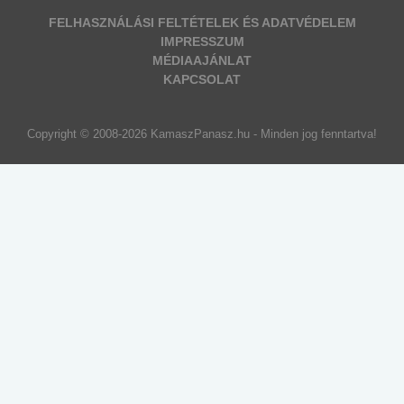
FELHASZNÁLÁSI FELTÉTELEK ÉS ADATVÉDELEM
IMPRESSZUM
MÉDIAAJÁNLAT
KAPCSOLAT
Copyright © 2008-2026 KamaszPanasz.hu - Minden jog fenntartva!