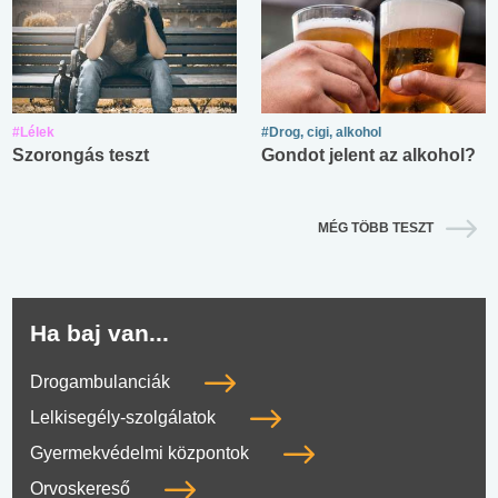
#Lélek
#Drog, cigi, alkohol
Szorongás teszt
Gondot jelent az alkohol?
MÉG TÖBB TESZT
Ha baj van...
Drogambulanciák
Lelkisegély-szolgálatok
Gyermekvédelmi központok
Orvoskereső