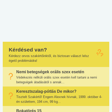
Kérdésed van?
Kérdezz orvos szakértőinktől, és biztosan választ lelsz
égető problémáidra!
Nemi betegségek orális szex esetén
Védekezés nélküli orális szex esetén kell tartani a nemi
betegségek átadásától s annak...
Keresztszalag-pótlás De mikor?
Tisztelt Szakértő! Engem Alexnek hívnak, 1999. október 4-
én születtem, 194 cm, 99 kg...
Bokatörés 15