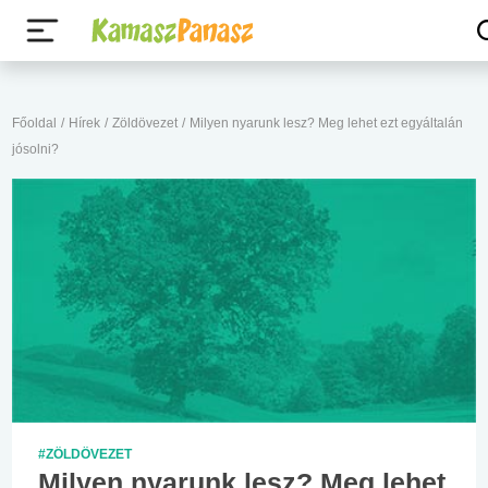
Főoldal
/
Hírek
/
Zöldövezet
/
Milyen nyarunk lesz? Meg lehet ezt egyáltalán
jósolni?
#ZÖLDÖVEZET
Milyen nyarunk lesz? Meg lehet