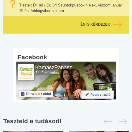
Tisztelt Dr. nő / Dr. úr! Szurdokpüspökin élek, viszont január
19-én Jobbágyiban voltam...
ÉN IS KÉRDEZEK
Facebook
Teszteld a tudásod!