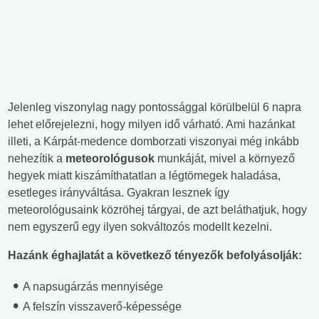
Jelenleg viszonylag nagy pontossággal körülbelül 6 napra
lehet előrejelezni, hogy milyen idő várható. Ami hazánkat
illeti, a Kárpát-medence domborzati viszonyai még inkább
nehezítik a
meteorológusok
munkáját, mivel a környező
hegyek miatt kiszámíthatatlan a légtömegek haladása,
esetleges irányváltása. Gyakran lesznek így
meteorológusaink közröhej tárgyai, de azt beláthatjuk, hogy
nem egyszerű egy ilyen sokváltozós modellt kezelni.
Hazánk éghajlatát a következő tényezők befolyásolják:
A napsugárzás mennyisége
A felszín visszaverő-képessége