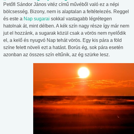
Petőfi Sándor János vitéz című művéből való ez a népi
bölcsesség. Bizony, nem is alaptalan a feltételezés. Reggel
és este a
Nap sugarai
sokkal vastagabb légrétegen
hatolnak át, mint délben. A kék szín nagy része így már nem
jut el hozzánk, a sugarak közül csak a vörös nem nyelődik
el, a kelő és nyugvó Nap tehát vörös. Egy kis pára a föld
színe felett növeli ezt a hatást. Borús ég, sok pára esetén
azonban az összes szín eltűnik, az ég szürke lesz.