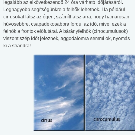
legalább az elkövetkezendő 24 óra várható időjárásáról.
Legnagyobb segítségünkre a felhők lehetnek. Ha például
cirrusokat látsz az égen, számíthatsz arra, hogy hamarosan
hűvösebbre, csapadékosabbra fordul az idő, mivel ezek a
felhők a frontok előfutárai. A bárányfelhők (cirrocumulusok)
viszont szép időt jeleznek, aggodalomra semmi ok, nyomás
ki a strandra!