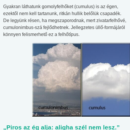
Gyakran láthatunk gomolyfelhőket (cumulus) is az égen,
ezektől nem kell tartanunk, ritkán hullik belőlük csapadék.
De legyünk résen, ha megszaporodnak, mert zivatarfelhővé,
cumulonimbus-szá fejlődhetnek. Jellegzetes üllő-formájáról
könnyen felismerhető ez a felhőtípus.
„Piros az ég alja: aligha szél nem lesz.”