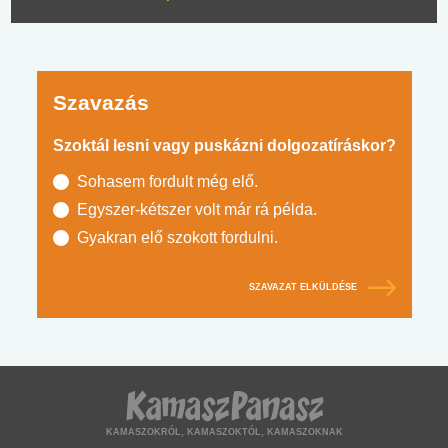
Szavazás
Szoktál lesni vagy puskázni dolgozatíráskor?
Sohasem fordult még elő.
Egyszer-kétszer volt már rá példa.
Gyakran elő szokott fordulni.
SZAVAZAT ELKÜLDÉSE
KAMASZOKRÓL, KAMASZOKTÓL, KAMASZOKNAK