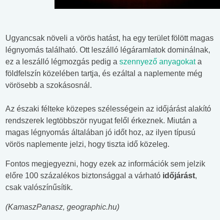
Ugyancsak növeli a vörös hatást, ha egy terület fölött magas
légnyomás található. Ott leszálló légáramlatok dominálnak,
ez a leszálló légmozgás pedig a
szennyező anyagokat
a
földfelszín közelében tartja, és ezáltal a naplemente még
vörösebb a szokásosnál.
Az északi félteke közepes szélességein az időjárást alakító
rendszerek legtöbbször nyugat felől érkeznek. Miután a
magas légnyomás általában jó időt hoz, az ilyen típusú
vörös naplemente jelzi, hogy tiszta idő közeleg.
Fontos megjegyezni, hogy ezek az információk sem jelzik
előre 100 százalékos biztonsággal a várható
időjárást
,
csak valószínűsítik.
(KamaszPanasz,
geographic.hu
)