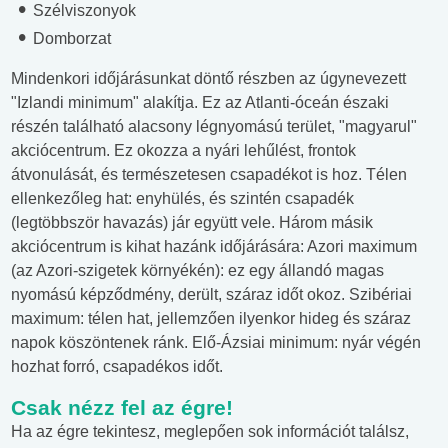
Szélviszonyok
Domborzat
Mindenkori időjárásunkat döntő részben az úgynevezett
"Izlandi minimum" alakítja. Ez az Atlanti-óceán északi
részén található alacsony légnyomású terület, "magyarul"
akciócentrum. Ez okozza a nyári lehűlést, frontok
átvonulását, és természetesen csapadékot is hoz. Télen
ellenkezőleg hat: enyhülés, és szintén csapadék
(legtöbbször havazás) jár együtt vele. Három másik
akciócentrum is kihat hazánk időjárására: Azori maximum
(az Azori-szigetek környékén): ez egy állandó magas
nyomású képződmény, derült, száraz időt okoz. Szibériai
maximum: télen hat, jellemzően ilyenkor hideg és száraz
napok köszöntenek ránk. Elő-Ázsiai minimum: nyár végén
hozhat forró, csapadékos időt.
Csak nézz fel az égre!
Ha az égre tekintesz, meglepően sok információt találsz,