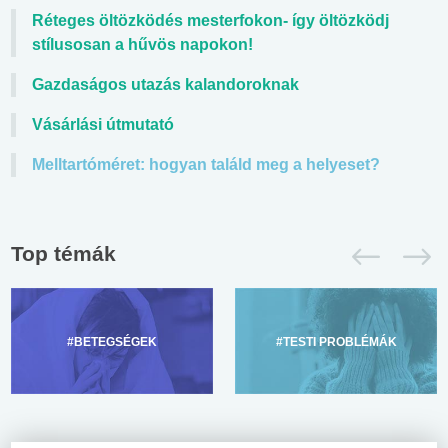
Réteges öltözködés mesterfokon- így öltözködj
stílusosan a hűvös napokon!
Gazdaságos utazás kalandoroknak
Vásárlási útmutató
Melltartóméret: hogyan találd meg a helyeset?
Top témák
#BETEGSÉGEK
#TESTI PROBLÉMÁK