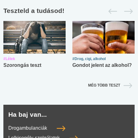
Teszteld a tudásod!
#Lélek
#Drog, cigi, alkohol
Szorongás teszt
Gondot jelent az alkohol?
MÉG TÖBB TESZT
Ha baj van...
Drogambulanciák
Lelkisegély-szolgálatok