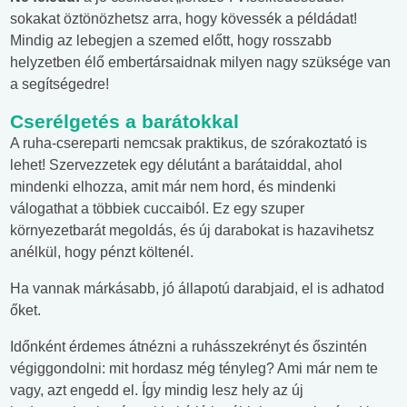
sokakat öztönözhetsz arra, hogy kövessék a példádat!
Mindig az lebegjen a szemed előtt, hogy rosszabb
helyzetben élő embertársaidnak milyen nagy szüksége van
a segítségedre!
Cserélgetés a barátokkal
A ruha-csereparti nemcsak praktikus, de szórakoztató is
lehet! Szervezzetek egy délutánt a barátaiddal, ahol
mindenki elhozza, amit már nem hord, és mindenki
válogathat a többiek cuccaiból. Ez egy szuper
környezetbarát megoldás, és új darabokat is hazavihetsz
anélkül, hogy pénzt költenél.
Ha vannak márkásabb, jó állapotú darabjaid, el is adhatod
őket.
Időnként érdemes átnézni a ruhásszekrényt és őszintén
végiggondolni: mit hordasz még tényleg? Ami már nem te
vagy, azt engedd el. Így mindig lesz hely az új