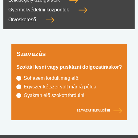
Gyermekvédelmi központok
Orvoskereső
Szavazás
Szoktál lesni vagy puskázni dolgozatíráskor?
Sohasem fordult még elő.
Egyszer-kétszer volt már rá példa.
Gyakran elő szokott fordulni.
SZAVAZAT ELKÜLDÉSE