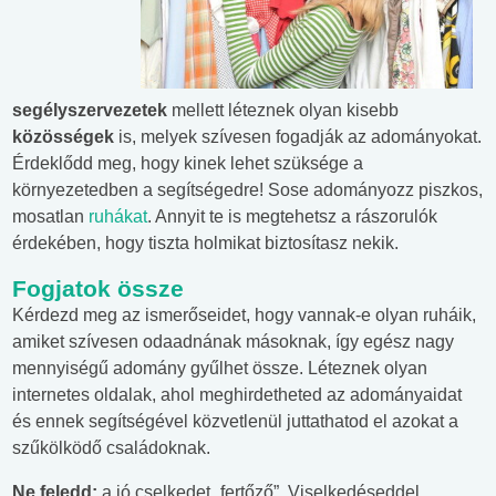
segélyszervezetek
mellett léteznek olyan kisebb
közösségek
is, melyek szívesen fogadják az adományokat.
Érdeklődd meg, hogy kinek lehet szüksége a
környezetedben a segítségedre! Sose adományozz piszkos,
mosatlan
ruhákat
. Annyit te is megtehetsz a rászorulók
érdekében, hogy tiszta holmikat biztosítasz nekik.
Fogjatok össze
Kérdezd meg az ismerőseidet, hogy vannak-e olyan ruháik,
amiket szívesen odaadnának másoknak, így egész nagy
mennyiségű adomány gyűlhet össze. Léteznek olyan
internetes oldalak, ahol meghirdetheted az adományaidat
és ennek segítségével közvetlenül juttathatod el azokat a
szűkölködő családoknak.
Ne feledd:
a jó cselkedet „fertőző”. Viselkedéseddel