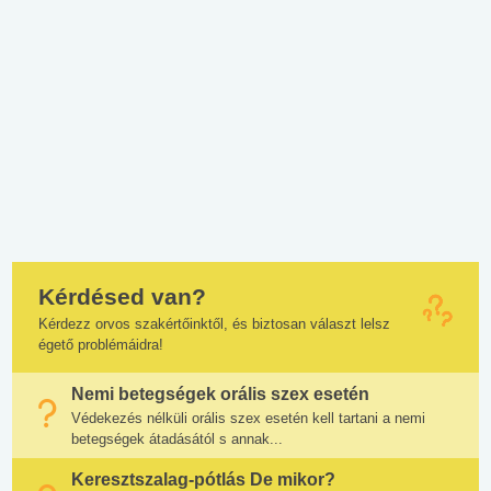
Kérdésed van?
Kérdezz orvos szakértőinktől, és biztosan választ lelsz
égető problémáidra!
Nemi betegségek orális szex esetén
Védekezés nélküli orális szex esetén kell tartani a nemi
betegségek átadásától s annak...
Keresztszalag-pótlás De mikor?