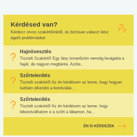
Kérdésed van?
Kérdezz orvos szakértőinktől, és biztosan választ lelsz
égető problémáidra!
Hajnövesztés
Tisztelt Szakértő! Egy lány ismerősöm nemrég levágatta a
haját, de nagyon megbánta. Azóta...
Szőrtelenítés
Tisztelt szakértő! Az én kérdésem az lenne, hogy hogyan
tudnám elkerülni a borotválás...
Szőrtelenítés
Tisztelt szakértő! Az én kérdésem az lenne, hogy
leborotválhatom e a szőrt a lábamon, ha...
ÉN IS KÉRDEZEK