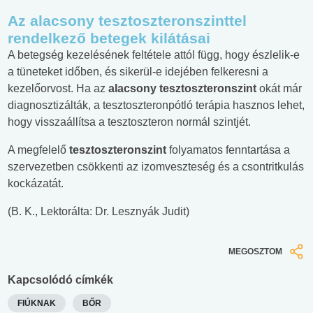
Az alacsony tesztoszteronszinttel
rendelkező betegek kilátásai
A betegség kezelésének feltétele attól függ, hogy észlelik-e
a tüneteket időben, és sikerül-e idejében felkeresni a
kezelőorvost. Ha az
alacsony tesztoszteronszint
okát már
diagnosztizálták, a tesztoszteronpótló terápia hasznos lehet,
hogy visszaállítsa a tesztoszteron normál szintjét.
A megfelelő
tesztoszteronszint
folyamatos fenntartása a
szervezetben csökkenti az izomveszteség és a csontritkulás
kockázatát.
(B. K., Lektorálta: Dr. Lesznyák Judit)
MEGOSZTOM
Kapcsolódó címkék
FIÚKNAK
BŐR