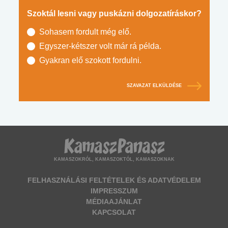
Szoktál lesni vagy puskázni dolgozatíráskor?
Sohasem fordult még elő.
Egyszer-kétszer volt már rá példa.
Gyakran elő szokott fordulni.
SZAVAZAT ELKÜLDÉSE
KAMASZOKRÓL, KAMASZOKTÓL, KAMASZOKNAK
FELHASZNÁLÁSI FELTÉTELEK ÉS ADATVÉDELEM
IMPRESSZUM
MÉDIAAJÁNLAT
KAPCSOLAT