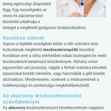
beteg egészségi állapotától
függ. Egy beszélgetés az
orvos és páciense közt
közelebb juttathatja a
beteget a megfelelő gyógyszer kiválasztásához.
Kezelése nőknél
Sajnos a legtöbb országban külön a nők számára nem
biztosítanak megfelelő
tesztoszteronpótló
kezelést.
Korábban erre a célra elérhetőek voltak ösztrogént és metil-
tesztoszteront tartalmazó készítmények. Néhány orvos
egyszerűen azt javasolja, vágják a férfiak számára készített
tapaszokat kisebb méretűre, vagy használják a gélt kisebb
dózisokban. Mindenesetre, ezeknek a módszereknek a
hatékonysága és pontossága megkérdőjelezhető.
Az alacsony tesztoszteronszint
szövődményei
Az
alacsony
tesztoszteronszint következményei nagyban