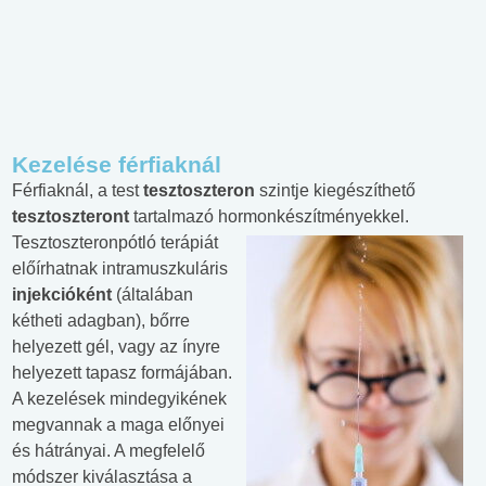
Kezelése férfiaknál
Férfiaknál, a test
tesztoszteron
szintje kiegészíthető
tesztoszteront
tartalmazó hormonkészítményekkel.
Tesztoszteronpótló
terápiát
előírhatnak intramuszkuláris
injekcióként
(általában
kétheti adagban), bőrre
helyezett gél, vagy az ínyre
helyezett tapasz formájában.
A kezelések mindegyikének
megvannak a maga előnyei
és hátrányai. A megfelelő
módszer kiválasztása a