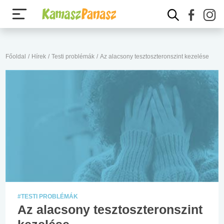
Főoldal
/
Hírek
/
Testi problémák
/
Az alacsony tesztoszteronszint kezelése
#TESTI PROBLÉMÁK
Az alacsony tesztoszteronszint