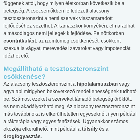
függenek attól, hogy milyen életkorban következik be a
betegség. A csecsemőkben felfedezett alacsony
tesztoszteronszint a nemi szervek visszamaradott
fejlődéséhez vezethet. A kamaszkor környékén, elmaradhat
a másodlagos nemi jellegek kifejlődése. Felnőttkorban
csontritkulást
, az izomtömeg csökkenését, csökkent
szexuális vágyat, merevedési zavarokat vagy impotenciát
idézhet elő.
Megállítható a tesztoszteronszint
csökkenése?
Az alacsony tesztoszteronszint a
hipotalamuszban
vagy
agyalapi mirigyben bekövetkező rendellenességnek tudható
be. Számos, ezeket a szerveket támadó betegség öröklött,
és nem akadályozható meg. Az alacsony tesztoszteronszint
más további oka is elkerülhetetlen egyeseknél, ilyen például
a rákterápia vagy egyes fertőzések. Ugyanakkor számos
okozója elkerülhető, mint például a
túlsúly
és a
drogfogyasztás
.