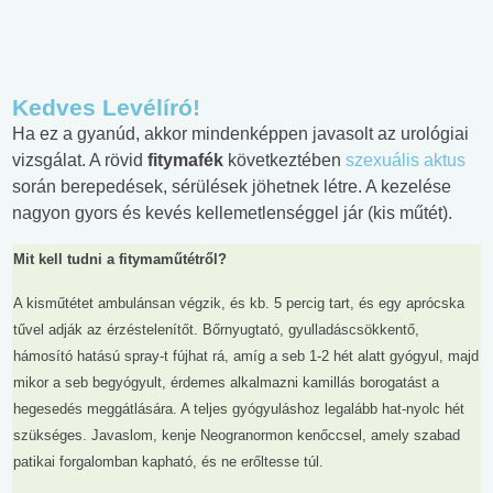
Kedves Levélíró!
Ha ez a gyanúd, akkor mindenképpen javasolt az urológiai
vizsgálat. A rövid
fitymafék
következtében
szexuális aktus
során berepedések, sérülések jöhetnek létre. A kezelése
nagyon gyors és kevés kellemetlenséggel jár (kis műtét).
Mit kell tudni a fitymaműtétről?
A kisműtétet ambulánsan végzik, és kb. 5 percig tart, és egy aprócska
tűvel adják az érzéstelenítőt.
Bőrnyugtató, gyulladáscsökkentő,
hámosító hatású spray-t fújhat rá, amíg a seb 1-2 hét alatt gyógyul, majd
mikor a seb begyógyult, érdemes alkalmazni kamillás borogatást a
hegesedés meggátlására.
A teljes gyógyuláshoz legalább hat-nyolc hét
szükséges. Javaslom, kenje Neogranormon kenőccsel, amely szabad
patikai forgalomban kapható, és ne erőltesse túl.