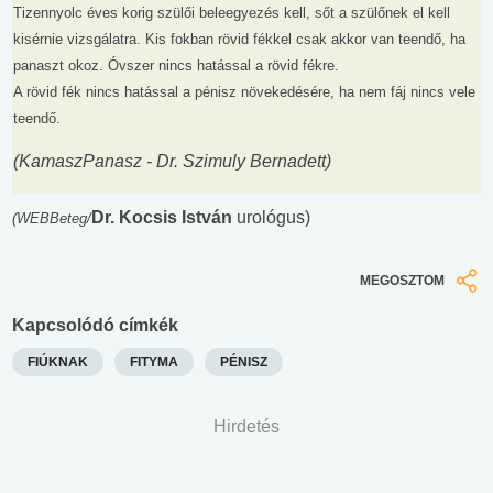
Tizennyolc éves korig szülői beleegyezés kell, sőt a szülőnek el kell
kisérnie vizsgálatra. Kis fokban rövid fékkel csak akkor van teendő, ha
panaszt okoz. Óvszer nincs hatással a rövid fékre.
A rövid fék nincs hatással a pénisz növekedésére, ha nem fáj nincs vele
teendő.
(KamaszPanasz - Dr. Szimuly Bernadett)
Dr. Kocsis István
urológus)
(WEBBeteg/
MEGOSZTOM
Kapcsolódó címkék
FIÚKNAK
FITYMA
PÉNISZ
Hirdetés