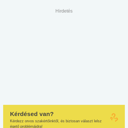
Hirdetés
Kérdésed van?
Kérdezz orvos szakértőinktől, és biztosan választ lelsz
égető problémáidra!