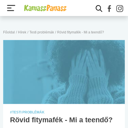
Főoldal
/
Hírek
/
Testi problémák
/
Rövid fitymafék - Mi a teendő?
#TESTI PROBLÉMÁK
Rövid fitymafék - Mi a teendő?