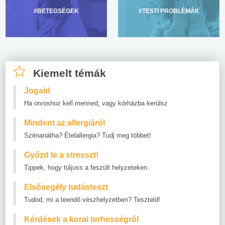
#BETEGSÉGEK
#TESTI PROBLÉMÁK
Kiemelt témák
Jogaid
Ha orvoshoz kell menned, vagy kórházba kerülsz
Mindent az allergiáról
Szénanátha? Ételallergia? Tudj meg többet!
Győzd le a stresszt!
Tippek, hogy túljuss a feszült helyzeteken.
Elsősegély tudásteszt
Tudod, mi a teendő vészhelyzetben? Teszteld!
Kérdések a korai terhességről